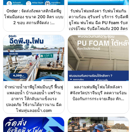
Order : จัดส่งถังพลาสติกฉีดพียู
รับพ่นโฟมหลังคา รับพ่นโฟมกัน
โฟมมือสอง ขนาด 200 ลิตร แบบ
ความร้อน สุรินทร์ บริการ รับฉีดพี
2 ขอบ สถานที่จัดส่ง :…
ยูโฟม พ่นโฟม ฉีด PU Foam รับส
เปรย์โฟม รับฉีดโฟมถัง 200 ลิตร
จำหน่ายน้ำยาพียูโฟมมีนบุรี ฟื้นฟู
ผลงานพ่นพียูโฟมใต้หลังคา
แพลอยน้ำ บ้านลอยน้ำ แพร้าน
#จังหวัดปราจีนบุรี ลดความร้อน
อาหาร ให้กลับมาแข็งแรง
ป้องกันการกระจายเสียง ทัก…
ปลอดภัย ใช้งานได้ยาวนาน ฉีด
โฟมทุ่นลอยน้ำ.com