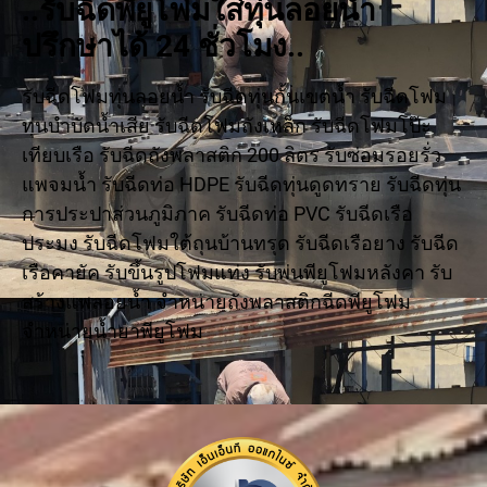
..รับฉีดพียูโฟมใส่ทุ่นลอยน้ำ
ปรึกษาได้ 24 ชั่วโมง..
รับฉีดโฟมทุ่นลอยน้ำ รับฉีดทุ่นกั้นเขตน้ำ รับฉีดโฟม
ทุ่นบำบัดน้ำเสีย รับฉีดโฟมถังเหล็ก รับฉีดโฟมโป๊ะ
เทียบเรือ รับฉีดถังพลาสติก 200 ลิตร รับซ่อมรอยรั่ว
แพจมน้ำ รับฉีดท่อ HDPE รับฉีดทุ่นดูดทราย รับฉีดทุ่น
การประปาส่วนภูมิภาค รับฉีดท่อ PVC รับฉีดเรือ
ประมง รับฉีดโฟมใต้ถุนบ้านทรุด รับฉีดเรือยาง รับฉีด
เรือคายัค รับขึ้นรูปโฟมแท่ง รับพ่นพียูโฟมหลังคา รับ
สร้างแพลอยน้ำ จำหน่ายถังพลาสติกฉีดพียูโฟม
จำหน่ายน้ำยาพียูโฟม