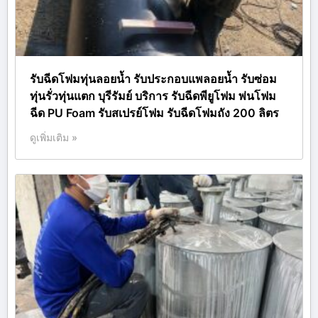
รับฉีดโฟมทุ่นลอยน้ำ รับประกอบแพลอยน้ำ รับซ่อม
ทุ่นรั่วทุ่นแตก บุรีรัมย์ บริการ รับฉีดพียูโฟม พ่นโฟม
ฉีด PU Foam รับสเปรย์โฟม รับฉีดโฟมถัง 200 ลิตร
ดูเพิ่มเติม »