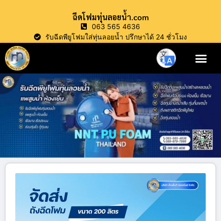
ฉีดโฟมทุ่นลอยน้ำ.com
063 565 4636
รับฉีดพียูโฟมใส่ทุ่นลอยน้ำ ปรึกษาได้ 24 ชั่วโมง