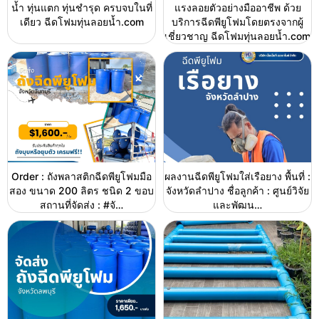
น้ำ ทุ่นแตก ทุ่นชำรุด ครบจบในที่
แรงลอยตัวอย่างมืออาชีพ ด้วย
เดียว ฉีดโฟมทุ่นลอยน้ำ.com
บริการฉีดพียูโฟมโดยตรงจากผู้
เชี่ยวชาญ ฉีดโฟมทุ่นลอยน้ำ.com
Order : ถังพลาสติกฉีดพียูโฟมมือ
ผลงานฉีดพียูโฟมใส่เรือยาง พื้นที่ :
สอง ขนาด 200 ลิตร ชนิด 2 ขอบ
จังหวัดลำปาง ชื่อลูกค้า : ศูนย์วิจัย
สถานที่จัดส่ง : #จั…
และพัฒน…