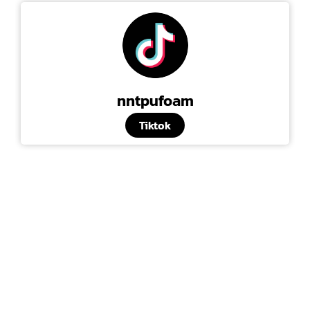
nntpufoam
Tiktok