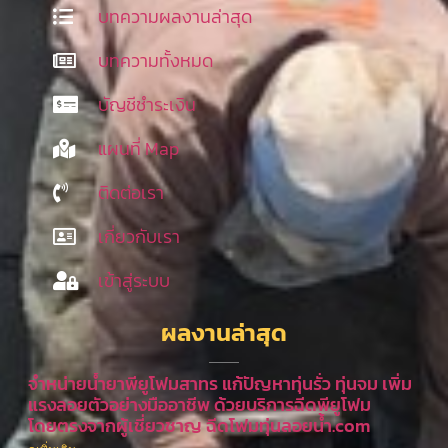
บทความผลงานล่าสุด
บทความทั้งหมด
บัญชีชำระเงิน
แผนที่ Map
ติดต่อเรา
เกี่ยวกับเรา
เข้าสู่ระบบ
ผลงานล่าสุด
จำหน่ายน้ำยาพียูโฟมสาทร แก้ปัญหาทุ่นรั่ว ทุ่นจม เพิ่ม
แรงลอยตัวอย่างมืออาชีพ ด้วยบริการฉีดพียูโฟม
โดยตรงจากผู้เชี่ยวชาญ ฉีดโฟมทุ่นลอยน้ำ.com