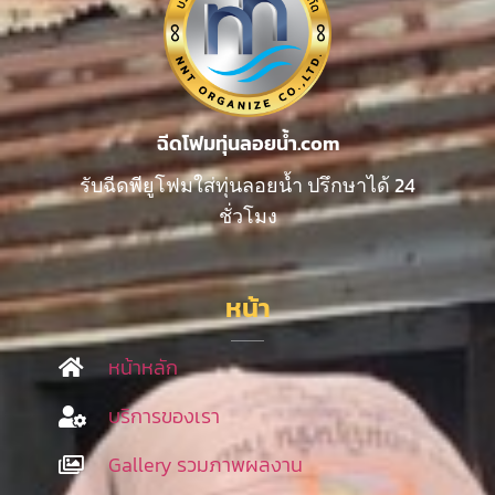
ฉีดโฟมทุ่นลอยน้ำ.com
รับฉีดพียูโฟมใส่ทุ่นลอยน้ำ ปรึกษาได้ 24
ชั่วโมง
หน้า
หน้าหลัก
บริการของเรา
Gallery รวมภาพผลงาน