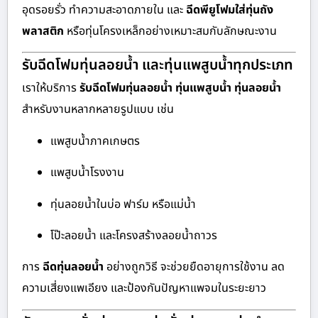
อุดรอยรั่ว ทำความสะอาดภายใน และ
ฉีดพียูโฟมใส่ทุ่นถัง
พลาสติก
หรือทุ่นโครงเหล็กอย่างเหมาะสมกับลักษณะงาน
รับฉีดโฟมทุ่นลอยน้ำ และทุ่นแพสูบน้ำทุกประเภท
เราให้บริการ
รับฉีดโฟมทุ่นลอยน้ำ ทุ่นแพสูบน้ำ ทุ่นลอยน้ำ
สำหรับงานหลากหลายรูปแบบ เช่น
แพสูบน้ำภาคเกษตร
แพสูบน้ำโรงงาน
ทุ่นลอยน้ำในบ่อ ฟาร์ม หรือแม่น้ำ
โป๊ะลอยน้ำ และโครงสร้างลอยน้ำถาวร
การ
ฉีดทุ่นลอยน้ำ
อย่างถูกวิธี จะช่วยยืดอายุการใช้งาน ลด
ความเสี่ยงแพเอียง และป้องกันปัญหาแพจมในระยะยาว