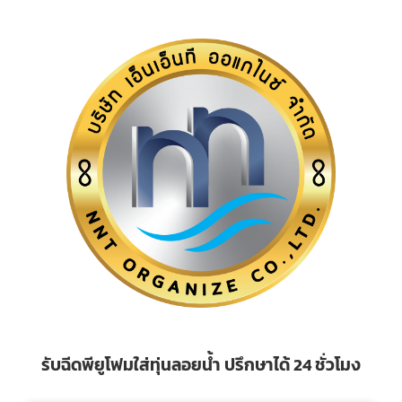
รับฉีดพียูโฟมใส่ทุ่นลอยน้ำ ปรึกษาได้ 24 ชั่วโมง