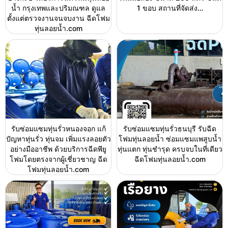
น้ำ กรุงเทพและปริมณฑล ดูแล
1 ขอบ สถานที่จัดส่ง…
ตั้งแต่ตรวจงานจนจบงาน ฉีดโฟม
ทุ่นลอยน้ำ.com
รับซ่อมแซมทุ่นรั่วหนองจอก แก้
รับซ่อมแซมทุ่นรั่วธนบุรี รับฉีด
ปัญหาทุ่นรั่ว ทุ่นจม เพิ่มแรงลอยตัว
โฟมทุ่นลอยน้ำ ซ่อมแซมแพสูบน้ำ
อย่างมืออาชีพ ด้วยบริการฉีดพียู
ทุ่นแตก ทุ่นชำรุด ครบจบในที่เดียว
โฟมโดยตรงจากผู้เชี่ยวชาญ ฉีด
ฉีดโฟมทุ่นลอยน้ำ.com
โฟมทุ่นลอยน้ำ.com