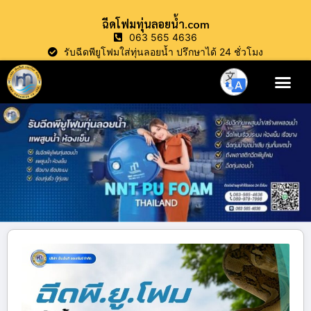
ฉีดโฟมทุ่นลอยน้ำ.com
063 565 4636
รับฉีดพียูโฟมใส่ทุ่นลอยน้ำ ปรึกษาได้ 24 ชั่วโมง