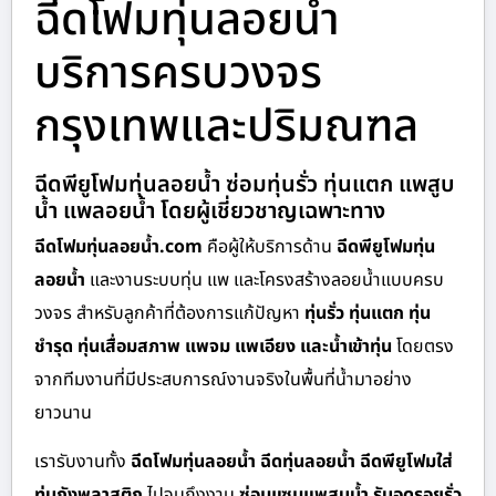
ฉีดโฟมทุ่นลอยน้ำ
บริการครบวงจร
กรุงเทพและปริมณฑล
ฉีดพียูโฟมทุ่นลอยน้ำ ซ่อมทุ่นรั่ว ทุ่นแตก แพสูบ
น้ำ แพลอยน้ำ โดยผู้เชี่ยวชาญเฉพาะทาง
ฉีดโฟมทุ่นลอยน้ำ.com
คือผู้ให้บริการด้าน
ฉีดพียูโฟมทุ่น
ลอยน้ำ
และงานระบบทุ่น แพ และโครงสร้างลอยน้ำแบบครบ
วงจร สำหรับลูกค้าที่ต้องการแก้ปัญหา
ทุ่นรั่ว ทุ่นแตก ทุ่น
ชำรุด ทุ่นเสื่อมสภาพ แพจม แพเอียง และน้ำเข้าทุ่น
โดยตรง
จากทีมงานที่มีประสบการณ์งานจริงในพื้นที่น้ำมาอย่าง
ยาวนาน
เรารับงานทั้ง
ฉีดโฟมทุ่นลอยน้ำ ฉีดทุ่นลอยน้ำ ฉีดพียูโฟมใส่
ทุ่นถังพลาสติก
ไปจนถึงงาน
ซ่อมแซมแพสูบน้ำ รับอุดรอยรั่ว