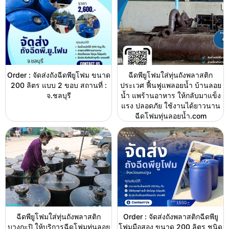
Order : จัดส่งถังฉีดพียูโฟม ขนาด
ฉีดพียูโฟมใส่ทุ่นถังพลาสติก
200 ลิตร แบบ 2 ขอบ สถานที่ :
ประเวศ ฟื้นฟูแพลอยน้ำ บ้านลอย
จ.ชลบุรี
น้ำ แพร้านอาหาร ให้กลับมาแข็ง
แรง ปลอดภัย ใช้งานได้ยาวนาน
ฉีดโฟมทุ่นลอยน้ำ.com
ฉีดพียูโฟมใส่ทุ่นถังพลาสติก
Order : จัดส่งถังพลาสติกฉีดพียู
บางกะปิ ให้บริการฉีดโฟมทุ่นลอย
โฟมมือสอง ขนาด 200 ลิตร ชนิด