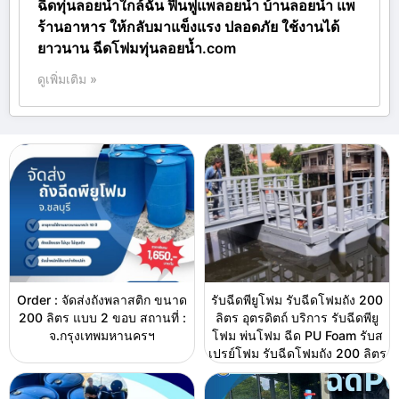
ฉีดทุ่นลอยน้ำใกล้ฉัน ฟื้นฟูแพลอยน้ำ บ้านลอยน้ำ แพ
ร้านอาหาร ให้กลับมาแข็งแรง ปลอดภัย ใช้งานได้
ยาวนาน ฉีดโฟมทุ่นลอยน้ำ.com
ดูเพิ่มเติม »
Order : จัดส่งถังพลาสติก ขนาด
รับฉีดพียูโฟม รับฉีดโฟมถัง 200
200 ลิตร แบบ 2 ขอบ สถานที่ :
ลิตร อุตรดิตถ์ บริการ รับฉีดพียู
จ.กรุงเทพมหานครฯ
โฟม พ่นโฟม ฉีด PU Foam รับส
เปรย์โฟม รับฉีดโฟมถัง 200 ลิตร