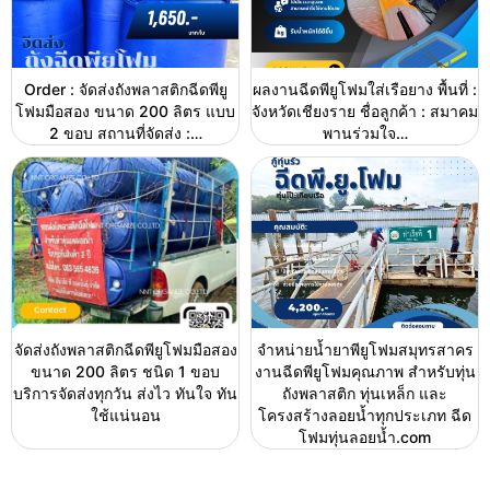
Order : จัดส่งถังพลาสติกฉีดพียู
ผลงานฉีดพียูโฟมใส่เรือยาง พื้นที่ :
โฟมมือสอง ขนาด 200 ลิตร แบบ
จังหวัดเชียงราย ชื่อลูกค้า : สมาคม
2 ขอบ สถานที่จัดส่ง :…
พานร่วมใจ…
จัดส่งถังพลาสติกฉีดพียูโฟมมือสอง
จำหน่ายน้ำยาพียูโฟมสมุทรสาคร
ขนาด 200 ลิตร ชนิด 1 ขอบ
งานฉีดพียูโฟมคุณภาพ สำหรับทุ่น
บริการจัดส่งทุกวัน ส่งไว ทันใจ ทัน
ถังพลาสติก ทุ่นเหล็ก และ
ใช้แน่นอน
โครงสร้างลอยน้ำทุกประเภท ฉีด
โฟมทุ่นลอยน้ำ.com