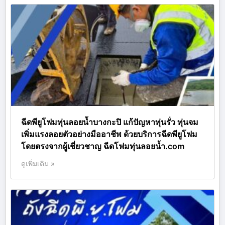
ฉีดพียูโฟมทุ่นลอยน้ำบางกะปิ แก้ปัญหาทุ่นรั่ว ทุ่นจม
เพิ่มแรงลอยตัวอย่างมืออาชีพ ด้วยบริการฉีดพียูโฟม
โดยตรงจากผู้เชี่ยวชาญ ฉีดโฟมทุ่นลอยน้ำ.com
ดูเพิ่มเติม »