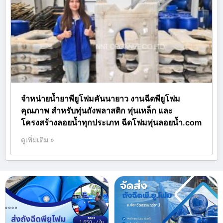
จำหน่ายน้ำยาพียูโฟมคันนายาว งานฉีดพียูโฟม
คุณภาพ สำหรับทุ่นถังพลาสติก ทุ่นเหล็ก และ
โครงสร้างลอยน้ำทุกประเภท ฉีดโฟมทุ่นลอยน้ำ.com
ดูเพิ่มเติม »