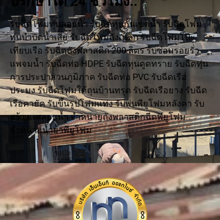
ปรึกษาได้ 24 ชั่วโมง..
รับฉีดโฟมทุ่นลอยน้ำ รับฉีดทุ่นกั้นเขตน้ำ รับฉีดโฟม
ทุ่นบำบัดน้ำเสีย รับฉีดโฟมถังเหล็ก รับฉีดโฟมโป๊ะ
เทียบเรือ รับฉีดถังพลาสติก 200 ลิตร รับซ่อมรอยรั่ว
แพจมน้ำ รับฉีดท่อ HDPE รับฉีดทุ่นดูดทราย รับฉีดทุ่น
การประปาส่วนภูมิภาค รับฉีดท่อ PVC รับฉีดเรือ
ประมง รับฉีดโฟมใต้ถุนบ้านทรุด รับฉีดเรือยาง รับฉีด
เรือคายัค รับขึ้นรูปโฟมแท่ง รับพ่นพียูโฟมหลังคา รับ
สร้างแพลอยน้ำ จำหน่ายถังพลาสติกฉีดพียูโฟม
จำหน่ายน้ำยาพียูโฟม