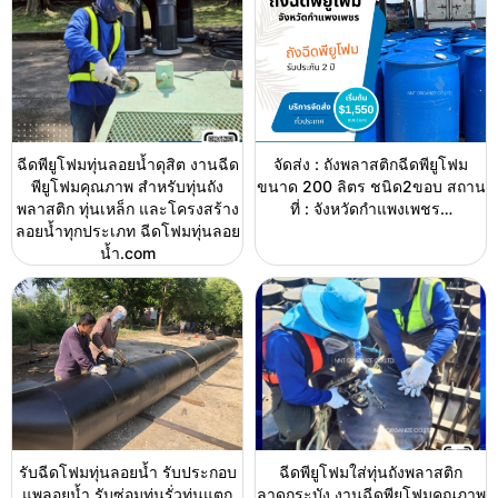
ฉีดพียูโฟมทุ่นลอยน้ำดุสิต งานฉีด
จัดส่ง : ถังพลาสติกฉีดพียูโฟม
พียูโฟมคุณภาพ สำหรับทุ่นถัง
ขนาด 200 ลิตร ชนิด2ขอบ สถาน
พลาสติก ทุ่นเหล็ก และโครงสร้าง
ที่ : จังหวัดกำแพงเพชร…
ลอยน้ำทุกประเภท ฉีดโฟมทุ่นลอย
น้ำ.com
รับฉีดโฟมทุ่นลอยน้ำ รับประกอบ
ฉีดพียูโฟมใส่ทุ่นถังพลาสติก
แพลอยน้ำ รับซ่อมทุ่นรั่วทุ่นแตก
ลาดกระบัง งานฉีดพียูโฟมคุณภาพ