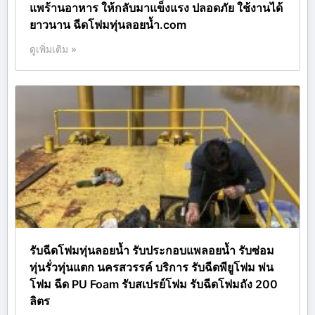
แพร้านอาหาร ให้กลับมาแข็งแรง ปลอดภัย ใช้งานได้
ยาวนาน ฉีดโฟมทุ่นลอยน้ำ.com
ดูเพิ่มเติม »
รับฉีดโฟมทุ่นลอยน้ำ รับประกอบแพลอยน้ำ รับซ่อม
ทุ่นรั่วทุ่นแตก นครสวรรค์ บริการ รับฉีดพียูโฟม พ่น
โฟม ฉีด PU Foam รับสเปรย์โฟม รับฉีดโฟมถัง 200
ลิตร