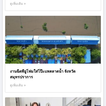
ดูเพิ่มเติม »
งานฉีดพียูโฟมใส่โป๊ะแพตลาดน้ำ จังหวัด
สมุทรปราการ
ดูเพิ่มเติม »