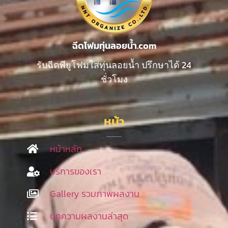
ฉีดโฟมทุ่นลอยน้ำ.com
รับฉีดพียูโฟมใส่ทุ่นลอยน้ำ ปรึกษาได้ 24
ชั่วโมง
หน้า
หน้าหลัก
บริการของเรา
Gallery รวมภาพผลงาน
บทความผลงานล่าสุด