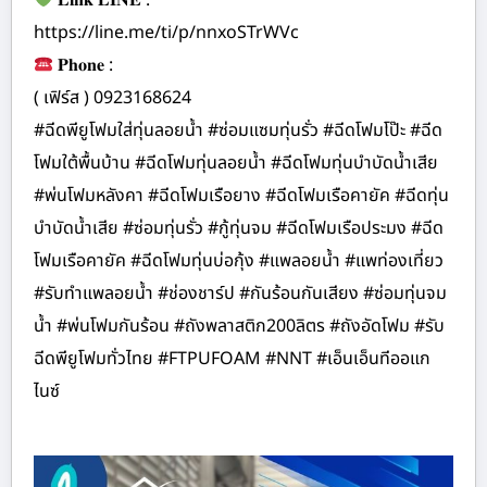
𝐋𝐢𝐧𝐤 𝐋𝐈𝐍𝐄 :
https://line.me/ti/p/nnxoSTrWVc
𝐏𝐡𝐨𝐧𝐞 :
( เฟิร์ส ) 0923168624
#ฉีดพียูโฟมใส่ทุ่นลอยน้ำ #ซ่อมแซมทุ่นรั่ว #ฉีดโฟมโป๊ะ #ฉีด
โฟมใต้พื้นบ้าน #ฉีดโฟมทุ่นลอยน้ำ #ฉีดโฟมทุ่นบำบัดน้ำเสีย
#พ่นโฟมหลังคา #ฉีดโฟมเรือยาง #ฉีดโฟมเรือคายัค #ฉีดทุ่น
บำบัดน้ำเสีย #ซ่อมทุ่นรั่ว #กู้ทุ่นจม #ฉีดโฟมเรือประมง #ฉีด
โฟมเรือคายัค #ฉีดโฟมทุ่นบ่อกุ้ง #แพลอยน้ำ #แพท่องเที่ยว
#รับทำแพลอยน้ำ #ช่องชาร์ป #กันร้อนกันเสียง #ซ่อมทุ่นจม
น้ำ #พ่นโฟมกันร้อน #ถังพลาสติก200ลิตร #ถังอัดโฟม #รับ
ฉีดพียูโฟมทั่วไทย #FTPUFOAM #NNT #เอ็นเอ็นทีออแก
ไนซ์