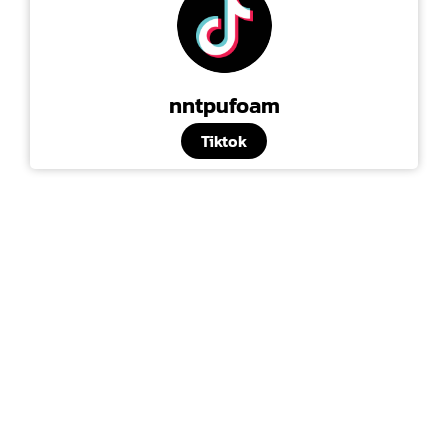
nntpufoam
Tiktok