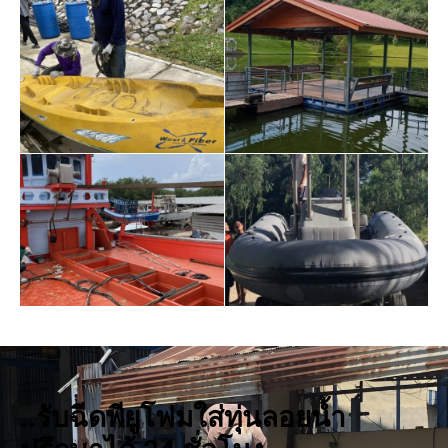
..รับฉีดพียูโฟมใส่ทุ่นลอยน้ำ