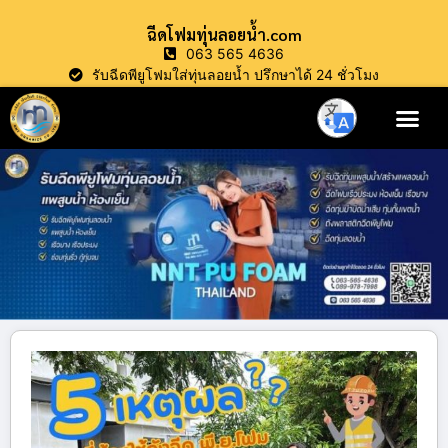
ฉีดโฟมทุ่นลอยน้ำ.com
063 565 4636
รับฉีดพียูโฟมใส่ทุ่นลอยน้ำ ปรึกษาได้ 24 ชั่วโมง