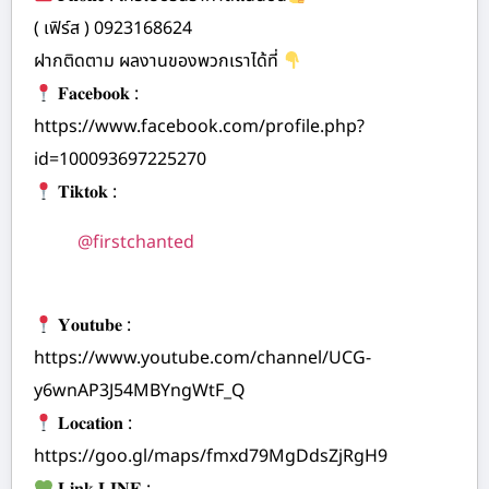
( เฟิร์ส ) 0923168624
ฝากติดตาม ผลงานของพวกเราได้ที่
𝐅𝐚𝐜𝐞𝐛𝐨𝐨𝐤 :
https://www.facebook.com/profile.php?
id=100093697225270
𝐓𝐢𝐤𝐭𝐨𝐤 :
@firstchanted
𝐘𝐨𝐮𝐭𝐮𝐛𝐞 :
https://www.youtube.com/channel/UCG-
y6wnAP3J54MBYngWtF_Q
𝐋𝐨𝐜𝐚𝐭𝐢𝐨𝐧 :
https://goo.gl/maps/fmxd79MgDdsZjRgH9