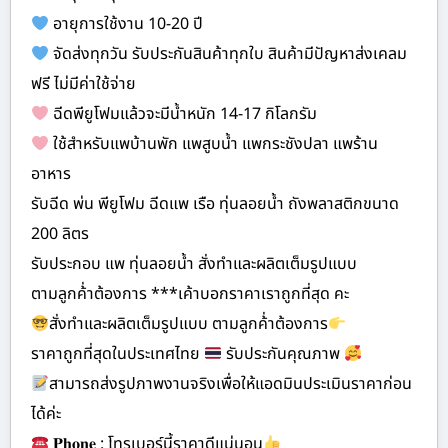
อายุการใช้งาน 10-20 ปี
จัดส่งทุกวัน รับประกันสินค้าทุกใบ สินค้ามีปัญหาส่งเคลม
ฟรี ไม่มีค่าใช้จ่าย
ฉีดพียูโฟมแล้วจะมีน้ำหนัก 14-17 กิโลกรัม
ใช้สำหรับแพบ้านพัก แพสูบน้ำ แพกระชังปลา แพร้าน
อาหาร
รับฉีด พ่น พียูโฟม ฉีดแพ เรือ ทุ่นลอยน้ำ ถังพลาสติกขนาด
200 ลิตร
รับประกอบ แพ ทุ่นลอยน้ำ สั่งทำและผลิตเต็มรูปแบบ
ตามลูกค้่าต้องการ ***เค้าบอกราคาเราถูกที่สุด คะ
สั่งทำและผลิตเต็มรูปแบบ ตามลูกค้่าต้องการ
ราคาถูกที่สุดในประเทศไทย
รับประกันคุณภาพ
สามารถส่งรูปภาพงานจริงเพื่อให้แอดมินประเมินราคาก่อน
ได้ค่ะ
𝐏𝐡𝐨𝐧𝐞 : โทรเบอร์นี้ราคาดีแน่นอน