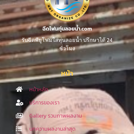
ฉีดโฟมทุ่นลอยน้ำ.com
รับฉีดพียูโฟมใส่ทุ่นลอยน้ำ ปรึกษาได้ 24
ชั่วโมง
หน้า
หน้าหลัก
บริการของเรา
Gallery รวมภาพผลงาน
บทความผลงานล่าสุด