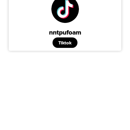
nntpufoam
Tiktok