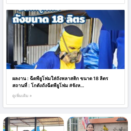
ผลงาน : ฉีดพียูโฟมใส่ถังพลาสติก ขนาด 18 ลิตร
สถานที่ : โกดังถังฉีดพียูโฟม #จังห…
ดูเพิ่มเติม »