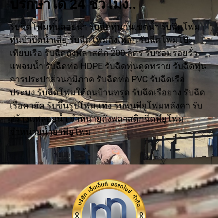
ปรึกษาได้ 24 ชั่วโมง..
รับฉีดโฟมทุ่นลอยน้ำ รับฉีดทุ่นกั้นเขตน้ำ รับฉีดโฟม
ทุ่นบำบัดน้ำเสีย รับฉีดโฟมถังเหล็ก รับฉีดโฟมโป๊ะ
เทียบเรือ รับฉีดถังพลาสติก 200 ลิตร รับซ่อมรอยรั่ว
แพจมน้ำ รับฉีดท่อ HDPE รับฉีดทุ่นดูดทราย รับฉีดทุ่น
การประปาส่วนภูมิภาค รับฉีดท่อ PVC รับฉีดเรือ
ประมง รับฉีดโฟมใต้ถุนบ้านทรุด รับฉีดเรือยาง รับฉีด
เรือคายัค รับขึ้นรูปโฟมแท่ง รับพ่นพียูโฟมหลังคา รับ
สร้างแพลอยน้ำ จำหน่ายถังพลาสติกฉีดพียูโฟม
จำหน่ายน้ำยาพียูโฟม