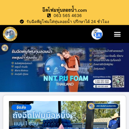
ฉีดโฟมทุ่นลอยน้ำ.com
063 565 4636
รับฉีดพียูโฟมใส่ทุ่นลอยน้ำ ปรึกษาได้ 24 ชั่วโมง