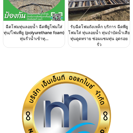
ฉีดโฟมทุ่นลอยน้ำ ฉีดพียูโฟมใส่
รับฉีดโฟมถังเหล็ก บริการ ฉีดพียู
ทุ่น/โฟมพียู (polyurethane foam)
โฟมใส่ ทุ่นลอยน้ำ ทุ่นบำบัดน้ำเสีย
ทุ่นรั่วน้ำเข้าทุ…
ทุ่นดูดทราย ซ่อมแซมทุ่น อุดรอย
รั่ว