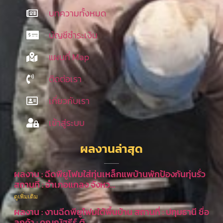
บทความทั้งหมด
บัญชีชำระเงิน
แผนที่ Map
ติดต่อเรา
เกี่ยวกับเรา
เข้าสู่ระบบ
ผลงานล่าสุด
ผลงาน : ฉีดพียูโฟมใส่ทุ่นเหล็กแพบ้านพักป้องกันทุ่นรั่ว
สถานที่ : อำเภอแกลง จังหว…
ดูเพิ่มเติม
ผลงาน : งานฉีดพียูโฟมใต้พื้นบ้าน สถานที่ : ปทุมธานี ชื่อ
ลูกค้า : คุณณัฐธีร์ ติ…