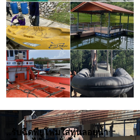
..รับฉีดพียูโฟมใส่ทุ่นลอยน้ำ