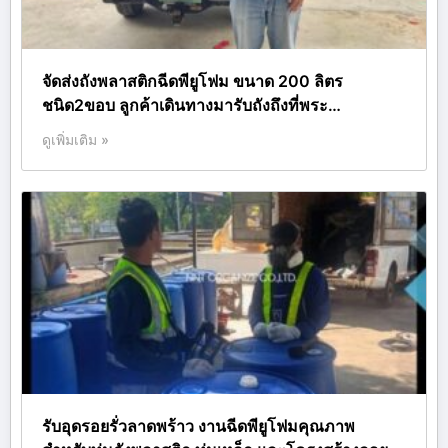
จัดส่งถังพลาสติกฉีดพียูโฟม ขนาด 200 ลิตร
ชนิด2ขอบ ลูกค้าเดินทางมารับถังถึงที่พระ…
ดูเพิ่มเติม »
รับอุดรอยรั่วลาดพร้าว งานฉีดพียูโฟมคุณภาพ