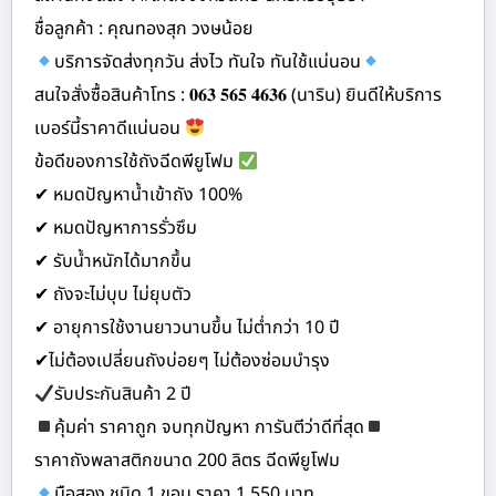
ชื่อลูกค้า : คุณทองสุก วงษน้อย
บริการจัดส่งทุกวัน ส่งไว ทันใจ ทันใช้แน่นอน
สนใจสั่งซื้อสินค้าโทร : 𝟎𝟔𝟑 𝟓𝟔𝟓 𝟒𝟔𝟑𝟔 (นาริน) ยินดีให้บริการ
เบอร์นี้ราคาดีแน่นอน
ข้อดีของการใช้ถังฉีดพียูโฟม
✔ หมดปัญหาน้ำเข้าถัง 100%
✔ หมดปัญหาการรั่วซึม
✔ รับน้ำหนักได้มากขึ้น
✔ ถังจะไม่บุบ ไม่ยุบตัว
✔ อายุการใช้งานยาวนานขึ้น ไม่ต่ำกว่า 10 ปี
✔ไม่ต้องเปลี่ยนถังบ่อยๆ ไม่ต้องซ่อมบำรุง
รับประกันสินค้า 2 ปี
คุ้มค่า ราคาถูก จบทุกปัญหา การันตีว่าดีที่สุด
ราคาถังพลาสติกขนาด 200 ลิตร ฉีดพียูโฟม
มือสอง ชนิด 1 ขอบ ราคา 1,550 บาท