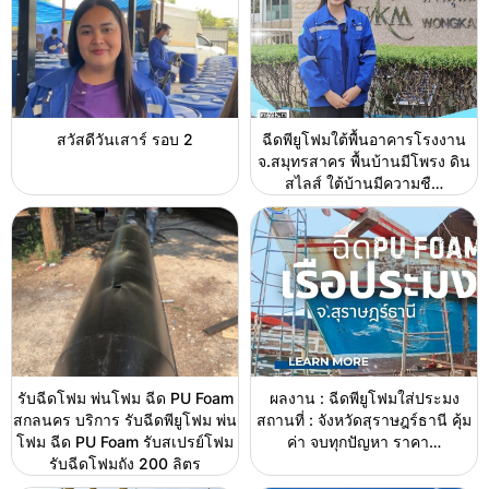
สวัสดีวันเสาร์ รอบ 2
ฉีดพียูโฟมใต้พื้นอาคารโรงงาน
จ.สมุทรสาคร พื้นบ้านมีโพรง ดิน
สไลส์ ใต้บ้านมีความชื…
รับฉีดโฟม พ่นโฟม ฉีด PU Foam
ผลงาน : ฉีดพียูโฟมใส่ประมง
สกลนคร บริการ รับฉีดพียูโฟม พ่น
สถานที่ : จังหวัดสุราษฎร์ธานี คุ้ม
โฟม ฉีด PU Foam รับสเปรย์โฟม
ค่า จบทุกปัญหา ราคา…
รับฉีดโฟมถัง 200 ลิตร