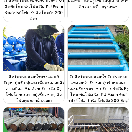
รับฉีดพียูโฟมมุกดาหาร บริการ รับ
ผลงาน : ฉีดพียูโฟมใส่ทุ่นบำบัดน้ำ
ฉีดพียูโฟม พ่นโฟม ฉีด PU Foam
สีย สถานที่ : กรุงเทพฯ
รับสเปรย์โฟม รับฉีดโฟมถัง 200
ลิตร
ฉีดโฟมทุ่นลอยน้ำบางแค แก้
รับฉีดโฟมทุ่นลอยน้ำ รับประกอบ
ปัญหาทุ่นรั่ว ทุ่นจม เพิ่มแรงลอยตัว
แพลอยน้ำ รับซ่อมทุ่นรั่วทุ่นแตก
อย่างมืออาชีพ ด้วยบริการฉีดพียู
นครศรีธรรมราช บริการ รับฉีดพียู
โฟมโดยตรงจากผู้เชี่ยวชาญ ฉีด
โฟม พ่นโฟม ฉีด PU Foam รับส
โฟมทุ่นลอยน้ำ.com
เปรย์โฟม รับฉีดโฟมถัง 200 ลิตร