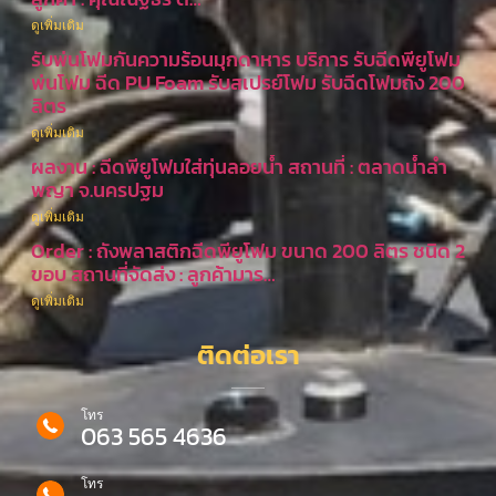
ดูเพิ่มเติม
รับพ่นโฟมกันความร้อนมุกดาหาร บริการ รับฉีดพียูโฟม
พ่นโฟม ฉีด PU Foam รับสเปรย์โฟม รับฉีดโฟมถัง 200
ลิตร
ดูเพิ่มเติม
ผลงาน : ฉีดพียูโฟมใส่ทุ่นลอยน้ำ สถานที่ : ตลาดน้ำลำ
พญา จ.นครปฐม
ดูเพิ่มเติม
Order : ถังพลาสติกฉีดพียูโฟม ขนาด 200 ลิตร ชนิด 2
ขอบ สถานที่จัดส่ง : ลูกค้ามาร…
ดูเพิ่มเติม
ติดต่อเรา
โทร
063 565 4636
โทร