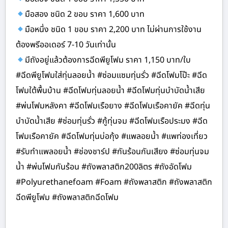
มือสอง ชนิด 2 ขอบ ราคา 1,600 บาท
มือหนึ่ง ชนิด 1 ขอบ ราคา 2,200 บาท ไม่ผ่านการใช้งาน
ต้องพรีออเดอร์ 7-10 วันเท่านั้น
มีถังอยู่แล้วต้องการฉีดพียูโฟม ราคา 1,150 บาท/ใบ
#ฉีดพียูโฟมใส่ทุ่นลอยน้ำ #ซ่อมแซมทุ่นรั่ว #ฉีดโฟมโป๊ะ #ฉีด
โฟมใต้พื้นบ้าน #ฉีดโฟมทุ่นลอยน้ำ #ฉีดโฟมทุ่นบำบัดน้ำเสีย
#พ่นโฟมหลังคา #ฉีดโฟมเรือยาง #ฉีดโฟมเรือคายัค #ฉีดทุ่น
บำบัดน้ำเสีย #ซ่อมทุ่นรั่ว #กู้ทุ่นจม #ฉีดโฟมเรือประมง #ฉีด
โฟมเรือคายัค #ฉีดโฟมทุ่นบ่อกุ้ง #แพลอยน้ำ #แพท่องเที่ยว
#รับทำแพลอยน้ำ #ช่องชาร์ป #กันร้อนกันเสียง #ซ่อมทุ่นจม
น้ำ #พ่นโฟมกันร้อน #ถังพลาสติก200ลิตร #ถังอัดโฟม
#Polyurethanefoam #Foam #ถังพลาสติก #ถังพลาสติก
ฉีดพียูโฟม #ถังพลาสติกฉีดโฟม