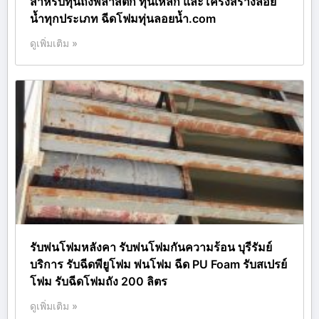
สำหรับทุ่นถังพลาสติก ทุ่นเหล็ก และโครงสร้างลอย
น้ำทุกประเภท ฉีดโฟมทุ่นลอยน้ำ.com
ดูเพิ่มเติม »
รับพ่นโฟมหลังคา รับพ่นโฟมกันความร้อน บุรีรัมย์
บริการ รับฉีดพียูโฟม พ่นโฟม ฉีด PU Foam รับสเปรย์
โฟม รับฉีดโฟมถัง 200 ลิตร
ดูเพิ่มเติม »