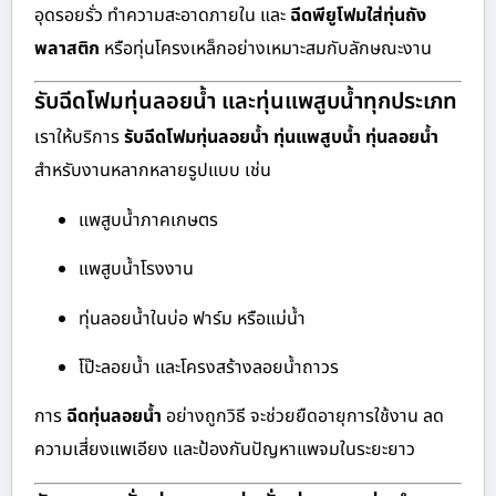
อุดรอยรั่ว ทำความสะอาดภายใน และ
ฉีดพียูโฟมใส่ทุ่นถัง
พลาสติก
หรือทุ่นโครงเหล็กอย่างเหมาะสมกับลักษณะงาน
รับฉีดโฟมทุ่นลอยน้ำ และทุ่นแพสูบน้ำทุกประเภท
เราให้บริการ
รับฉีดโฟมทุ่นลอยน้ำ ทุ่นแพสูบน้ำ ทุ่นลอยน้ำ
สำหรับงานหลากหลายรูปแบบ เช่น
แพสูบน้ำภาคเกษตร
แพสูบน้ำโรงงาน
ทุ่นลอยน้ำในบ่อ ฟาร์ม หรือแม่น้ำ
โป๊ะลอยน้ำ และโครงสร้างลอยน้ำถาวร
การ
ฉีดทุ่นลอยน้ำ
อย่างถูกวิธี จะช่วยยืดอายุการใช้งาน ลด
ความเสี่ยงแพเอียง และป้องกันปัญหาแพจมในระยะยาว