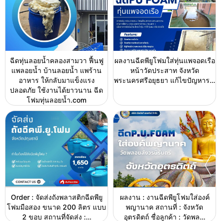
ฉีดทุ่นลอยน้ำคลองสามวา ฟื้นฟู
ผลงานฉีดพียูโฟมใส่ทุ่นแพจอดเรือ
แพลอยน้ำ บ้านลอยน้ำ แพร้าน
หน้าวัดประสาท จังหวัด
อาหาร ให้กลับมาแข็งแรง
พระนครศรีอยุธยา แก้ไขปัญหาร…
ปลอดภัย ใช้งานได้ยาวนาน ฉีด
โฟมทุ่นลอยน้ำ.com
Order : จัดส่งถังพลาสติกฉีดพียู
ผลงาน : งานฉีดพียูโฟมใส่องค์
โฟมมือสอง ขนาด 200 ลิตร แบบ
พญานาค สถานที่ : จังหวัด
2 ขอบ สถานที่จัดส่ง :…
อุตรดิตถ์ ชื่อลูกค้า : วัดพล…