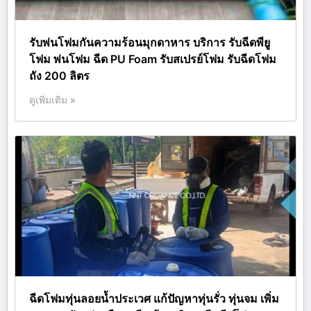
รับพ่นโฟมกันความร้อนมุกดาหาร บริการ รับฉีดพียู
โฟม พ่นโฟม ฉีด PU Foam รับสเปรย์โฟม รับฉีดโฟม
ถัง 200 ลิตร
ดูเพิ่มเติม »
ฉีดโฟมทุ่นลอยน้ำประเวศ แก้ปัญหาทุ่นรั่ว ทุ่นจม เพิ่ม