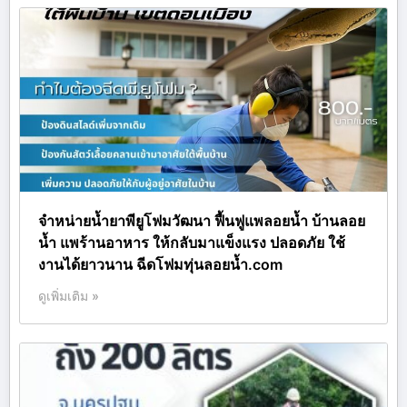
จำหน่ายน้ำยาพียูโฟมวัฒนา ฟื้นฟูแพลอยน้ำ บ้านลอย
น้ำ แพร้านอาหาร ให้กลับมาแข็งแรง ปลอดภัย ใช้
งานได้ยาวนาน ฉีดโฟมทุ่นลอยน้ำ.com
ดูเพิ่มเติม »