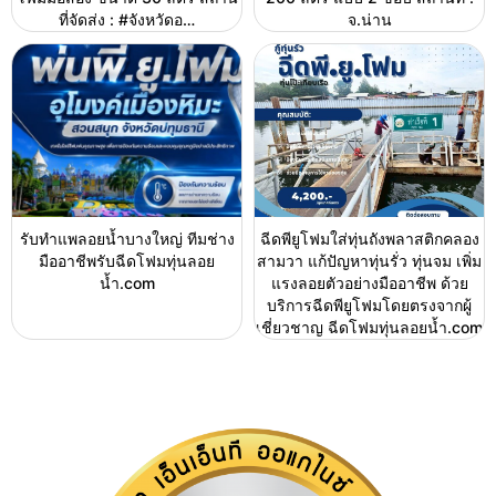
ที่จัดส่ง : #จังหวัดอ…
จ.น่าน
รับทำแพลอยน้ำบางใหญ่ ทีมช่าง
ฉีดพียูโฟมใส่ทุ่นถังพลาสติกคลอง
มืออาชีพรับฉีดโฟมทุ่นลอย
สามวา แก้ปัญหาทุ่นรั่ว ทุ่นจม เพิ่ม
น้ำ.com
แรงลอยตัวอย่างมืออาชีพ ด้วย
บริการฉีดพียูโฟมโดยตรงจากผู้
เชี่ยวชาญ ฉีดโฟมทุ่นลอยน้ำ.com