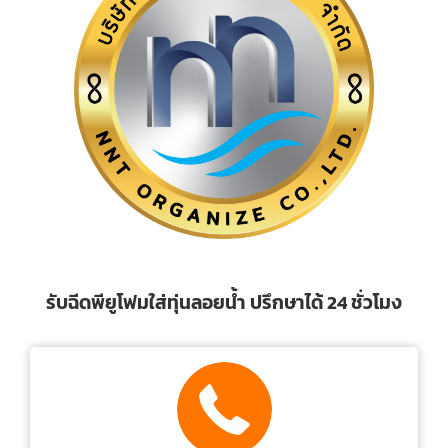
รับฉีดพียูโฟมใส่ทุ่นลอยน้ำ ปรึกษาได้ 24 ชั่วโมง