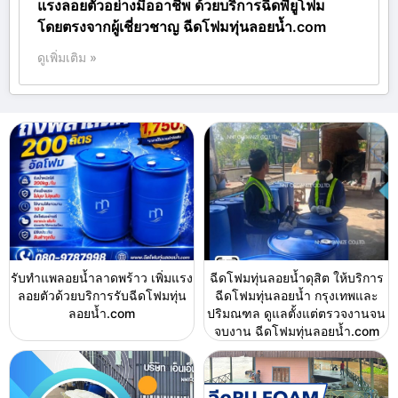
แรงลอยตัวอย่างมืออาชีพ ด้วยบริการฉีดพียูโฟม
โดยตรงจากผู้เชี่ยวชาญ ฉีดโฟมทุ่นลอยน้ำ.com
ดูเพิ่มเติม »
รับทำแพลอยน้ำลาดพร้าว เพิ่มแรง
ฉีดโฟมทุ่นลอยน้ำดุสิต ให้บริการ
ลอยตัวด้วยบริการรับฉีดโฟมทุ่น
ฉีดโฟมทุ่นลอยน้ำ กรุงเทพและ
ลอยน้ำ.com
ปริมณฑล ดูแลตั้งแต่ตรวจงานจน
จบงาน ฉีดโฟมทุ่นลอยน้ำ.com