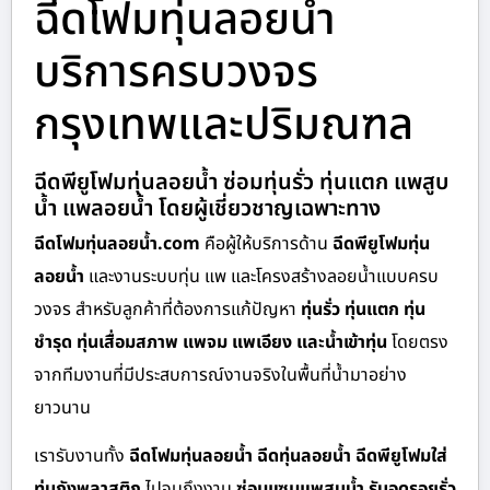
ฉีดโฟมทุ่นลอยน้ำ
บริการครบวงจร
กรุงเทพและปริมณฑล
ฉีดพียูโฟมทุ่นลอยน้ำ ซ่อมทุ่นรั่ว ทุ่นแตก แพสูบ
น้ำ แพลอยน้ำ โดยผู้เชี่ยวชาญเฉพาะทาง
ฉีดโฟมทุ่นลอยน้ำ.com
คือผู้ให้บริการด้าน
ฉีดพียูโฟมทุ่น
ลอยน้ำ
และงานระบบทุ่น แพ และโครงสร้างลอยน้ำแบบครบ
วงจร สำหรับลูกค้าที่ต้องการแก้ปัญหา
ทุ่นรั่ว ทุ่นแตก ทุ่น
ชำรุด ทุ่นเสื่อมสภาพ แพจม แพเอียง และน้ำเข้าทุ่น
โดยตรง
จากทีมงานที่มีประสบการณ์งานจริงในพื้นที่น้ำมาอย่าง
ยาวนาน
เรารับงานทั้ง
ฉีดโฟมทุ่นลอยน้ำ ฉีดทุ่นลอยน้ำ ฉีดพียูโฟมใส่
ทุ่นถังพลาสติก
ไปจนถึงงาน
ซ่อมแซมแพสูบน้ำ รับอุดรอยรั่ว