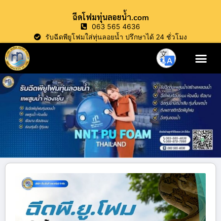
ฉีดโฟมทุ่นลอยน้ำ.com
063 565 4636
รับฉีดพียูโฟมใส่ทุ่นลอยน้ำ ปรึกษาได้ 24 ชั่วโมง