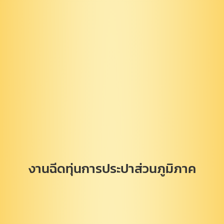
งานฉีดทุ่นการประปาส่วนภูมิภาค