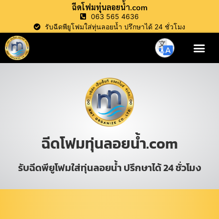
ฉีดโฟมทุ่นลอยน้ำ.com
063 565 4636
รับฉีดพียูโฟมใส่ทุ่นลอยน้ำ ปรึกษาได้ 24 ชั่วโมง
ฉีดโฟมทุ่นลอยน้ำ.com
รับฉีดพียูโฟมใส่ทุ่นลอยน้ำ ปรึกษาได้ 24 ชั่วโมง