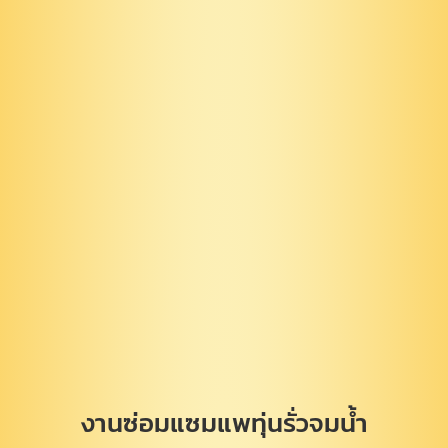
งานซ่อมแซมแพทุ่นรั่วจมน้ำ