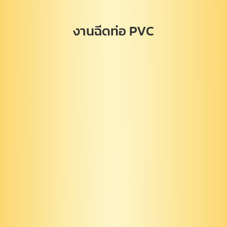
งานฉีดท่อ PVC