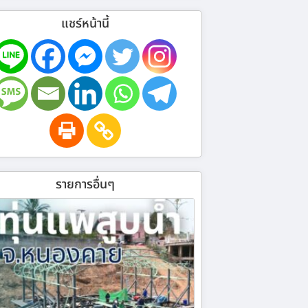
แชร์หน้านี้
รายการอื่นๆ