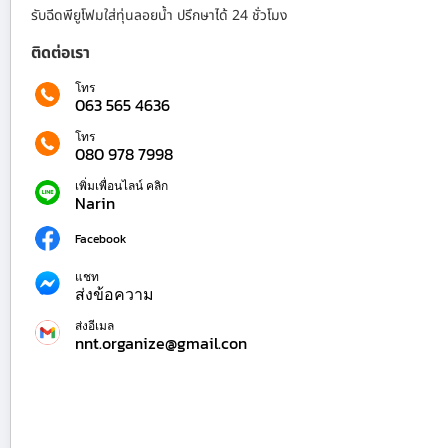
รับฉีดพียูโฟมใส่ทุ่นลอยน้ำ ปรึกษาได้ 24 ชั่วโมง
ติดต่อเรา
โทร
063 565 4636
โทร
080 978 7998
เพิ่มเพื่อนไลน์ คลิก
Narin
Facebook
แชท
ส่งข้อความ
ส่งอีเมล
nnt.organize@gmail.con