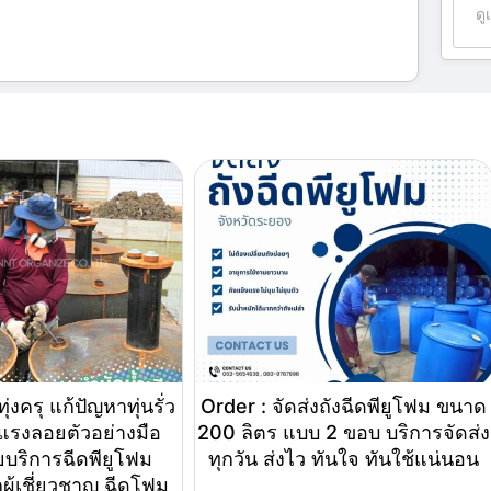
ดู
ุ่งครุ แก้ปัญหาทุ่นรั่ว
Order : จัดส่งถังฉีดพียูโฟม ขนาด
่มแรงลอยตัวอย่างมือ
200 ลิตร แบบ 2 ขอบ บริการจัดส่ง
ยบริการฉีดพียูโฟม
ทุกวัน ส่งไว ทันใจ ทันใช้แน่นอน
ู้เชี่ยวชาญ ฉีดโฟม