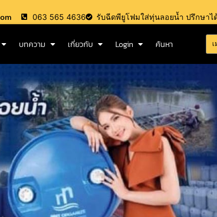
.com
063 565 4636
รับฉีดพียูโฟมใส่ทุ่นลอยน้ำ ปรึกษาได
บทความ
เกี่ยวกับ
Login
ค้นหา
เ