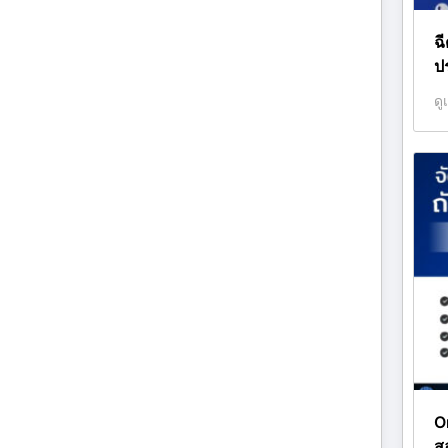
ฉ
ป
ดู
O
ส