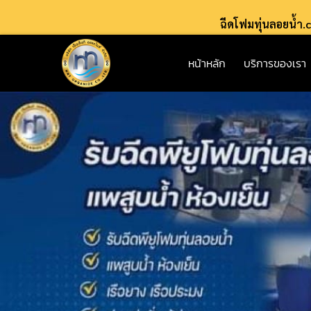
ฉีดโฟมทุ่นลอยน้ำ
หน้าหลัก
บริการของเรา