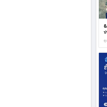
ฉ
ป
ดู