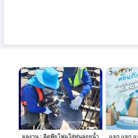
ผลงาน : ฉีดพียูโฟมใส่ทุ่นลอยน้ำ
แจก แจก แจ