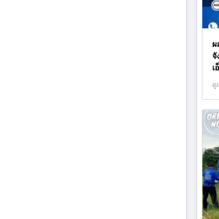
ผล
จั
เ
ดู