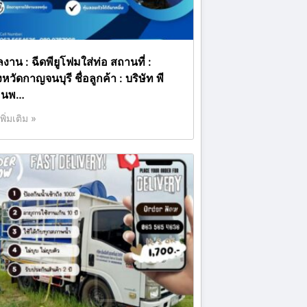
งาน : ฉีดพียูโฟมใส่ท่อ สถานที่ :
งหวัดกาญจนบุรี ชื่อลูกค้า : บริษัท พี
อ็นพ…
เพิ่มเติม »