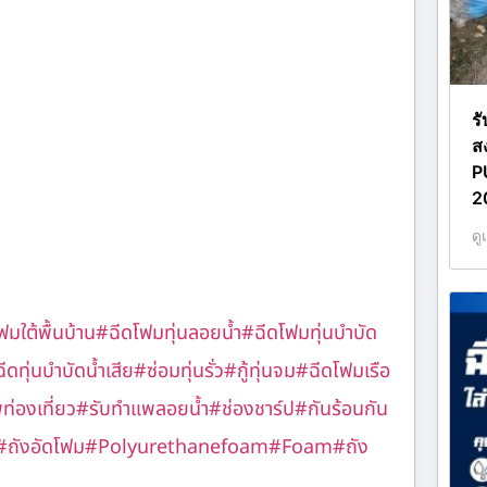
ร
ส
P
2
ดู
มใต้พื้นบ้าน
#ฉีดโฟมทุ่นลอยน้ำ
#ฉีดโฟมทุ่นบำบัด
ีดทุ่นบำบัดน้ำเสีย
#ซ่อมทุ่นรั่ว
#กู้ทุ่นจม
#ฉีดโฟมเรือ
่องเที่ยว
#รับทำแพลอยน้ำ
#ช่องชาร์ป
#กันร้อนกัน
#ถังอัดโฟม
#Polyurethanefoam
#Foam
#ถัง