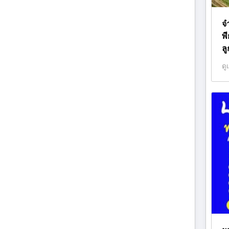
จ
พ
ลู
ดู