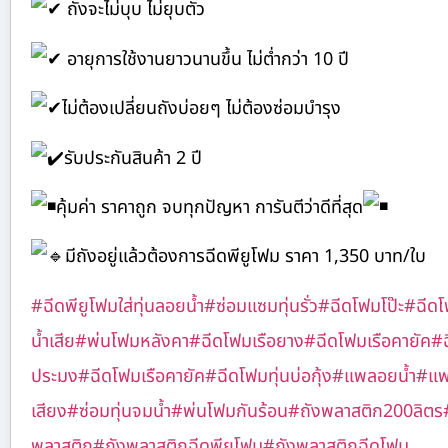
ถังจะไม่บุบ ไม่ยุบตัว
อายุการใช้งานยาวนานขึ้น ไม่ต่ำกว่า 10 ปี
ไม่ต้องเปลี่ยนถังบ่อยๆ ไม่ต้องซ่อมบำรุง
รับประกันสินค้า 2 ปี
คุ้มค่า ราคาถูก จบทุกปัญหา การันตีว่าดีที่สุด
มีถังอยู่แล้วต้องการฉีดพียูโฟม ราคา 1,350 บาท/ใบ
#ฉีดพียูโฟมใส่ทุ่นลอยน้ำ
#ซ่อมแซมทุ่นรั่ว
#ฉีดโฟมโป๊ะ
#ฉีดโฟ
น้ำเสีย
#พ่นโฟมหลังคา
#ฉีดโฟมเรือยาง
#ฉีดโฟมเรือคายัค
#ฉ
ประมง
#ฉีดโฟมเรือคายัค
#ฉีดโฟมทุ่นบ่อกุ้ง
#แพลอยน้ำ
#แพท
เสียง
#ซ่อมทุ่นจมน้ำ
#พ่นโฟมกันร้อน
#ถังพลาสติก200ลิตร
พลาสติก
#ถังพลาสติกฉีดพียูโฟม
#ถังพลาสติกฉีดโฟม