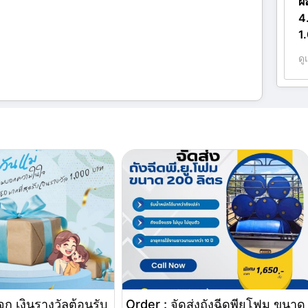
ผ
4
1
ดู
ก เงินรางวัลต้อนรับ
Order : จัดส่งถังฉีดพียูโฟม ขนาด