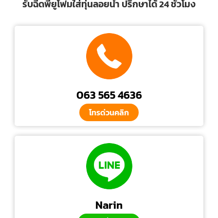
รับฉีดพียูโฟมใส่ทุ่นลอยน้ำ ปรึกษาได้ 24 ชั่วโมง
063 565 4636
โทรด่วนคลิก
Narin