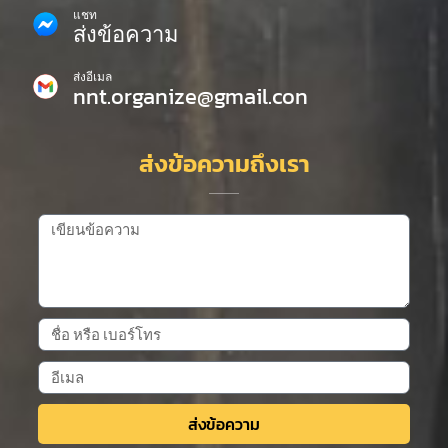
แชท
ส่งข้อความ
ส่งอีเมล
nnt.organize@gmail.con
ส่งข้อความถึงเรา
ส่งข้อความ