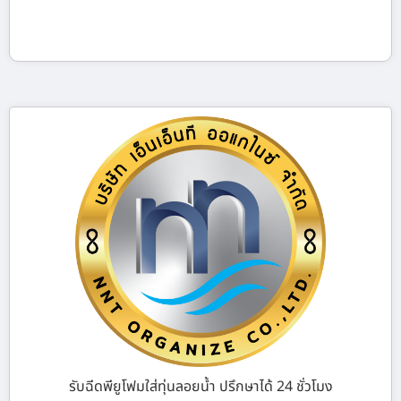
รับฉีดพียูโฟมใส่ทุ่นลอยน้ำ ปรึกษาได้ 24 ชั่วโมง