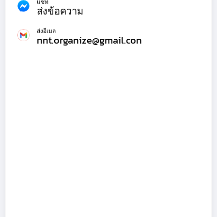
แชท
ส่งข้อความ
ส่งอีเมล
nnt.organize@gmail.con