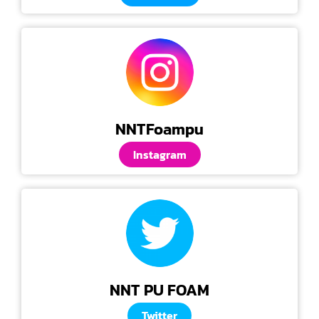
NNTFoampu
Instagram
NNT PU FOAM
Twitter