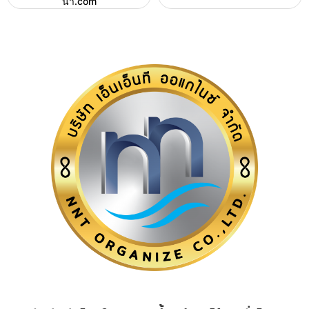
น้ำ.com