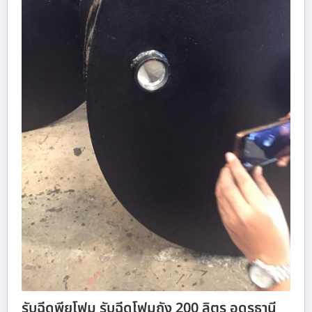
รับฉีดพียูโฟม รับฉีดโฟมถัง 200 ลิตร อุดรธานี