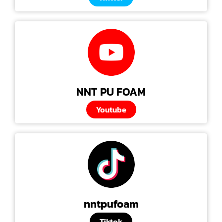
NNT PU FOAM
Youtube
nntpufoam
Tiktok