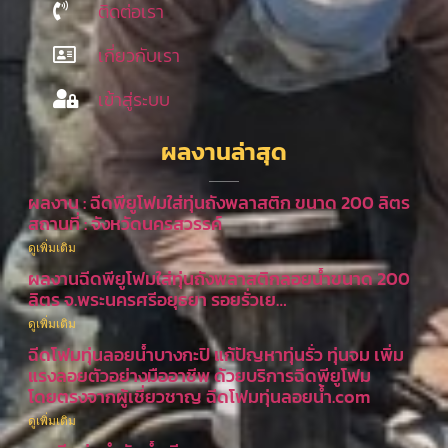
ติดต่อเรา
เกี่ยวกับเรา
เข้าสู่ระบบ
ผลงานล่าสุด
ผลงาน : ฉีดพียูโฟมใส่ทุ่นถังพลาสติก ขนาด 200 ลิตร
สถานที่ : จังหวัดนครสวรรค์
ดูเพิ่มเติม
ผลงานฉีดพียูโฟมใส่ทุ่นถังพลาสติกลอยน้ำขนาด 200
ลิตร จ.พระนครศรีอยุธยา รอยรั่วเย…
ดูเพิ่มเติม
ฉีดโฟมทุ่นลอยน้ำบางกะปิ แก้ปัญหาทุ่นรั่ว ทุ่นจม เพิ่ม
แรงลอยตัวอย่างมืออาชีพ ด้วยบริการฉีดพียูโฟม
โดยตรงจากผู้เชี่ยวชาญ ฉีดโฟมทุ่นลอยน้ำ.com
ดูเพิ่มเติม