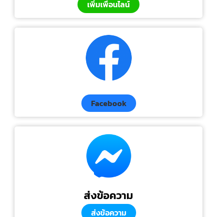
เพิ่มเพื่อนไลน์
Facebook
ส่งข้อความ
ส่งข้อความ