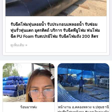
รับฉีดโฟมทุ่นลอยน้ำ รับประกอบแพลอยน้ำ รับซ่อม
ทุ่นรั่วทุ่นแตก อุตรดิตถ์ บริการ รับฉีดพียูโฟม พ่นโฟม
ฉีด PU Foam รับสเปรย์โฟม รับฉีดโฟมถัง 200 ลิตร
ดูเพิ่มเติม »
ร้อนมากค่ะ
หน้างาน อ.คลองหลวง จ.ปทุมธานี
พ่นพียูโฟมหลังคา #แจกเงินรางวัล