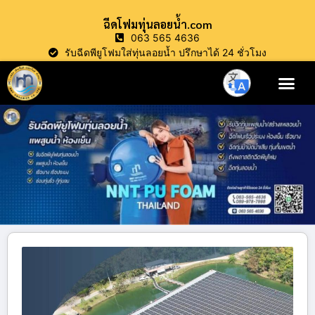
ฉีดโฟมทุ่นลอยน้ำ.com
063 565 4636
รับฉีดพียูโฟมใส่ทุ่นลอยน้ำ ปรึกษาได้ 24 ชั่วโมง