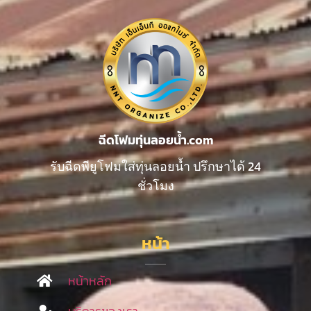
ฉีดโฟมทุ่นลอยน้ำ.com
รับฉีดพียูโฟมใส่ทุ่นลอยน้ำ ปรึกษาได้ 24
ชั่วโมง
หน้า
หน้าหลัก