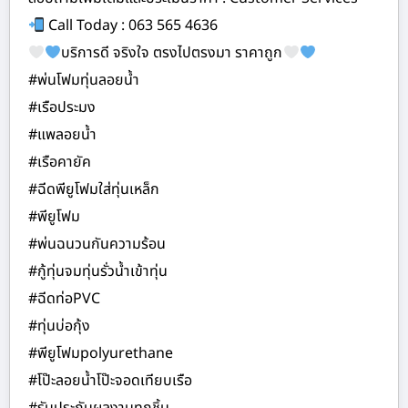
Call Today : 063 565 4636
บริการดี จริงใจ ตรงไปตรงมา ราคาถูก
#พ่นโฟมทุ่นลอยน้ำ
#เรือประมง
#แพลอยน้ำ
#เรือคายัค
#ฉีดพียูโฟมใส่ทุ่นเหล็ก
#พียูโฟม
#พ่นฉนวนกันความร้อน
#กู้ทุ่นจมทุ่นรั่วน้ำเข้าทุ่น
#ฉีดท่อPVC
#ทุ่นบ่อกุ้ง
#พียูโฟมpolyurethane
#โป๊ะลอยน้ำโป๊ะจอดเทียบเรือ