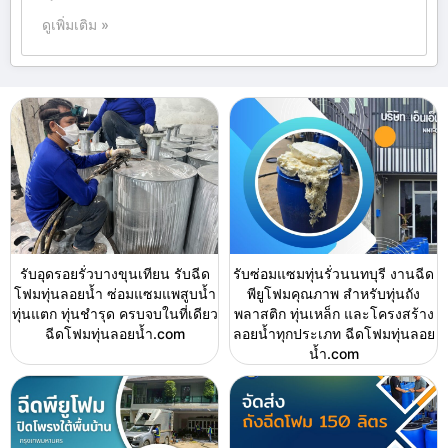
ดูเพิ่มเติม »
รับอุดรอยรั่วบางขุนเทียน รับฉีด
รับซ่อมแซมทุ่นรั่วนนทบุรี งานฉีด
โฟมทุ่นลอยน้ำ ซ่อมแซมแพสูบน้ำ
พียูโฟมคุณภาพ สำหรับทุ่นถัง
ทุ่นแตก ทุ่นชำรุด ครบจบในที่เดียว
พลาสติก ทุ่นเหล็ก และโครงสร้าง
ฉีดโฟมทุ่นลอยน้ำ.com
ลอยน้ำทุกประเภท ฉีดโฟมทุ่นลอย
น้ำ.com