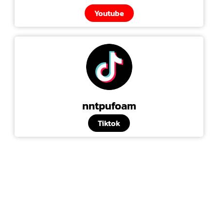
Youtube
nntpufoam
Tiktok