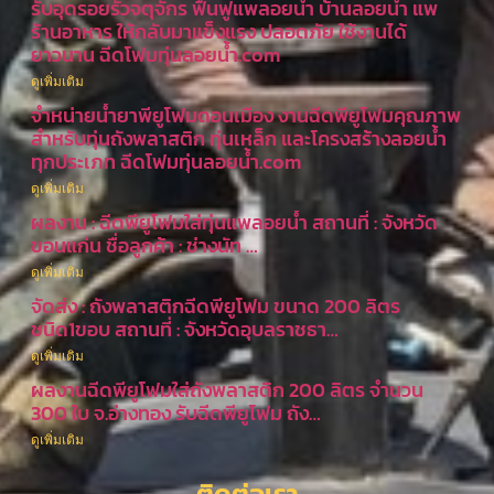
รับอุดรอยรั่วจตุจักร ฟื้นฟูแพลอยน้ำ บ้านลอยน้ำ แพ
ร้านอาหาร ให้กลับมาแข็งแรง ปลอดภัย ใช้งานได้
ยาวนาน ฉีดโฟมทุ่นลอยน้ำ.com
ดูเพิ่มเติม
จำหน่ายน้ำยาพียูโฟมดอนเมือง งานฉีดพียูโฟมคุณภาพ
สำหรับทุ่นถังพลาสติก ทุ่นเหล็ก และโครงสร้างลอยน้ำ
ทุกประเภท ฉีดโฟมทุ่นลอยน้ำ.com
ดูเพิ่มเติม
ผลงาน : ฉีดพียูโฟมใส่ทุ่นแพลอยน้ำ สถานที่ : จังหวัด
ขอนแก่น ชื่อลูกค้า : ช่างนัท …
ดูเพิ่มเติม
จัดส่ง : ถังพลาสติกฉีดพียูโฟม ขนาด 200 ลิตร
ชนิด1ขอบ สถานที่ : จังหวัดอุบลราชธา…
ดูเพิ่มเติม
ผลงานฉีดพียูโฟมใส่ถังพลาสติก 200 ลิตร จำนวน
300 ใบ จ.อ่างทอง รับฉีดพียูโฟม ถัง…
ดูเพิ่มเติม
ติดต่อเรา