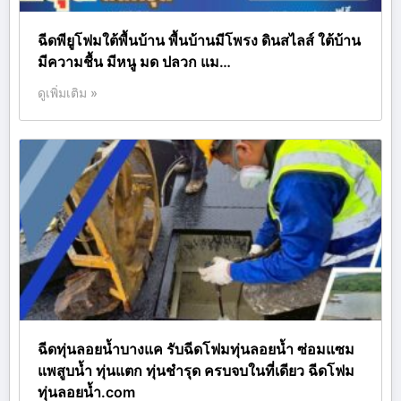
ฉีดพียูโฟมใต้พื้นบ้าน พื้นบ้านมีโพรง ดินสไลส์ ใต้บ้าน
มีความชื้น มีหนู มด ปลวก แม…
ดูเพิ่มเติม »
ฉีดทุ่นลอยน้ำบางแค รับฉีดโฟมทุ่นลอยน้ำ ซ่อมแซม
แพสูบน้ำ ทุ่นแตก ทุ่นชำรุด ครบจบในที่เดียว ฉีดโฟม
ทุ่นลอยน้ำ.com