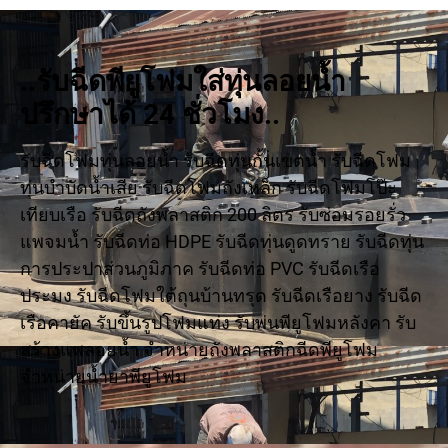
..รับฉีดพียูโฟมใส่ทุ่นลอยน้ำ
ปรึกษาได้ 24 ชั่วโมง..
รับฉีดโฟมทุ่นลอยน้ำ รับฉีดทุ่นกั้นเขตน้ำ รับฉีดโฟม
ทุ่นบำบัดน้ำเสีย รับฉีดโฟมถังเหล็ก รับฉีดโฟมโป๊ะ
เทียบเรือ รับฉีดถังพลาสติก 200 ลิตร รับซ่อมรอยรั่ว
แพจมน้ำ รับฉีดท่อ HDPE รับฉีดทุ่นดูดทราย รับฉีดทุ่น
การประปาส่วนภูมิภาค รับฉีดท่อ PVC รับฉีดเรือ
ประมง รับฉีดโฟมใต้ถุนบ้านทรุด รับฉีดเรือยาง รับฉีด
เรือคายัค รับขึ้นรูปโฟมแท่ง รับพ่นพียูโฟมหลังคา รับ
สร้างแพลอยน้ำ จำหน่ายถังพลาสติกฉีดพียูโฟม
จำหน่ายน้ำยาพียูโฟม