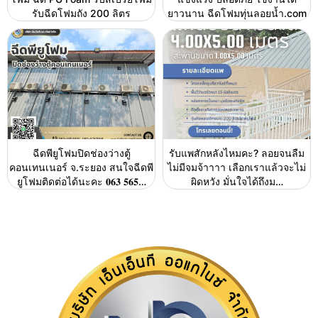
รับฉีดโฟมถัง 200 ลิตร
ยาวนาน ฉีดโฟมทุ่นลอยน้ำ.com
ฉีดพียูโฟมปิดช่องว่างตู้
รับแพสักหลังไหมคะ? ลอยจนลืม
คอนเทนเนอร์ จ.ระยอง สนใจฉีดพี
ไม่มีจมจ้าาาา เลือกเราแล้วจะไม่
ยูโฟมติดต่อได้นะคะ 𝟎𝟔𝟑 𝟓𝟔𝟓…
ผิดหวัง มั่นใจได้ถึงม…