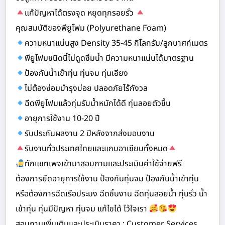
แก้ปัญหาได้ตรงจุด หยุดทุกรอยรั่ว
คุณสมบัติของพียูโฟม (Polyurethane Foam)
ความหนาแน่นสูง Density 35-45 กิโลกรัม/ลูกบาศก์เมตร
พียูโฟมชนิดนี้ไม่ดูดซึมน้ำ มีความหนาแน่นได้มาตรฐาน
ป้องกันน้ำเข้าทุ่น ทุ่นจม ทุ่นเอียง
ไม่ต้องซ่อมบำรุงบ่อย ปลอดภัยไร้กังวล
ฉีดพียูโฟมแล้วทุ่นรับน้ำหนักได้ดี ทุ่นลอยตัวขึ้น
อายุการใช้งาน 10-20 ปี
รับประกันผลงาน 2 ปีหลังจากส่งมอบงาน
รับงานทั่วประเทศไทยและแถบอาเซียนทั้งหมด
ทักแชทเพจเข้ามาสอบถามและประเมินค่าใช้จ่ายฟรี
ต้องการยืดอายุการใช้งาน ป้องกันทุ่นจม ป้องกันน้ำเข้าทุ่น
หรือต้องการฉีดเรือประมง ฉีดชิ้นงาน ฉีดทุ่นลอยน้ำ ทุ่นรั่ว น้ำ
เข้าทุ่น ทุ่นมีปัญหา ทุ่นจม แก้ไขได้ ไว้ใจเรา
สอบถามเพิ่มเติมและประเมินราคา : Customer Services