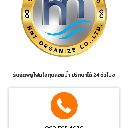
รับฉีดพียูโฟมใส่ทุ่นลอยน้ำ ปรึกษาได้ 24 ชั่วโมง