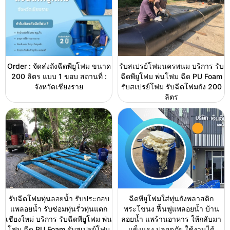
Order : จัดส่งถังฉีดพียูโฟม ขนาด
รับสเปรย์โฟมนครพนม บริการ รับ
200 ลิตร แบบ 1 ขอบ สถานที่ :
ฉีดพียูโฟม พ่นโฟม ฉีด PU Foam
จังหวัดเชียงราย
รับสเปรย์โฟม รับฉีดโฟมถัง 200
ลิตร
รับฉีดโฟมทุ่นลอยน้ำ รับประกอบ
ฉีดพียูโฟมใส่ทุ่นถังพลาสติก
แพลอยน้ำ รับซ่อมทุ่นรั่วทุ่นแตก
พระโขนง ฟื้นฟูแพลอยน้ำ บ้าน
เชียงใหม่ บริการ รับฉีดพียูโฟม พ่น
ลอยน้ำ แพร้านอาหาร ให้กลับมา
โฟม ฉีด PU Foam รับสเปรย์โฟม
แข็งแรง ปลอดภัย ใช้งานได้