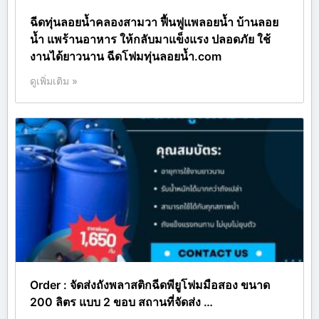
ฉีดทุ่นลอยน้ำคลองสามวา ฟื้นฟูแพลอยน้ำ บ้านลอย
น้ำ แพร้านอาหาร ให้กลับมาแข็งแรง ปลอดภัย ใช้
งานได้ยาวนาน ฉีดโฟมทุ่นลอยน้ำ.com
ดูเพิ่มเติม »
Order : จัดส่งถังพลาสติกฉีดพียูโฟมมือสอง ขนาด
200 ลิตร แบบ 2 ขอบ สถานที่จัดส่ง …