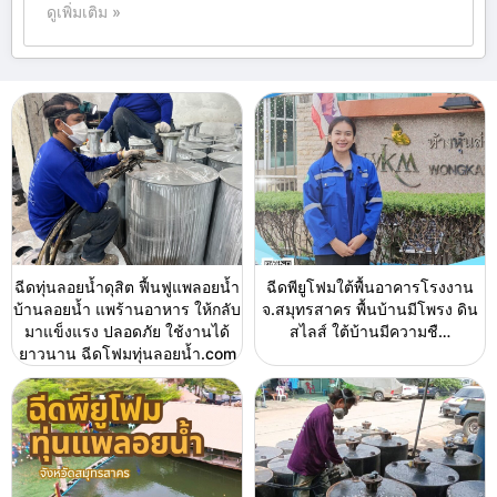
ดูเพิ่มเติม »
ฉีดทุ่นลอยน้ำดุสิต ฟื้นฟูแพลอยน้ำ
ฉีดพียูโฟมใต้พื้นอาคารโรงงาน
บ้านลอยน้ำ แพร้านอาหาร ให้กลับ
จ.สมุทรสาคร พื้นบ้านมีโพรง ดิน
มาแข็งแรง ปลอดภัย ใช้งานได้
สไลส์ ใต้บ้านมีความชื…
ยาวนาน ฉีดโฟมทุ่นลอยน้ำ.com