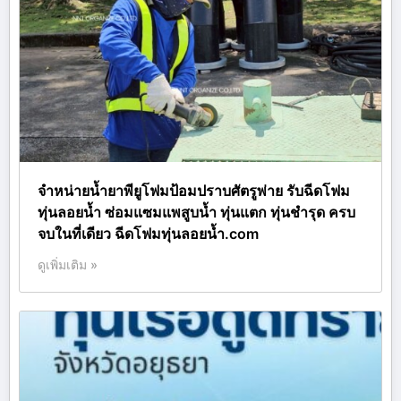
จำหน่ายน้ำยาพียูโฟมป้อมปราบศัตรูพ่าย รับฉีดโฟม
ทุ่นลอยน้ำ ซ่อมแซมแพสูบน้ำ ทุ่นแตก ทุ่นชำรุด ครบ
จบในที่เดียว ฉีดโฟมทุ่นลอยน้ำ.com
ดูเพิ่มเติม »