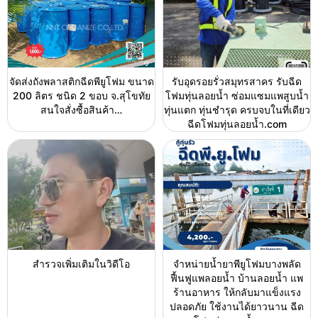
จัดส่งถังพลาสติกฉีดพียูโฟม ขนาด
รับอุดรอยรั่วสมุทรสาคร รับฉีด
200 ลิตร ชนิด 2 ขอบ จ.สุโขทัย
โฟมทุ่นลอยน้ำ ซ่อมแซมแพสูบน้ำ
สนใจสั่งซื้อสินค้า…
ทุ่นแตก ทุ่นชำรุด ครบจบในที่เดียว
ฉีดโฟมทุ่นลอยน้ำ.com
สำรวจเพิ่มเติมในวิดีโอ
จำหน่ายน้ำยาพียูโฟมบางพลัด
ฟื้นฟูแพลอยน้ำ บ้านลอยน้ำ แพ
ร้านอาหาร ให้กลับมาแข็งแรง
ปลอดภัย ใช้งานได้ยาวนาน ฉีด