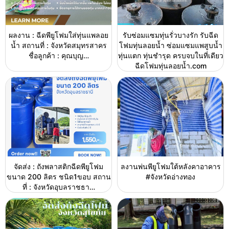
ผลงาน : ฉีดพียูโฟมใส่ทุ่นแพลอย
รับซ่อมแซมทุ่นรั่วบางรัก รับฉีด
น้ำ สถานที่ : จังหวัดสมุทรสาคร
โฟมทุ่นลอยน้ำ ซ่อมแซมแพสูบน้ำ
ชื่อลูกค้า : คุณบุญ…
ทุ่นแตก ทุ่นชำรุด ครบจบในที่เดียว
ฉีดโฟมทุ่นลอยน้ำ.com
จัดส่ง : ถังพลาสติกฉีดพียูโฟม
ลงานพ่นพียูโฟมใต้หลังคาอาคาร
ขนาด 200 ลิตร ชนิด1ขอบ สถาน
#จังหวัดอ่างทอง
ที่ : จังหวัดอุบลราชธา…