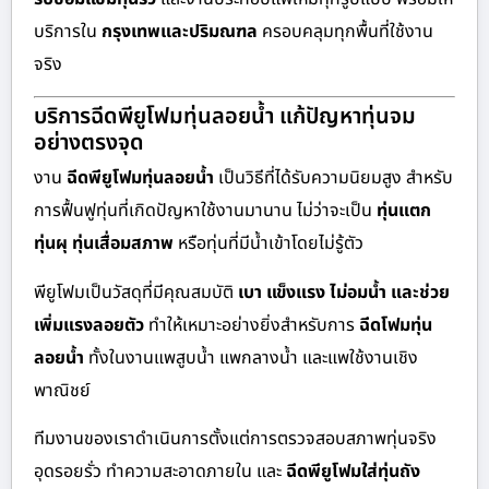
บริการใน
กรุงเทพและปริมณฑล
ครอบคลุมทุกพื้นที่ใช้งาน
จริง
บริการฉีดพียูโฟมทุ่นลอยน้ำ แก้ปัญหาทุ่นจม
อย่างตรงจุด
งาน
ฉีดพียูโฟมทุ่นลอยน้ำ
เป็นวิธีที่ได้รับความนิยมสูง สำหรับ
การฟื้นฟูทุ่นที่เกิดปัญหาใช้งานมานาน ไม่ว่าจะเป็น
ทุ่นแตก
ทุ่นผุ ทุ่นเสื่อมสภาพ
หรือทุ่นที่มีน้ำเข้าโดยไม่รู้ตัว
พียูโฟมเป็นวัสดุที่มีคุณสมบัติ
เบา แข็งแรง ไม่อมน้ำ และช่วย
เพิ่มแรงลอยตัว
ทำให้เหมาะอย่างยิ่งสำหรับการ
ฉีดโฟมทุ่น
ลอยน้ำ
ทั้งในงานแพสูบน้ำ แพกลางน้ำ และแพใช้งานเชิง
พาณิชย์
ทีมงานของเราดำเนินการตั้งแต่การตรวจสอบสภาพทุ่นจริง
อุดรอยรั่ว ทำความสะอาดภายใน และ
ฉีดพียูโฟมใส่ทุ่นถัง