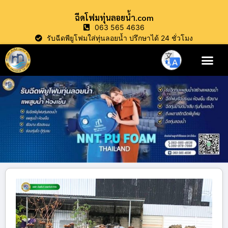
ฉีดโฟมทุ่นลอยน้ำ.com
063 565 4636
รับฉีดพียูโฟมใส่ทุ่นลอยน้ำ ปรึกษาได้ 24 ชั่วโมง