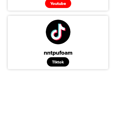
Youtube
nntpufoam
Tiktok