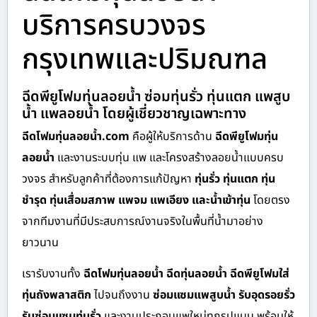
บริการครบวงจร
กรุงเทพและปริมณฑล
ฉีดพียูโฟมทุ่นลอยน้ำ ซ่อมทุ่นรั่ว ทุ่นแตก แพสูบ
น้ำ แพลอยน้ำ โดยผู้เชี่ยวชาญเฉพาะทาง
ฉีดโฟมทุ่นลอยน้ำ.com
คือผู้ให้บริการด้าน
ฉีดพียูโฟมทุ่น
ลอยน้ำ
และงานระบบทุ่น แพ และโครงสร้างลอยน้ำแบบครบ
วงจร สำหรับลูกค้าที่ต้องการแก้ปัญหา
ทุ่นรั่ว ทุ่นแตก ทุ่น
ชำรุด ทุ่นเสื่อมสภาพ แพจม แพเอียง และน้ำเข้าทุ่น
โดยตรง
จากทีมงานที่มีประสบการณ์งานจริงในพื้นที่น้ำมาอย่าง
ยาวนาน
เรารับงานทั้ง
ฉีดโฟมทุ่นลอยน้ำ ฉีดทุ่นลอยน้ำ ฉีดพียูโฟมใส่
ทุ่นถังพลาสติก
ไปจนถึงงาน
ซ่อมแซมแพสูบน้ำ รับอุดรอยรั่ว
รับซ่อมแซมทุ่นรั่ว
และงานประกอบแพใหม่ทุกรูปแบบ พร้อมให้