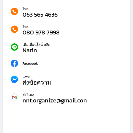
โทร
063 565 4636
โทร
080 978 7998
เพิ่มเพื่อนไลน์ คลิก
Narin
Facebook
แชท
ส่งข้อความ
ส่งอีเมล
nnt.organize@gmail.con