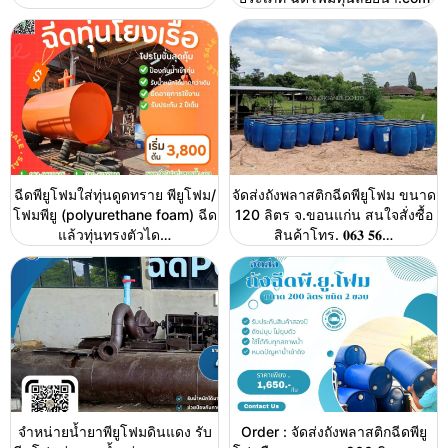
ฉีดพียูโฟมใส่ทุ่นดูดทราย พียูโฟม/
จัดส่งถังพลาสติกฉีดพียูโฟม ขนาด
โฟมพียู (polyurethane foam) ฉีด
120 ลิตร จ.ขอนแก่น สนใจสั่งซื้อ
แล้วทุ่นทรงตัวได…
สินค้าโทร. 𝟎𝟔𝟑 𝟓𝟔…
จำหน่ายน้ำยาพียูโฟมดินแดง รับ
Order : จัดส่งถังพลาสติกฉีดพียู