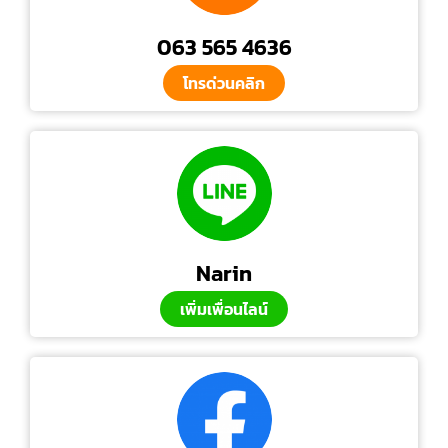
063 565 4636
โทรด่วนคลิก
Narin
เพิ่มเพื่อนไลน์