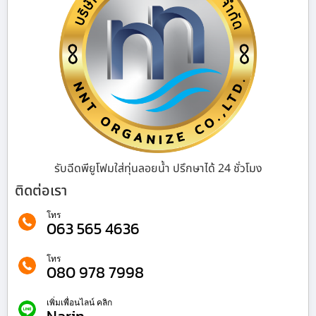
รับฉีดพียูโฟมใส่ทุ่นลอยน้ำ ปรึกษาได้ 24 ชั่วโมง
ติดต่อเรา
โทร
063 565 4636
โทร
080 978 7998
เพิ่มเพื่อนไลน์ คลิก