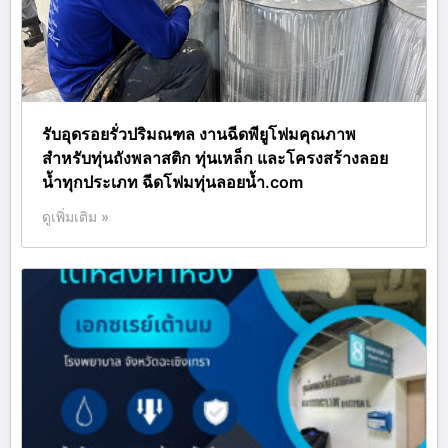
รับอุดรอยรั่วปริมณฑล งานฉีดพียูโฟมคุณภาพ
สำหรับทุ่นถังพลาสติก ทุ่นเหล็ก และโครงสร้างลอย
น้ำทุกประเภท ฉีดโฟมทุ่นลอยน้ำ.com
ดูเพิ่มเติม »