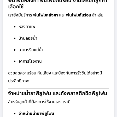
พ่นโฟมหลังคา พ่นโฟมกันร้อน งานเสริมที่ลูกค้า
เลือกใช้
เรายังมีบริการ
พ่นโฟมหลังคา
และ
พ่นโฟมกันร้อน
สำหรับ
หลังคาแพ
บ้านลอยน้ำ
อาคารริมแม่น้ำ
อาคารโรงงาน
ช่วยลดความร้อน กันเสียง และป้องกันการรั่วซึมได้อย่างมี
ประสิทธิภาพ
จำหน่ายน้ำยาพียูโฟม และถังพลาสติกฉีดพียูโฟม
สำหรับลูกค้าที่ต้องการใช้งานเอง เรามี
จำหน่ายน้ำยาพียูโฟม