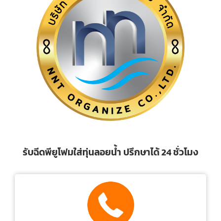
รับฉีดพียูโฟมใส่ทุ่นลอยน้ำ ปรึกษาได้ 24 ชั่วโมง