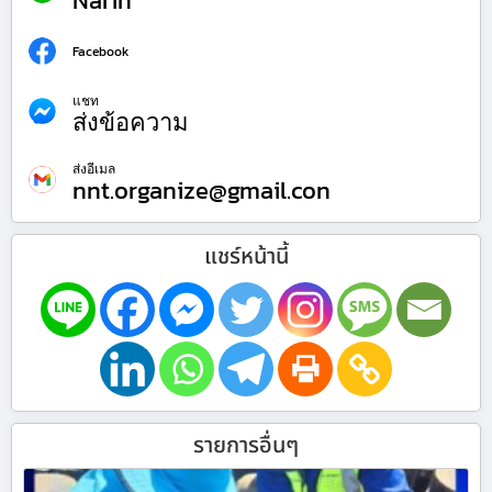
Narin
Facebook
แชท
ส่งข้อความ
ส่งอีเมล
nnt.organize@gmail.con
แชร์หน้านี้
รายการอื่นๆ