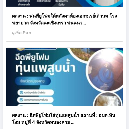
ผลงาน : พ่นพียูโฟมใต้หลังคาห้องเอกซเรย์เต้านม โรง
พยาบาล จังหวัดฉะเชิงเทรา พ่นฉนว…
ดูเพิ่มเติม »
ผลงาน : ฉีดพียูโฟมใส่ทุ่นแพสูบน้ำ สถานที่ : อบต.หิน
โงม หมู่ที่ 4 จังหวัดหนองคาย …