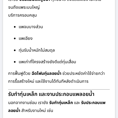
จนถึงแพระบบใหญ่
บริการครอบคลุม
แพจมบางส่วน
แพเอียง
ทุ่นรับน้ำหนักไม่สมดุล
แพเก่าที่โครงสร้างยังดีแต่ทุ่นเสื่อม
การฟื้นฟูด้วย
ฉีดโฟมทุ่นลอยน้ำ
ช่วยประหยัดค่าใช้จ่ายกว่า
การรื้อสร้างใหม่ และใช้งานได้ทันทีหลังดำเนินการ
รับทำทุ่นเหล็ก และงานประกอบแพลอยน้ำ
นอกจากงานซ่อม เรายัง
รับทำทุ่นเหล็ก
และ
รับประกอบแพ
ลอยน้ำ
สำหรับงานใหม่ เช่น