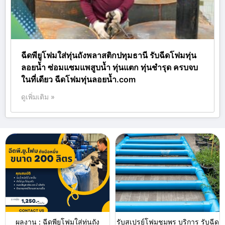
ฉีดพียูโฟมใส่ทุ่นถังพลาสติกปทุมธานี รับฉีดโฟมทุ่น
ลอยน้ำ ซ่อมแซมแพสูบน้ำ ทุ่นแตก ทุ่นชำรุด ครบจบ
ในที่เดียว ฉีดโฟมทุ่นลอยน้ำ.com
ดูเพิ่มเติม »
ผลงาน : ฉีดพียูโฟมใส่ทุ่นถัง
รับสเปรย์โฟมชุมพร บริการ รับฉีด