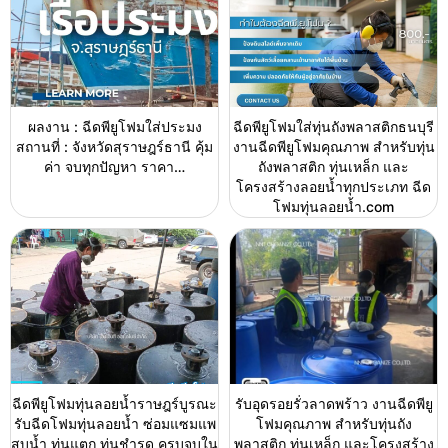
ผลงาน : ฉีดพียูโฟมใส่ประมง
ฉีดพียูโฟมใส่ทุ่นถังพลาสติกธนบุรี
สถานที่ : จังหวัดสุราษฎร์ธานี คุ้ม
งานฉีดพียูโฟมคุณภาพ สำหรับทุ่น
ค่า จบทุกปัญหา ราคา…
ถังพลาสติก ทุ่นเหล็ก และ
โครงสร้างลอยน้ำทุกประเภท ฉีด
โฟมทุ่นลอยน้ำ.com
ฉีดพียูโฟมทุ่นลอยน้ำราษฎร์บูรณะ
รับอุดรอยรั่วลาดพร้าว งานฉีดพียู
รับฉีดโฟมทุ่นลอยน้ำ ซ่อมแซมแพ
โฟมคุณภาพ สำหรับทุ่นถัง
สูบน้ำ ทุ่นแตก ทุ่นชำรุด ครบจบใน
พลาสติก ทุ่นเหล็ก และโครงสร้าง