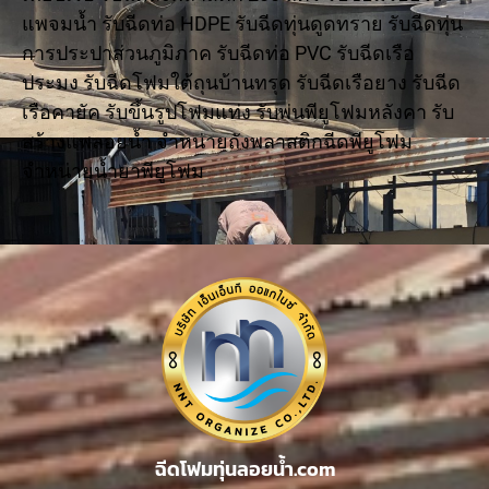
แพจมน้ำ รับฉีดท่อ HDPE รับฉีดทุ่นดูดทราย รับฉีดทุ่น
การประปาส่วนภูมิภาค รับฉีดท่อ PVC รับฉีดเรือ
ประมง รับฉีดโฟมใต้ถุนบ้านทรุด รับฉีดเรือยาง รับฉีด
เรือคายัค รับขึ้นรูปโฟมแท่ง รับพ่นพียูโฟมหลังคา รับ
สร้างแพลอยน้ำ จำหน่ายถังพลาสติกฉีดพียูโฟม
จำหน่ายน้ำยาพียูโฟม
ฉีดโฟมทุ่นลอยน้ำ.com