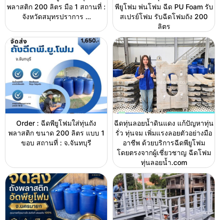
พลาสติก 200 ลิตร มือ 1 สถานที่ :
พียูโฟม พ่นโฟม ฉีด PU Foam รับ
จังหวัดสมุทรปราการ …
สเปรย์โฟม รับฉีดโฟมถัง 200
ลิตร
Order : ฉีดพียูโฟมใส่ทุ่นถัง
ฉีดทุ่นลอยน้ำดินแดง แก้ปัญหาทุ่น
พลาสติก ขนาด 200 ลิตร แบบ 1
รั่ว ทุ่นจม เพิ่มแรงลอยตัวอย่างมือ
ขอบ สถานที่ : จ.จันทบุรี
อาชีพ ด้วยบริการฉีดพียูโฟม
โดยตรงจากผู้เชี่ยวชาญ ฉีดโฟม
ทุ่นลอยน้ำ.com