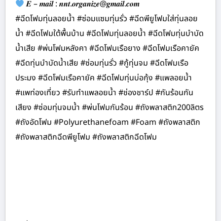
𝑬 – 𝒎𝒂𝒊𝒍 : 𝒏𝒏𝒕.𝒐𝒓𝒈𝒂𝒏𝒊𝒛𝒆@𝒈𝒎𝒂𝒊𝒍.𝒄𝒐𝒎
#ฉีดโฟมทุ่นลอยน้ำ #ซ่อมแซมทุ่นรั่ว #ฉีดพียูโฟมใส่ทุ่นลอย
น้ำ #ฉีดโฟมใต้พื้นบ้าน #ฉีดโฟมทุ่นลอยน้ำ #ฉีดโฟมทุ่นบำบัด
น้ำเสีย #พ่นโฟมหลังคา #ฉีดโฟมเรือยาง #ฉีดโฟมเรือคายัค
#ฉีดทุ่นบำบัดน้ำเสีย #ซ่อมทุ่นรั่ว #กู้ทุ่นจม #ฉีดโฟมเรือ
ประมง #ฉีดโฟมเรือคายัค #ฉีดโฟมทุ่นบ่อกุ้ง #แพลอยน้ำ
#แพท่องเที่ยว #รับทำแพลอยน้ำ #ช่องชาร์ป #กันร้อนกัน
เสียง #ซ่อมทุ่นจมน้ำ #พ่นโฟมกันร้อน #ถังพลาสติก200ลิตร
#ถังอัดโฟม #Polyurethanefoam #Foam #ถังพลาสติก
#ถังพลาสติกฉีดพียูโฟม #ถังพลาสติกฉีดโฟม