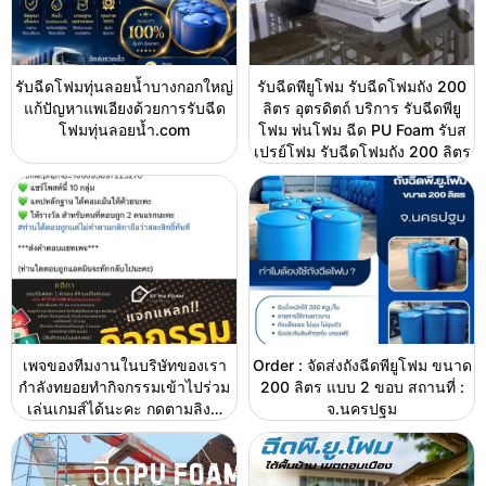
รับฉีดโฟมทุ่นลอยน้ำบางกอกใหญ่
รับฉีดพียูโฟม รับฉีดโฟมถัง 200
แก้ปัญหาแพเอียงด้วยการรับฉีด
ลิตร อุตรดิตถ์ บริการ รับฉีดพียู
โฟมทุ่นลอยน้ำ.com
โฟม พ่นโฟม ฉีด PU Foam รับส
เปรย์โฟม รับฉีดโฟมถัง 200 ลิตร
เพจของทีมงานในบริษัทของเรา
Order : จัดส่งถังฉีดพียูโฟม ขนาด
กำลังทยอยทำกิจกรรมเข้าไปร่วม
200 ลิตร แบบ 2 ขอบ สถานที่ :
เล่นเกมส์ได้นะคะ กดตามลิง…
จ.นครปฐม