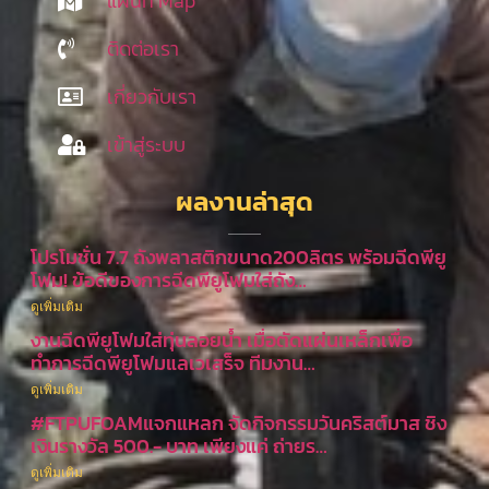
แผนที่ Map
ติดต่อเรา
เกี่ยวกับเรา
เข้าสู่ระบบ
ผลงานล่าสุด
โปรโมชั่น 7.7 ถังพลาสติกขนาด200ลิตร พร้อมฉีดพียู
โฟม! ข้อดีของการฉีดพียูโฟมใส่ถัง…
ดูเพิ่มเติม
งานฉีดพียูโฟมใส่ทุ่นลอยน้ำ เมื่อตัดแผ่นเหล็กเพื่อ
ทำการฉีดพียูโฟมแลเวเสร็จ ทีมงาน…
ดูเพิ่มเติม
#FTPUFOAMแจกแหลก จัดกิจกรรมวันคริสต์มาส ชิง
เงินรางวัล 500.- บาท เพียงแค่ ถ่ายร…
ดูเพิ่มเติม