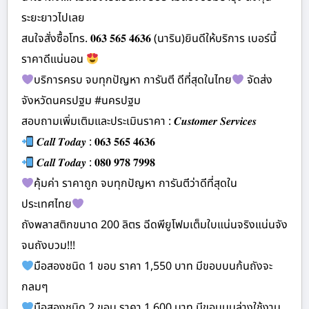
ระยะยาวไปเลย
สนใจสั่งซื้อโทร. 𝟎𝟔𝟑 𝟓𝟔𝟓 𝟒𝟔𝟑𝟔 (นาริน)ยินดีให้บริการ เบอร์นี้
ราคาดีแน่นอน
บริการครบ จบทุกปัญหา การันตี ดีที่สุดในไทย
จัดส่ง
จังหวัดนครปฐม #นครปฐม
สอบถามเพิ่มเติมและประเมินราคา : 𝑪𝒖𝒔𝒕𝒐𝒎𝒆𝒓 𝑺𝒆𝒓𝒗𝒊𝒄𝒆𝒔
𝑪𝒂𝒍𝒍 𝑻𝒐𝒅𝒂𝒚 : 𝟎𝟔𝟑 𝟓𝟔𝟓 𝟒𝟔𝟑𝟔
𝑪𝒂𝒍𝒍 𝑻𝒐𝒅𝒂𝒚 : 𝟎𝟖𝟎 𝟗𝟕𝟖 𝟕𝟗𝟗𝟖
คุ้มค่า ราคาถูก จบทุกปัญหา การันตีว่าดีที่สุดใน
ประเทศไทย
ถังพลาสติกขนาด 200 ลิตร ฉีดพียูโฟมเต็มใบแน่นจริงแน่นจัง
จนถังบวม!!!
มือสองชนิด 1 ขอบ ราคา 1,550 บาท มีขอบบนก้นถังจะ
กลมๆ
มือสองชนิด 2 ขอบ ราคา 1,600 บาท มีขอบบนล่างใช้งาน