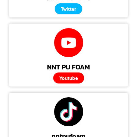
Twitter
NNT PU FOAM
Youtube
nntpufoam