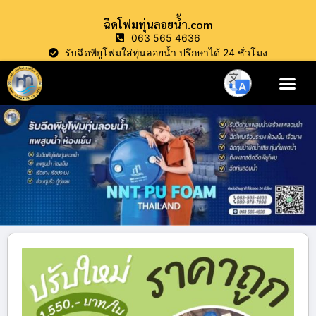
ฉีดโฟมทุ่นลอยน้ำ.com
063 565 4636
รับฉีดพียูโฟมใส่ทุ่นลอยน้ำ ปรึกษาได้ 24 ชั่วโมง