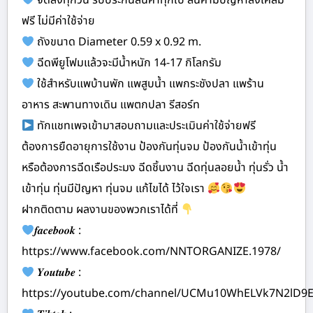
จัดส่งทุกวัน รับประกันสินค้าทุกใบ สินค้ามีปัญหาส่งเคลม
ฟรี ไม่มีค่าใช้จ่าย
ถังขนาด Diameter 0.59 x 0.92 m.
ฉีดพียูโฟมแล้วจะมีน้ำหนัก 14-17 กิโลกรัม
ใช้สำหรับแพบ้านพัก แพสูบน้ำ แพกระชังปลา แพร้าน
อาหาร สะพานทางเดิน แพตกปลา รีสอร์ท
ทักแชทเพจเข้ามาสอบถามและประเมินค่าใช้จ่ายฟรี
ต้องการยืดอายุการใช้งาน ป้องกันทุ่นจม ป้องกันน้ำเข้าทุ่น
หรือต้องการฉีดเรือประมง ฉีดชิ้นงาน ฉีดทุ่นลอยน้ำ ทุ่นรั่ว น้ำ
เข้าทุ่น ทุ่นมีปัญหา ทุ่นจม แก้ไขได้ ไว้ใจเรา
ฝากติดตาม ผลงานของพวกเราได้ที่
𝒇𝒂𝒄𝒆𝒃𝒐𝒐𝒌 :
https://www.facebook.com/NNTORGANIZE.1978/
𝒀𝒐𝒖𝒕𝒖𝒃𝒆 :
https://youtube.com/channel/UCMu10WhELVk7N2lD9