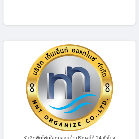
รับฉีดพียูโฟมใส่ทุ่นลอยน้ำ ปรึกษาได้ 24 ชั่วโมง