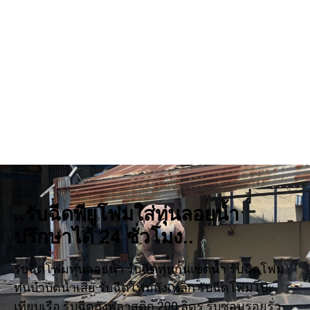
..รับฉีดพียูโฟมใส่ทุ่นลอยน้ำ
ปรึกษาได้ 24 ชั่วโมง..
รับฉีดโฟมทุ่นลอยน้ำ รับฉีดทุ่นกั้นเขตน้ำ รับฉีดโฟม
ทุ่นบำบัดน้ำเสีย รับฉีดโฟมถังเหล็ก รับฉีดโฟมโป๊ะ
เทียบเรือ รับฉีดถังพลาสติก 200 ลิตร รับซ่อมรอยรั่ว