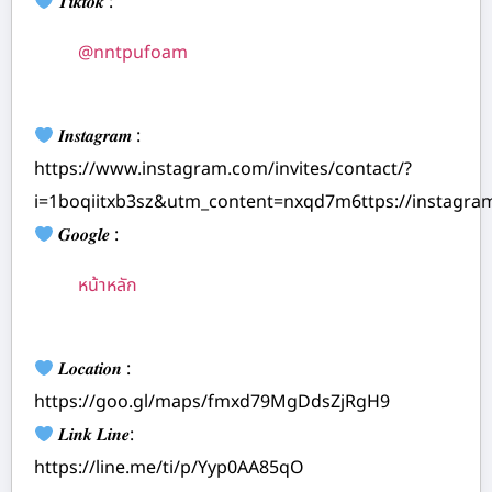
𝑻𝒊𝒌𝒕𝒐𝒌 :
@nntpufoam
𝑰𝒏𝒔𝒕𝒂𝒈𝒓𝒂𝒎 :
https://www.instagram.com/invites/contact/?
i=1boqiitxb3sz&utm_content=nxqd7m6ttps://instagr
𝑮𝒐𝒐𝒈𝒍𝒆 :
หน้าหลัก
𝑳𝒐𝒄𝒂𝒕𝒊𝒐𝒏 :
https://goo.gl/maps/fmxd79MgDdsZjRgH9
𝑳𝒊𝒏𝒌 𝑳𝒊𝒏𝒆:
https://line.me/ti/p/Yyp0AA85qO