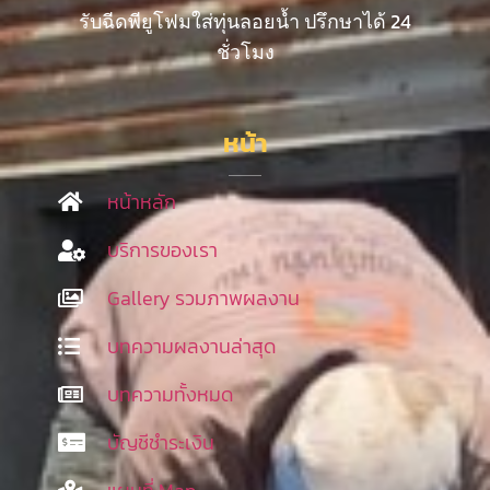
รับฉีดพียูโฟมใส่ทุ่นลอยน้ำ ปรึกษาได้ 24
ชั่วโมง
หน้า
หน้าหลัก
บริการของเรา
Gallery รวมภาพผลงาน
บทความผลงานล่าสุด
บทความทั้งหมด
บัญชีชำระเงิน