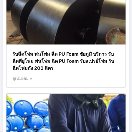
รับฉีดโฟม พ่นโฟม ฉีด PU Foam ชัยภูมิ บริการ รับ
ฉีดพียูโฟม พ่นโฟม ฉีด PU Foam รับสเปรย์โฟม รับ
ฉีดโฟมถัง 200 ลิตร
ดูเพิ่มเติม »