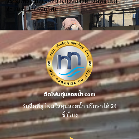
สร้างแพลอยน้ำ จำหน่ายถังพลาสติกฉีดพียูโฟม
จำหน่ายน้ำยาพียูโฟม
ฉีดโฟมทุ่นลอยน้ำ.com
รับฉีดพียูโฟมใส่ทุ่นลอยน้ำ ปรึกษาได้ 24
ชั่วโมง