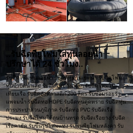
..รับฉีดพียูโฟมใส่ทุ่นลอยน้ำ
ปรึกษาได้ 24 ชั่วโมง..
รับฉีดโฟมทุ่นลอยน้ำ รับฉีดทุ่นกั้นเขตน้ำ รับฉีดโฟม
ทุ่นบำบัดน้ำเสีย รับฉีดโฟมถังเหล็ก รับฉีดโฟมโป๊ะ
เทียบเรือ รับฉีดถังพลาสติก 200 ลิตร รับซ่อมรอยรั่ว
แพจมน้ำ รับฉีดท่อ HDPE รับฉีดทุ่นดูดทราย รับฉีดทุ่น
การประปาส่วนภูมิภาค รับฉีดท่อ PVC รับฉีดเรือ
ประมง รับฉีดโฟมใต้ถุนบ้านทรุด รับฉีดเรือยาง รับฉีด
เรือคายัค รับขึ้นรูปโฟมแท่ง รับพ่นพียูโฟมหลังคา รับ