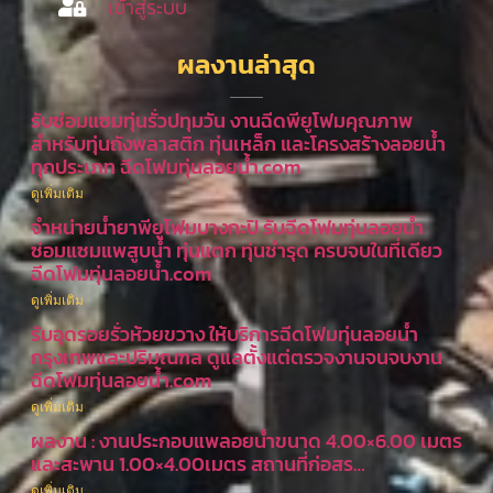
เข้าสู่ระบบ
ผลงานล่าสุด
รับซ่อมแซมทุ่นรั่วปทุมวัน งานฉีดพียูโฟมคุณภาพ
สำหรับทุ่นถังพลาสติก ทุ่นเหล็ก และโครงสร้างลอยน้ำ
ทุกประเภท ฉีดโฟมทุ่นลอยน้ำ.com
ดูเพิ่มเติม
จำหน่ายน้ำยาพียูโฟมบางกะปิ รับฉีดโฟมทุ่นลอยน้ำ
ซ่อมแซมแพสูบน้ำ ทุ่นแตก ทุ่นชำรุด ครบจบในที่เดียว
ฉีดโฟมทุ่นลอยน้ำ.com
ดูเพิ่มเติม
รับอุดรอยรั่วห้วยขวาง ให้บริการฉีดโฟมทุ่นลอยน้ำ
กรุงเทพและปริมณฑล ดูแลตั้งแต่ตรวจงานจนจบงาน
ฉีดโฟมทุ่นลอยน้ำ.com
ดูเพิ่มเติม
ผลงาน : งานประกอบแพลอยน้ำขนาด 4.00×6.00 เมตร
และสะพาน 1.00×4.00เมตร สถานที่ก่อสร…
ดูเพิ่มเติม