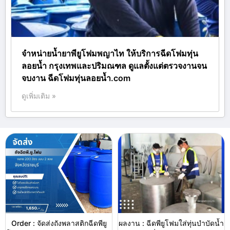
จำหน่ายน้ำยาพียูโฟมพญาไท ให้บริการฉีดโฟมทุ่น
ลอยน้ำ กรุงเทพและปริมณฑล ดูแลตั้งแต่ตรวจงานจน
จบงาน ฉีดโฟมทุ่นลอยน้ำ.com
ดูเพิ่มเติม »
Order : จัดส่งถังพลาสติกฉีดพียู
ผลงาน : ฉีดพียูโฟมใส่ทุ่นบำบัดน้ำ