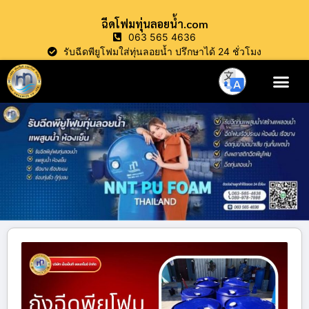
ฉีดโฟมทุ่นลอยน้ำ.com
063 565 4636
รับฉีดพียูโฟมใส่ทุ่นลอยน้ำ ปรึกษาได้ 24 ชั่วโมง