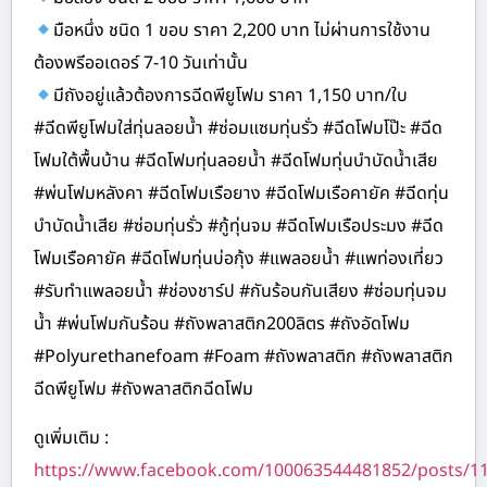
มือหนึ่ง ชนิด 1 ขอบ ราคา 2,200 บาท ไม่ผ่านการใช้งาน
ต้องพรีออเดอร์ 7-10 วันเท่านั้น
มีถังอยู่แล้วต้องการฉีดพียูโฟม ราคา 1,150 บาท/ใบ
#ฉีดพียูโฟมใส่ทุ่นลอยน้ำ #ซ่อมแซมทุ่นรั่ว #ฉีดโฟมโป๊ะ #ฉีด
โฟมใต้พื้นบ้าน #ฉีดโฟมทุ่นลอยน้ำ #ฉีดโฟมทุ่นบำบัดน้ำเสีย
#พ่นโฟมหลังคา #ฉีดโฟมเรือยาง #ฉีดโฟมเรือคายัค #ฉีดทุ่น
บำบัดน้ำเสีย #ซ่อมทุ่นรั่ว #กู้ทุ่นจม #ฉีดโฟมเรือประมง #ฉีด
โฟมเรือคายัค #ฉีดโฟมทุ่นบ่อกุ้ง #แพลอยน้ำ #แพท่องเที่ยว
#รับทำแพลอยน้ำ #ช่องชาร์ป #กันร้อนกันเสียง #ซ่อมทุ่นจม
น้ำ #พ่นโฟมกันร้อน #ถังพลาสติก200ลิตร #ถังอัดโฟม
#Polyurethanefoam #Foam #ถังพลาสติก #ถังพลาสติก
ฉีดพียูโฟม #ถังพลาสติกฉีดโฟม
ดูเพิ่มเติม :
https://www.facebook.com/100063544481852/posts/1