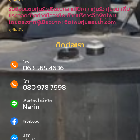
รับซ่อมแซมทุ่นรั่วปริมณฑล แก้ปัญหาทุ่นรั่ว ทุ่นจม เพิ่ม
แรงลอยตัวอย่างมืออาชีพ ด้วยบริการฉีดพียูโฟม
โดยตรงจากผู้เชี่ยวชาญ ฉีดโฟมทุ่นลอยน้ำ.com
ดูเพิ่มเติม
ติดต่อเรา
โทร
063 565 4636
โทร
080 978 7998
เพิ่มเพื่อนไลน์ คลิก
Narin
Facebook
แชท