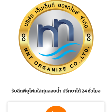
รับฉีดพียูโฟมใส่ทุ่นลอยน้ำ ปรึกษาได้ 24 ชั่วโมง