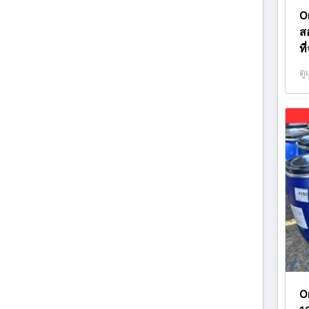
O
ส
ที
ดู
O