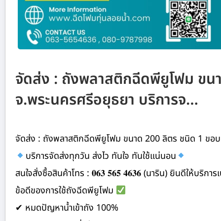
จัดส่ง : ถังพลาสติกฉีดพียูโฟม ข
จ.พระนครศรีอยุธยา บริการจ…
จัดส่ง : ถังพลาสติกฉีดพียูโฟม ขนาด 200 ลิตร ชนิด 1 ขอ
บริการจัดส่งทุกวัน ส่งไว ทันใจ ทันใช้แน่นอน
สนใจสั่งซื้อสินค้าโทร : 𝟎𝟔𝟑 𝟓𝟔𝟓 𝟒𝟔𝟑𝟔 (นาริน) ยินดีให้บริ
ข้อดีของการใช้ถังฉีดพียูโฟม
✔ หมดปัญหาน้ำเข้าถัง 100%