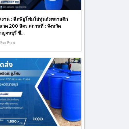
ลงาน : ฉีดพียูโฟมใส่ทุ่นถังพลาสติก
นาด 200 ลิตร สถานที่ : จังหวัด
าญจนบุรี ชื…
เพิ่มเติม »