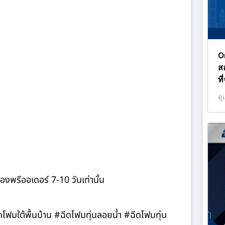
O
ส
ที
ดู
องพรีออเดอร์ 7-10 วันเท่านั้น
ีดโฟมใต้พื้นบ้าน #ฉีดโฟมทุ่นลอยน้ำ #ฉีดโฟมทุ่น