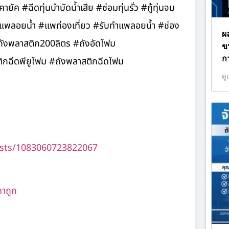
ค #ฉีดทุ่นบำบัดน้ำเสีย #ซ่อมทุ่นรั่ว #กู้ทุ่นจม
 #แพลอยน้ำ #แพท่องเที่ยว #รับทำแพลอยน้ำ #ช่อง
ผ
#ถังพลาสติก200ลิตร #ถังอัดโฟม
ข
ก
ฉีดพียูโฟม #ถังพลาสติกฉีดโฟม
ดู
sts/1083060723822067
คาถูก