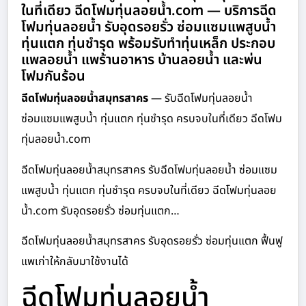
ในที่เดียว ฉีดโฟมทุ่นลอยน้ำ.com — บริการฉีด
โฟมทุ่นลอยน้ำ รับอุดรอยรั่ว ซ่อมแซมแพสูบน้ำ
ทุ่นแตก ทุ่นชำรุด พร้อมรับทำทุ่นเหล็ก ประกอบ
แพลอยน้ำ แพร้านอาหาร บ้านลอยน้ำ และพ่น
โฟมกันร้อน
ฉีดโฟมทุ่นลอยน้ำสมุทรสาคร
— รับฉีดโฟมทุ่นลอยน้ำ
ซ่อมแซมแพสูบน้ำ ทุ่นแตก ทุ่นชำรุด ครบจบในที่เดียว ฉีดโฟม
ทุ่นลอยน้ำ.com
ฉีดโฟมทุ่นลอยน้ำสมุทรสาคร รับฉีดโฟมทุ่นลอยน้ำ ซ่อมแซม
แพสูบน้ำ ทุ่นแตก ทุ่นชำรุด ครบจบในที่เดียว ฉีดโฟมทุ่นลอย
น้ำ.com รับอุดรอยรั่ว ซ่อมทุ่นแตก…
ฉีดโฟมทุ่นลอยน้ำสมุทรสาคร รับอุดรอยรั่ว ซ่อมทุ่นแตก ฟื้นฟู
แพเก่าให้กลับมาใช้งานได้
ฉีดโฟมทุ่นลอยน้ำ