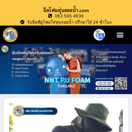
ฉีดโฟมทุ่นลอยน้ำ.com
063 565 4636
รับฉีดพียูโฟมใส่ทุ่นลอยน้ำ ปรึกษาได้ 24 ชั่วโมง