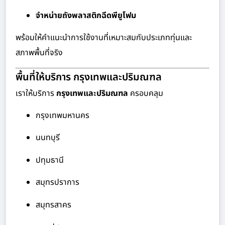
จำหน่ายถังพลาสติกฉีดพียูโฟม
พร้อมให้คำแนะนำการใช้งานที่เหมาะสมกับประเภททุ่นและ
สภาพพื้นที่จริง
พื้นที่ให้บริการ กรุงเทพและปริมณฑล
เราให้บริการ
กรุงเทพและปริมณฑล
ครอบคลุม
กรุงเทพมหานคร
นนทบุรี
ปทุมธานี
สมุทรปราการ
สมุทรสาคร