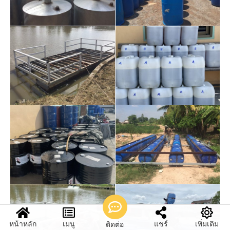
หน้าหลัก
เมนู
แชร์
เพิ่มเติม
ติดต่อ