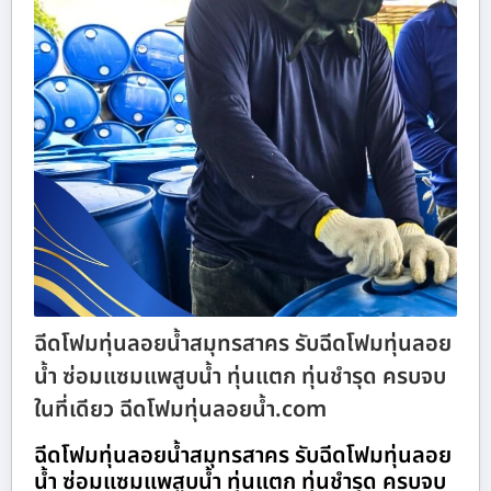
ฉีดโฟมทุ่นลอยน้ำสมุทรสาคร รับฉีดโฟมทุ่นลอย
น้ำ ซ่อมแซมแพสูบน้ำ ทุ่นแตก ทุ่นชำรุด ครบจบ
ในที่เดียว ฉีดโฟมทุ่นลอยน้ำ.com
ฉีดโฟมทุ่นลอยน้ำสมุทรสาคร รับฉีดโฟมทุ่นลอย
น้ำ ซ่อมแซมแพสูบน้ำ ทุ่นแตก ทุ่นชำรุด ครบจบ