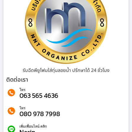
รับฉีดพียูโฟมใส่ทุ่นลอยน้ำ ปรึกษาได้ 24 ชั่วโมง
ติดต่อเรา
โทร
063 565 4636
โทร
080 978 7998
เพิ่มเพื่อนไลน์ คลิก