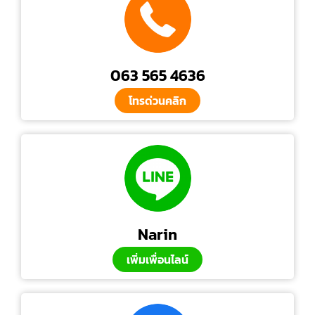
063 565 4636
โทรด่วนคลิก
Narin
เพิ่มเพื่อนไลน์