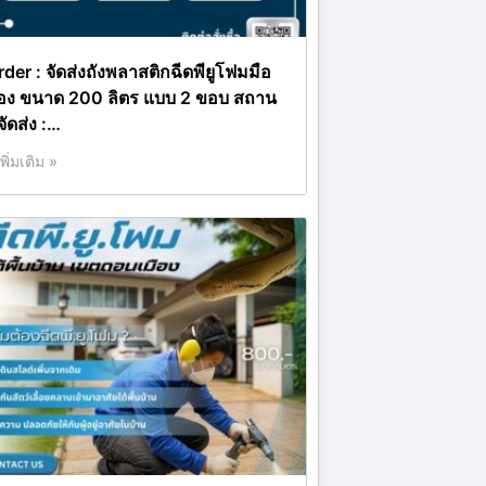
rder : จัดส่งถังพลาสติกฉีดพียูโฟมมือ
อง ขนาด 200 ลิตร แบบ 2 ขอบ สถาน
่จัดส่ง :…
เพิ่มเติม »