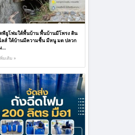
ดพียูโฟมใต้พื้นบ้าน พื้นบ้านมีโพรง ดิน
ไลส์ ใต้บ้านมีความชื้น มีหนู มด ปลวก
ม…
เพิ่มเติม »