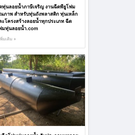
ีดทุ่นลอยน้ำภาษีเจริญ งานฉีดพียูโฟม
ุณภาพ สำหรับทุ่นถังพลาสติก ทุ่นเหล็ก
ละโครงสร้างลอยน้ำทุกประเภท ฉีด
ฟมทุ่นลอยน้ำ.com
เพิ่มเติม »