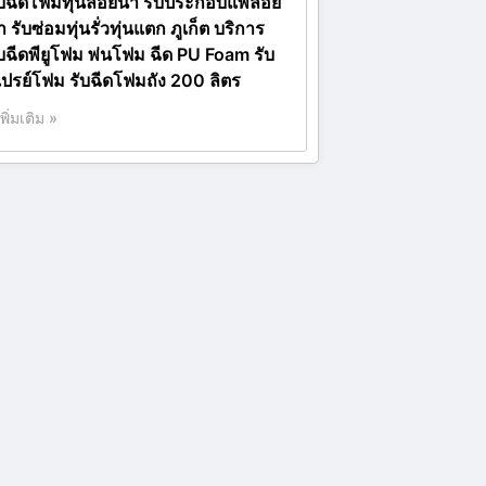
ับฉีดโฟมทุ่นลอยน้ำ รับประกอบแพลอย
ำ รับซ่อมทุ่นรั่วทุ่นแตก ภูเก็ต บริการ
ับฉีดพียูโฟม พ่นโฟม ฉีด PU Foam รับ
เปรย์โฟม รับฉีดโฟมถัง 200 ลิตร
เพิ่มเติม »