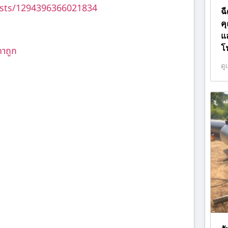
sts/1294396366021834
ฉ
ค
แ
โ
คาถูก
ดู