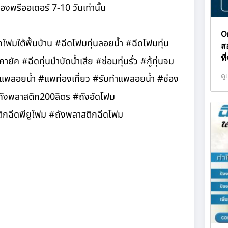
องพรีออเดอร์ 7-10 วันเท่านั้น
O
ีดโฟมใต้พื้นบ้าน #ฉีดโฟมทุ่นลอยน้ำ #ฉีดโฟมทุ่น
ส
ที
ค #ฉีดทุ่นบำบัดน้ำเสีย #ซ่อมทุ่นรั่ว #กู้ทุ่นจม
ดู
 #แพลอยน้ำ #แพท่องเที่ยว #รับทำแพลอยน้ำ #ช่อง
#ถังพลาสติก200ลิตร #ถังอัดโฟม
ฉีดพียูโฟม #ถังพลาสติกฉีดโฟม