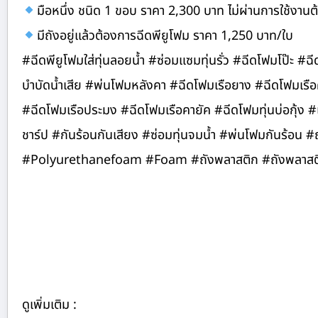
มือหนึ่ง ชนิด 1 ขอบ ราคา 2,300 บาท ไม่ผ่านการใช้งานต้
มีถังอยู่แล้วต้องการฉีดพียูโฟม ราคา 1,250 บาท/ใบ
#ฉีดพียูโฟมใส่ทุ่นลอยน้ำ #ซ่อมแซมทุ่นรั่ว #ฉีดโฟมโป๊ะ #ฉ
บำบัดน้ำเสีย #พ่นโฟมหลังคา #ฉีดโฟมเรือยาง #ฉีดโฟมเรือคายั
#ฉีดโฟมเรือประมง #ฉีดโฟมเรือคายัค #ฉีดโฟมทุ่นบ่อกุ้ง
ชาร์ป #กันร้อนกันเสียง #ซ่อมทุ่นจมน้ำ #พ่นโฟมกันร้อน 
#Polyurethanefoam #Foam #ถังพลาสติก #ถังพลาสติก
ดูเพิ่มเติม :