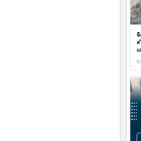
ฉี
ส
แ
ดู