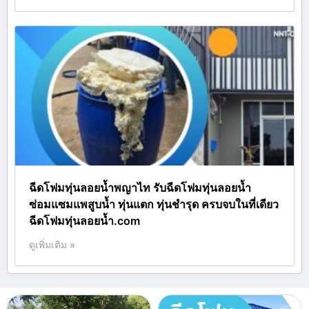
ฉีดโฟมทุ่นลอยน้ำพญาไท รับฉีดโฟมทุ่นลอยน้ำ
ซ่อมแซมแพสูบน้ำ ทุ่นแตก ทุ่นชำรุด ครบจบในที่เดียว
ฉีดโฟมทุ่นลอยน้ำ.com
ดูเพิ่มเติม »