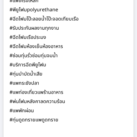
#แพโครงเหล็ก
#พียูโฟมpolyurethane
#ฉีดโฟมโป๊ะลอยน้ำโป๊ะจอดเทียบเรือ
#รับประกันผลงานทุกงาน
#ฉีดโฟมเรือประมง
#ฉีดโฟมห้องเย็นห้องอาหาร
#ซ่อมทุ่นรั่วซ่อมทุ่นจมน้ำ
#บริการฉีดพียูโฟม
#ทุ่นบำบัดน้ำเสีย
#แพกระชังปลา
#แพท่องเที่ยวแพร้านอาหาร
#พ่นโฟมหลังคาลดความร้อน
#แพพักผ่อน
#ทุ่นดูดทรายแพดูดทราย