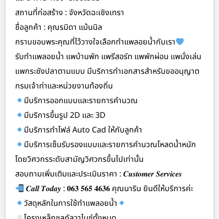
สถานที่ก่อสร้าง : จังหวัดฉะเชิงเทรา
ชื่อลูกค้า : คุณรมิดา แม้นนิล
กราบขอบพระคุณที่ไว้วางใจเลือกทำแพลอยน้ำกับเรา
รับทำแพลอยน้ำ แพบ้านพัก แพรีสอร์ท แพพักผ่อน แพนั่งเล่น
แพกระชังปลาตามแบบ มีบริการทำเอกสารสำหรับขออนุญาต
กรมเจ้าท่าและหน่วยงานท้องถิ่น
มีบริการออกแบบและรายการคำนวณ
มีบริการขึ้นรูป 2D และ 3D
มีบริการทำไฟล์ Auto Cad ให้กับลูกค้า
มีบริการเซ็นรับรองแบบและรายการคำนวณโหลดน้ำหนัก
โดยวิศวกรระดับสามัญวิศวกรขึ้นไปเท่านั้น
สอบถามเพิ่มเติมและประเมินราคา : 𝑪𝒖𝒔𝒕𝒐𝒎𝒆𝒓 𝑺𝒆𝒓𝒗𝒊𝒄𝒆𝒔
𝑪𝒂𝒍𝒍 𝑻𝒐𝒅𝒂𝒚 : 𝟎𝟔𝟑 𝟓𝟔𝟓 𝟒𝟔𝟑𝟔 คุณนาริน ยินดีให้บริการค่ะ
วัสดุหลักในการใช้ทำแพลอยน้ำ
โครงเหล็กชุลกัลวาไนซ์ทั้งหมด