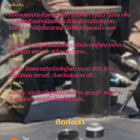
ดูเพิ่มเติม
รับซ่อมแซมทุ่นรั่วหนองจอก แก้ปัญหาทุ่นรั่ว ทุ่นจม เพิ่ม
แรงลอยตัวอย่างมืออาชีพ ด้วยบริการฉีดพียูโฟม
โดยตรงจากผู้เชี่ยวชาญ ฉีดโฟมทุ่นลอยน้ำ.com
ดูเพิ่มเติม
Order : ฉีดพียูโฟมใส่ถังพลาสติกฉีดพียูโฟม ขนาด
200 ลิตร สถานที่ : #จังหวัดจันทบ…
ดูเพิ่มเติม
จัดส่ง : ถังพลาสติกฉีดพียูโฟม ขนาด 200 ลิตร
ชนิด2ขอบ สถานที่ : จังหวัดสงขลา บริ…
ดูเพิ่มเติม
ผลงาน : งานฉีดพียูโฟมใต้พื้นบ้าน สถานที่ : หน้างาน
อำเภอลาดหลุมแก้ว จังหวัดปทุมธ…
ดูเพิ่มเติม
ติดต่อเรา
โทร