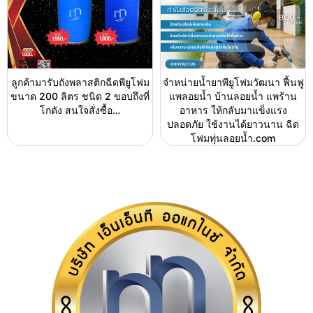
ลูกค้ามารับถังพลาสติกฉีดพียูโฟม
จำหน่ายน้ำยาพียูโฟมวัฒนา ฟื้นฟู
ขนาด 200 ลิตร ชนิด 2 ขอบถึงที่
แพลอยน้ำ บ้านลอยน้ำ แพร้าน
โกดัง สนใจสั่งซื้อ…
อาหาร ให้กลับมาแข็งแรง
ปลอดภัย ใช้งานได้ยาวนาน ฉีด
โฟมทุ่นลอยน้ำ.com