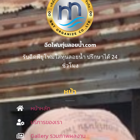
ฉีดโฟมทุ่นลอยน้ำ.com
รับฉีดพียูโฟมใส่ทุ่นลอยน้ำ ปรึกษาได้ 24
ชั่วโมง
หน้า
หน้าหลัก
บริการของเรา
Gallery รวมภาพผลงาน