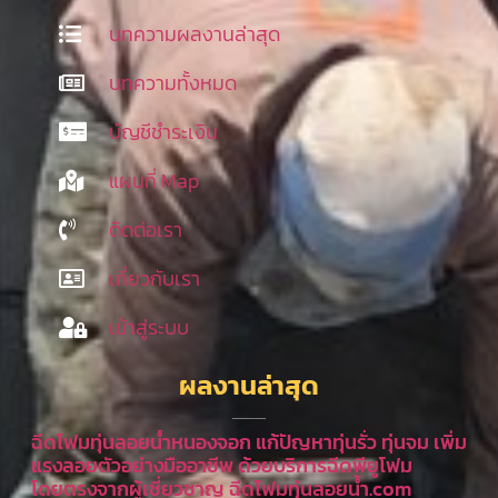
บทความผลงานล่าสุด
บทความทั้งหมด
บัญชีชำระเงิน
แผนที่ Map
ติดต่อเรา
เกี่ยวกับเรา
เข้าสู่ระบบ
ผลงานล่าสุด
ฉีดโฟมทุ่นลอยน้ำหนองจอก แก้ปัญหาทุ่นรั่ว ทุ่นจม เพิ่ม
แรงลอยตัวอย่างมืออาชีพ ด้วยบริการฉีดพียูโฟม
โดยตรงจากผู้เชี่ยวชาญ ฉีดโฟมทุ่นลอยน้ำ.com