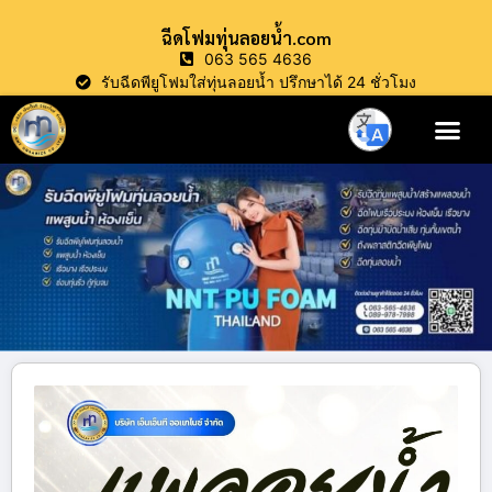
ฉีดโฟมทุ่นลอยน้ำ.com
063 565 4636
รับฉีดพียูโฟมใส่ทุ่นลอยน้ำ ปรึกษาได้ 24 ชั่วโมง