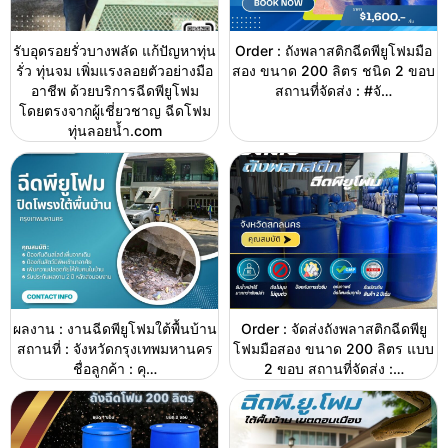
รับอุดรอยรั่วบางพลัด แก้ปัญหาทุ่น
Order : ถังพลาสติกฉีดพียูโฟมมือ
รั่ว ทุ่นจม เพิ่มแรงลอยตัวอย่างมือ
สอง ขนาด 200 ลิตร ชนิด 2 ขอบ
อาชีพ ด้วยบริการฉีดพียูโฟม
สถานที่จัดส่ง : #จั…
โดยตรงจากผู้เชี่ยวชาญ ฉีดโฟม
ทุ่นลอยน้ำ.com
ผลงาน : งานฉีดพียูโฟมใต้พื้นบ้าน
Order : จัดส่งถังพลาสติกฉีดพียู
สถานที่ : จังหวัดกรุงเทพมหานคร
โฟมมือสอง ขนาด 200 ลิตร แบบ
ชื่อลูกค้า : คุ…
2 ขอบ สถานที่จัดส่ง :…