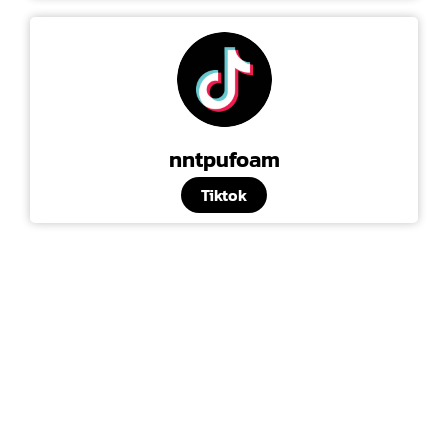
nntpufoam
Tiktok