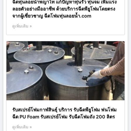
ฉีดทุ่นลอยน้ำพญาไท แก้ปัญหาทุ่นรั่ว ทุ่นจม เพิ่มแรง
ลอยตัวอย่างมืออาชีพ ด้วยบริการฉีดพียูโฟมโดยตรง
จากผู้เชี่ยวชาญ ฉีดโฟมทุ่นลอยน้ำ.com
ดูเพิ่มเติม »
รับสเปรย์โฟมกาฬสินธุ์ บริการ รับฉีดพียูโฟม พ่นโฟม
ฉีด PU Foam รับสเปรย์โฟม รับฉีดโฟมถัง 200 ลิตร
ดูเพิ่มเติม »