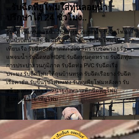
..รับฉีดพียูโฟมใส่ทุ่นลอยน้ำ
ปรึกษาได้ 24 ชั่วโมง..
รับฉีดโฟมทุ่นลอยน้ำ รับฉีดทุ่นกั้นเขตน้ำ รับฉีดโฟม
ทุ่นบำบัดน้ำเสีย รับฉีดโฟมถังเหล็ก รับฉีดโฟมโป๊ะ
เทียบเรือ รับฉีดถังพลาสติก 200 ลิตร รับซ่อมรอยรั่ว
แพจมน้ำ รับฉีดท่อ HDPE รับฉีดทุ่นดูดทราย รับฉีดทุ่น
การประปาส่วนภูมิภาค รับฉีดท่อ PVC รับฉีดเรือ
ประมง รับฉีดโฟมใต้ถุนบ้านทรุด รับฉีดเรือยาง รับฉีด
เรือคายัค รับขึ้นรูปโฟมแท่ง รับพ่นพียูโฟมหลังคา รับ
สร้างแพลอยน้ำ จำหน่ายถังพลาสติกฉีดพียูโฟม
จำหน่ายน้ำยาพียูโฟม