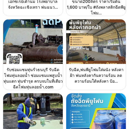
เอกซเรย์เต้านม โรงพยาบาล
ขนาด200ลิตร ราคาเริ่มต้น
จังหวัดฉะเชิงเทรา พ่นฉนว…
1,600 บาท/ใบ #ถังพลาสติกฉีดพียู
โฟม…
รับซ่อมแซมทุ่นรั่วธนบุรี รับฉีด
รับฉีด,พ่นพียูโฟมใส่ผนัง หลังคา
โฟมทุ่นลอยน้ำ ซ่อมแซมแพสูบน้ำ
ฝ้า พ่นหลังคากันความร้อน ลด
ทุ่นแตก ทุ่นชำรุด ครบจบในที่เดียว
ความร้อนใต้หลังคา ป้อ…
ฉีดโฟมทุ่นลอยน้ำ.com