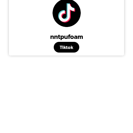
nntpufoam
Tiktok