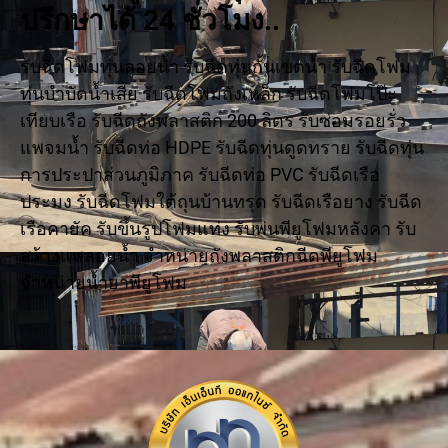
ปรึกษาได้ 24 ชั่วโมง..
รับฉีดโฟมทุ่นลอยน้ำ รับฉีดทุ่นกั้นเขตน้ำ รับฉีดโฟม
ทุ่นบำบัดน้ำเสีย รับฉีดโฟมถังเหล็ก รับฉีดโฟมโป๊ะ
เทียบเรือ รับฉีดถังพลาสติก 200 ลิตร รับซ่อมรอยรั่ว
แพจมน้ำ รับฉีดท่อ HDPE รับฉีดทุ่นดูดทราย รับฉีดทุ่น
การประปาส่วนภูมิภาค รับฉีดท่อ PVC รับฉีดเรือ
ประมง รับฉีดโฟมใต้ถุนบ้านทรุด รับฉีดเรือยาง รับฉีด
เรือคายัค รับขึ้นรูปโฟมแท่ง รับพ่นพียูโฟมหลังคา รับ
สร้างแพลอยน้ำ จำหน่ายถังพลาสติกฉีดพียูโฟม
จำหน่ายน้ำยาพียูโฟม