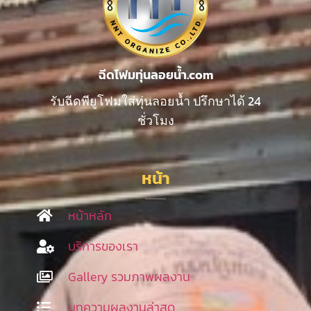
ฉีดโฟมทุ่นลอยน้ำ.com
รับฉีดพียูโฟมใส่ทุ่นลอยน้ำ ปรึกษาได้ 24
ชั่วโมง
หน้า
หน้าหลัก
บริการของเรา
Gallery รวมภาพผลงาน
บทความผลงานล่าสุด