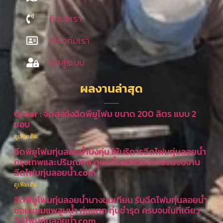
ติดต่อเรา
เกี่ยวกับเรา
เข้าสู่ระบบ
ผลงานล่าสุด
Order : จัดส่งถังฉีดพียูโฟม ขนาด 200 ลิตร แบบ 2
ขอบ
ดูเพิ่มเติม
ฉีดพียูโฟมทุ่นลอยน้ำบึงกุ่ม ให้บริการฉีดโฟมทุ่นลอยน้ำ
กรุงเทพและปริมณฑล ดูแลตั้งแต่ตรวจงานจนจบงาน
ฉีดโฟมทุ่นลอยน้ำ.com
ดูเพิ่มเติม
ฉีดพียูโฟมทุ่นลอยน้ำบางขุนเทียน รับฉีดโฟมทุ่นลอยน้ำ
ซ่อมแซมแพสูบน้ำ ทุ่นแตก ทุ่นชำรุด ครบจบในที่เดียว
ฉีดโฟมทุ่นลอยน้ำ.com