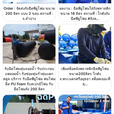
Order : จัดส่งถังฉีดพียูโฟม ขนาด
ผลงาน : ฉีดพียูโฟมใส่ถังพลาสติก
200 ลิตร แบบ 2 ขอบ สถานที่ :
ขนาด 18 ลิตร สถานที่ : โกดังถัง
จ.ลำปาง
ฉีดพียูโฟม #จังห…
รับฉีดโฟมทุ่นลอยน้ำ รับประกอบ
เพิ่มสต็อคถังพลาสติกฉีดพียูโฟม
แพลอยน้ำ รับซ่อมทุ่นรั่วทุ่นแตก
ขนาด200ลิตร โกดัง
สตูล บริการ รับฉีดพียูโฟม พ่นโฟม
จ.พระนครศรีอยุธยา สต็อคเยอะที่
ฉีด PU Foam รับสเปรย์โฟม รับ
สุ…
ฉีดโฟมถัง 200 ลิตร