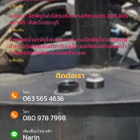
ดูเพิ่มเติม
ผลงาน : ฉีดพียูโฟมใส่ทุ่นถังพลาสติก ขนาด 200 ลิตร
สถานที่ : จังหวัดสระบุรี
ดูเพิ่มเติม
จำหน่ายน้ำยาพียูโฟมพระนคร งานฉีดพียูโฟมคุณภาพ
สำหรับทุ่นถังพลาสติก ทุ่นเหล็ก และโครงสร้างลอยน้ำ
ทุกประเภท ฉีดโฟมทุ่นลอยน้ำ.com
ดูเพิ่มเติม
ติดต่อเรา
โทร
063 565 4636
โทร
080 978 7998
เพิ่มเพื่อนไลน์ คลิก
Narin