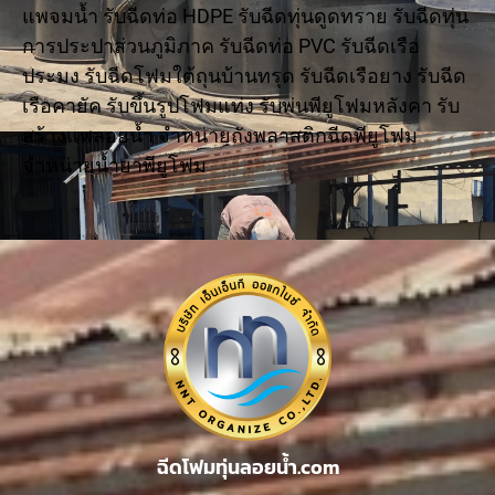
แพจมน้ำ รับฉีดท่อ HDPE รับฉีดทุ่นดูดทราย รับฉีดทุ่น
การประปาส่วนภูมิภาค รับฉีดท่อ PVC รับฉีดเรือ
ประมง รับฉีดโฟมใต้ถุนบ้านทรุด รับฉีดเรือยาง รับฉีด
เรือคายัค รับขึ้นรูปโฟมแท่ง รับพ่นพียูโฟมหลังคา รับ
สร้างแพลอยน้ำ จำหน่ายถังพลาสติกฉีดพียูโฟม
จำหน่ายน้ำยาพียูโฟม
ฉีดโฟมทุ่นลอยน้ำ.com