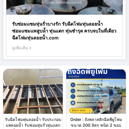
รับซ่อมแซมทุ่นรั่วบางรัก รับฉีดโฟมทุ่นลอยน้ำ
ซ่อมแซมแพสูบน้ำ ทุ่นแตก ทุ่นชำรุด ครบจบในที่เดียว
ฉีดโฟมทุ่นลอยน้ำ.com
ดูเพิ่มเติม »
รับฉีดโฟมทุ่นลอยน้ำ รับประกอบ
Order : ถังพลาสติกฉีดพียูโฟม
แพลอยน้ำ รับซ่อมทุ่นรั่วทุ่นแตก
ขนาด 200 ลิตร ชนิด 2 ขอบ