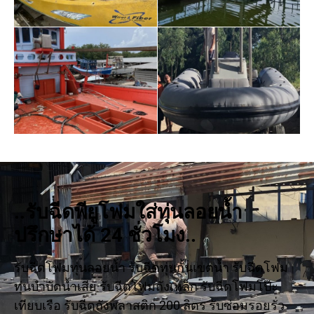
..รับฉีดพียูโฟมใส่ทุ่นลอยน้ำ
ปรึกษาได้ 24 ชั่วโมง..
รับฉีดโฟมทุ่นลอยน้ำ รับฉีดทุ่นกั้นเขตน้ำ รับฉีดโฟม
ทุ่นบำบัดน้ำเสีย รับฉีดโฟมถังเหล็ก รับฉีดโฟมโป๊ะ
เทียบเรือ รับฉีดถังพลาสติก 200 ลิตร รับซ่อมรอยรั่ว