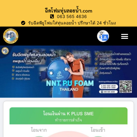
ฉีดโฟมทุ่นลอยน้ำ.com
063 565 4636
รับฉีดพียูโฟมใส่ทุ่นลอยน้ำ ปรึกษาได้ 24 ชั่วโมง