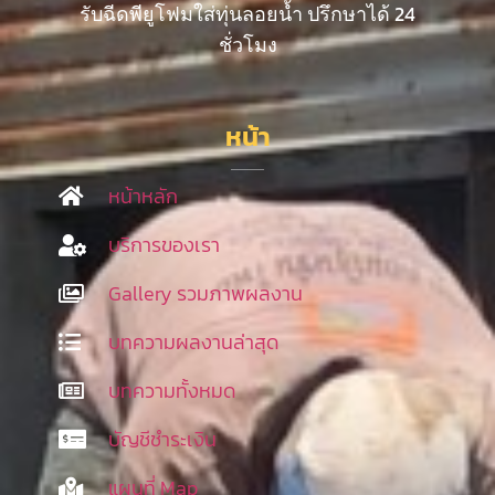
รับฉีดพียูโฟมใส่ทุ่นลอยน้ำ ปรึกษาได้ 24
ชั่วโมง
หน้า
หน้าหลัก
บริการของเรา
Gallery รวมภาพผลงาน
บทความผลงานล่าสุด
บทความทั้งหมด
บัญชีชำระเงิน
แผนที่ Map