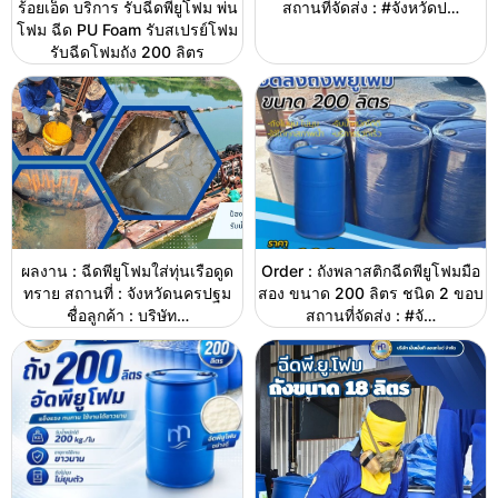
ร้อยเอ็ด บริการ รับฉีดพียูโฟม พ่น
สถานที่จัดส่ง : #จังหวัดป…
โฟม ฉีด PU Foam รับสเปรย์โฟม
รับฉีดโฟมถัง 200 ลิตร
ผลงาน : ฉีดพียูโฟมใส่ทุ่นเรือดูด
Order : ถังพลาสติกฉีดพียูโฟมมือ
ทราย สถานที่ : จังหวัดนครปฐม
สอง ขนาด 200 ลิตร ชนิด 2 ขอบ
ชื่อลูกค้า : บริษัท…
สถานที่จัดส่ง : #จั…