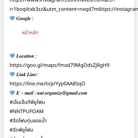
i=1boqiitxb3sz&utm_content=nxqd7m6ttps://instagr
𝑮𝒐𝒐𝒈𝒍𝒆 :
หน้าหลัก
𝑳𝒐𝒄𝒂𝒕𝒊𝒐𝒏 :
https://goo.gl/maps/fmxd79MgDdsZjRgH9
𝑳𝒊𝒏𝒌 𝑳𝒊𝒏𝒆:
https://line.me/ti/p/Yyp0AA85qO
𝑬 – 𝒎𝒂𝒊𝒍 : 𝒏𝒏𝒕.𝒐𝒓𝒈𝒂𝒏𝒊𝒛𝒆@𝒈𝒎𝒂𝒊𝒍.𝒄𝒐𝒎
#เอ็นเอ็นทีพียูโฟม
#NNTPUFOAM
#ฉีดโฟมทุ่นลอยน้ำ
#ฉีดพียูโฟม