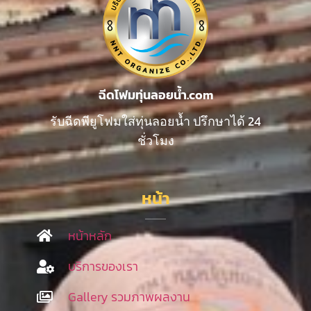
ฉีดโฟมทุ่นลอยน้ำ.com
รับฉีดพียูโฟมใส่ทุ่นลอยน้ำ ปรึกษาได้ 24
ชั่วโมง
หน้า
หน้าหลัก
บริการของเรา
Gallery รวมภาพผลงาน