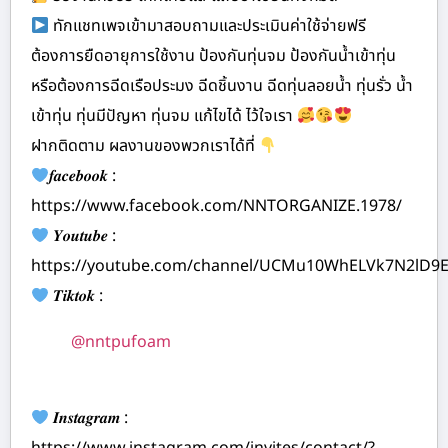
ทักแชทเพจเข้ามาสอบถามและประเมินค่าใช้จ่ายฟรี
ต้องการยืดอายุการใช้งาน ป้องกันทุ่นจม ป้องกันน้ำเข้าทุ่น
หรือต้องการฉีดเรือประมง ฉีดชิ้นงาน ฉีดทุ่นลอยน้ำ ทุ่นรั่ว น้ำ
เข้าทุ่น ทุ่นมีปัญหา ทุ่นจม แก้ไขได้ ไว้ใจเรา
ฝากติดตาม ผลงานของพวกเราได้ที่
𝒇𝒂𝒄𝒆𝒃𝒐𝒐𝒌 :
https://www.facebook.com/NNTORGANIZE.1978/
𝒀𝒐𝒖𝒕𝒖𝒃𝒆 :
https://youtube.com/channel/UCMu10WhELVk7N2lD9
𝑻𝒊𝒌𝒕𝒐𝒌 :
@nntpufoam
𝑰𝒏𝒔𝒕𝒂𝒈𝒓𝒂𝒎 :
https://www.instagram.com/invites/contact/?