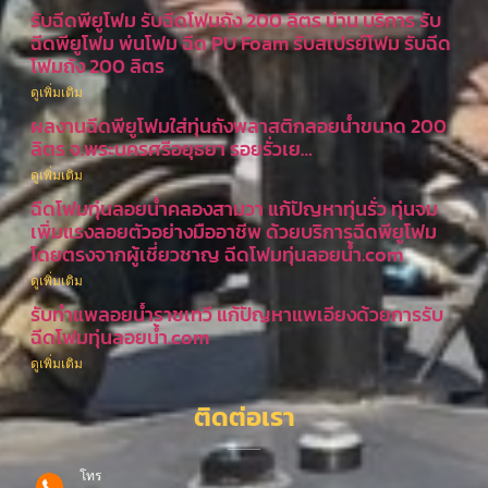
รับฉีดพียูโฟม รับฉีดโฟมถัง 200 ลิตร น่าน บริการ รับ
ฉีดพียูโฟม พ่นโฟม ฉีด PU Foam รับสเปรย์โฟม รับฉีด
โฟมถัง 200 ลิตร
ดูเพิ่มเติม
ผลงานฉีดพียูโฟมใส่ทุ่นถังพลาสติกลอยน้ำขนาด 200
ลิตร จ.พระนครศรีอยุธยา รอยรั่วเย…
ดูเพิ่มเติม
ฉีดโฟมทุ่นลอยน้ำคลองสามวา แก้ปัญหาทุ่นรั่ว ทุ่นจม
เพิ่มแรงลอยตัวอย่างมืออาชีพ ด้วยบริการฉีดพียูโฟม
โดยตรงจากผู้เชี่ยวชาญ ฉีดโฟมทุ่นลอยน้ำ.com
ดูเพิ่มเติม
รับทำแพลอยน้ำราชเทวี แก้ปัญหาแพเอียงด้วยการรับ
ฉีดโฟมทุ่นลอยน้ำ.com
ดูเพิ่มเติม
ติดต่อเรา
โทร