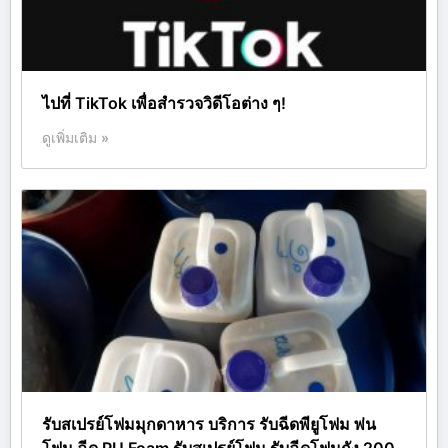
ไปที่ TikTok เพื่อสำรวจวิดีโอต่าง ๆ!
ดูเพิ่มเติม »
รับสเปรย์โฟมมุกดาหาร บริการ รับฉีดพียูโฟม พ่น
โฟม ฉีด PU Foam รับสเปรย์โฟม รับฉีดโฟมถัง 200