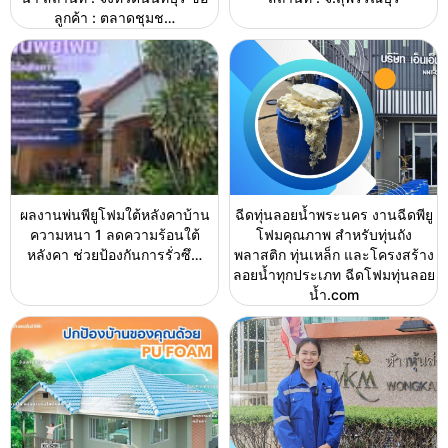
ลูกค้า : ตลาดชุมช…
ผลงานพ่นพียูโฟมใต้หลังคาบ้าน
ฉีดทุ่นลอยน้ำพระนคร งานฉีดพียู
ความหนา 1 ลดความร้อนใต้
โฟมคุณภาพ สำหรับทุ่นถัง
หลังคา ช่วยป้องกันการรั่วซึ…
พลาสติก ทุ่นเหล็ก และโครงสร้าง
ลอยน้ำทุกประเภท ฉีดโฟมทุ่นลอย
น้ำ.com