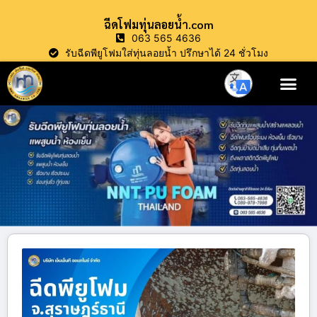
ฉีดโฟมทุ่นลอยน้ำ.com
063 565 4636
รับฉีดพียูโฟมใส่ทุ่นลอยน้ำ ปรึกษาได้ 24 ชั่วโมง