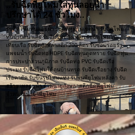
..รับฉีดพียูโฟมใส่ทุ่นลอยน้ำ
ปรึกษาได้ 24 ชั่วโมง..
รับฉีดโฟมทุ่นลอยน้ำ รับฉีดทุ่นกั้นเขตน้ำ รับฉีดโฟม
ทุ่นบำบัดน้ำเสีย รับฉีดโฟมถังเหล็ก รับฉีดโฟมโป๊ะ
เทียบเรือ รับฉีดถังพลาสติก 200 ลิตร รับซ่อมรอยรั่ว
แพจมน้ำ รับฉีดท่อ HDPE รับฉีดทุ่นดูดทราย รับฉีดทุ่น
การประปาส่วนภูมิภาค รับฉีดท่อ PVC รับฉีดเรือ
ประมง รับฉีดโฟมใต้ถุนบ้านทรุด รับฉีดเรือยาง รับฉีด
เรือคายัค รับขึ้นรูปโฟมแท่ง รับพ่นพียูโฟมหลังคา รับ
สร้างแพลอยน้ำ จำหน่ายถังพลาสติกฉีดพียูโฟม
จำหน่ายน้ำยาพียูโฟม