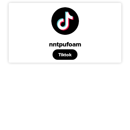
nntpufoam
Tiktok