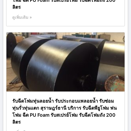
ลิตร
ดูเพิ่มเติม »
รับฉีดโฟมทุ่นลอยน้ำ รับประกอบแพลอยน้ำ รับซ่อม
ทุ่นรั่วทุ่นแตก สุราษฎร์ธานี บริการ รับฉีดพียูโฟม พ่น
โฟม ฉีด PU Foam รับสเปรย์โฟม รับฉีดโฟมถัง 200
ลิตร