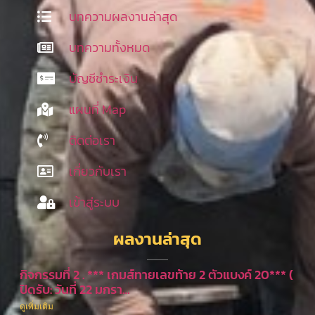
บทความผลงานล่าสุด
บทความทั้งหมด
บัญชีชำระเงิน
แผนที่ Map
ติดต่อเรา
เกี่ยวกับเรา
เข้าสู่ระบบ
ผลงานล่าสุด
กิจกรรมที่ 2 . *** เกมส์ทายเลขท้าย 2 ตัวแบงค์ 20*** (
ปิดรับ: วันที่ 22 มกรา…
ดูเพิ่มเติม