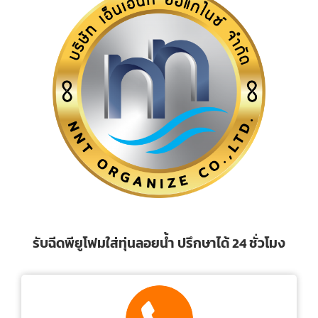
รับฉีดพียูโฟมใส่ทุ่นลอยน้ำ ปรึกษาได้ 24 ชั่วโมง