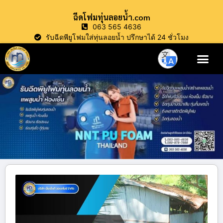
ฉีดโฟมทุ่นลอยน้ำ.com
063 565 4636
รับฉีดพียูโฟมใส่ทุ่นลอยน้ำ ปรึกษาได้ 24 ชั่วโมง