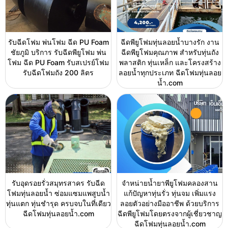
รับฉีดโฟม พ่นโฟม ฉีด PU Foam
ฉีดพียูโฟมทุ่นลอยน้ำบางรัก งาน
ชัยภูมิ บริการ รับฉีดพียูโฟม พ่น
ฉีดพียูโฟมคุณภาพ สำหรับทุ่นถัง
โฟม ฉีด PU Foam รับสเปรย์โฟม
พลาสติก ทุ่นเหล็ก และโครงสร้าง
รับฉีดโฟมถัง 200 ลิตร
ลอยน้ำทุกประเภท ฉีดโฟมทุ่นลอย
น้ำ.com
รับอุดรอยรั่วสมุทรสาคร รับฉีด
จำหน่ายน้ำยาพียูโฟมคลองสาน
โฟมทุ่นลอยน้ำ ซ่อมแซมแพสูบน้ำ
แก้ปัญหาทุ่นรั่ว ทุ่นจม เพิ่มแรง
ทุ่นแตก ทุ่นชำรุด ครบจบในที่เดียว
ลอยตัวอย่างมืออาชีพ ด้วยบริการ
ฉีดโฟมทุ่นลอยน้ำ.com
ฉีดพียูโฟมโดยตรงจากผู้เชี่ยวชาญ
ฉีดโฟมทุ่นลอยน้ำ.com