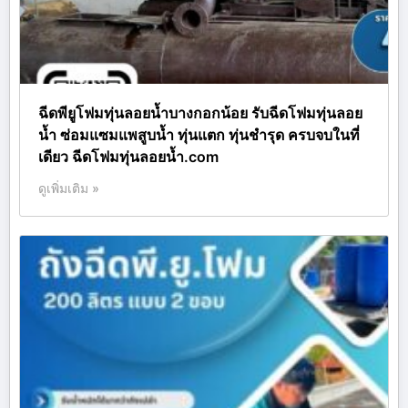
ฉีดพียูโฟมทุ่นลอยน้ำบางกอกน้อย รับฉีดโฟมทุ่นลอย
น้ำ ซ่อมแซมแพสูบน้ำ ทุ่นแตก ทุ่นชำรุด ครบจบในที่
เดียว ฉีดโฟมทุ่นลอยน้ำ.com
ดูเพิ่มเติม »