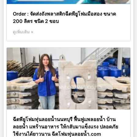
Order : จัดส่งถังพลาสติกฉีดพียูโฟมมือสอง ขนาด
200 ลิตร ชนิด 2 ขอบ
ดูเพิ่มเติม »
ฉีดพียูโฟมทุ่นลอยน้ำนนทบุรี ฟื้นฟูแพลอยน้ำ บ้าน
ลอยน้ำ แพร้านอาหาร ให้กลับมาแข็งแรง ปลอดภัย
ใช้งานได้ยาวนาน ฉีดโฟมทุ่นลอยน้ำ.com