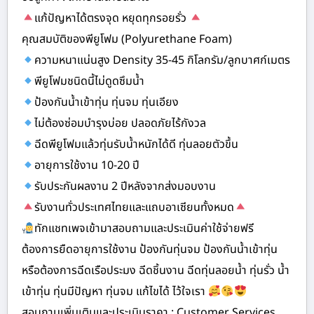
แก้ปัญหาได้ตรงจุด หยุดทุกรอยรั่ว
คุณสมบัติของพียูโฟม (Polyurethane Foam)
ความหนาแน่นสูง Density 35-45 กิโลกรัม/ลูกบาศก์เมตร
พียูโฟมชนิดนี้ไม่ดูดซึมน้ำ
ป้องกันน้ำเข้าทุ่น ทุ่นจม ทุ่นเอียง
ไม่ต้องซ่อมบำรุงบ่อย ปลอดภัยไร้กังวล
ฉีดพียูโฟมแล้วทุ่นรับน้ำหนักได้ดี ทุ่นลอยตัวขึ้น
อายุการใช้งาน 10-20 ปี
รับประกันผลงาน 2 ปีหลังจากส่งมอบงาน
รับงานทั่วประเทศไทยและแถบอาเซียนทั้งหมด
ทักแชทเพจเข้ามาสอบถามและประเมินค่าใช้จ่ายฟรี
ต้องการยืดอายุการใช้งาน ป้องกันทุ่นจม ป้องกันน้ำเข้าทุ่น
หรือต้องการฉีดเรือประมง ฉีดชิ้นงาน ฉีดทุ่นลอยน้ำ ทุ่นรั่ว น้ำ
เข้าทุ่น ทุ่นมีปัญหา ทุ่นจม แก้ไขได้ ไว้ใจเรา
สอบถามเพิ่มเติมและประเมินราคา : Customer Services