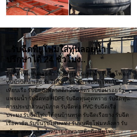
..รับฉีดพียูโฟมใส่ทุ่นลอยน้ำ
ปรึกษาได้ 24 ชั่วโมง..
รับฉีดโฟมทุ่นลอยน้ำ รับฉีดทุ่นกั้นเขตน้ำ รับฉีดโฟม
ทุ่นบำบัดน้ำเสีย รับฉีดโฟมถังเหล็ก รับฉีดโฟมโป๊ะ
เทียบเรือ รับฉีดถังพลาสติก 200 ลิตร รับซ่อมรอยรั่ว
แพจมน้ำ รับฉีดท่อ HDPE รับฉีดทุ่นดูดทราย รับฉีดทุ่น
การประปาส่วนภูมิภาค รับฉีดท่อ PVC รับฉีดเรือ
ประมง รับฉีดโฟมใต้ถุนบ้านทรุด รับฉีดเรือยาง รับฉีด
เรือคายัค รับขึ้นรูปโฟมแท่ง รับพ่นพียูโฟมหลังคา รับ
สร้างแพลอยน้ำ จำหน่ายถังพลาสติกฉีดพียูโฟม