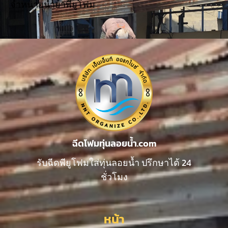
จำหน่ายน้ำยาพียูโฟม
ฉีดโฟมทุ่นลอยน้ำ.com
รับฉีดพียูโฟมใส่ทุ่นลอยน้ำ ปรึกษาได้ 24
ชั่วโมง
หน้า