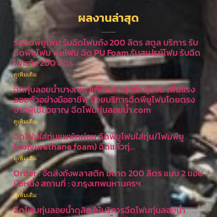
ผลงานล่าสุด
รับฉีดพียูโฟม รับฉีดโฟมถัง 200 ลิตร สตูล บริการ รับ
ฉีดพียูโฟม พ่นโฟม ฉีด PU Foam รับสเปรย์โฟม รับฉีด
โฟมถัง 200 ลิตร
ดูเพิ่มเติม
ฉีดทุ่นลอยน้ำบางเขน แก้ปัญหาทุ่นรั่ว ทุ่นจม เพิ่มแรง
ลอยตัวอย่างมืออาชีพ ด้วยบริการฉีดพียูโฟมโดยตรง
จากผู้เชี่ยวชาญ ฉีดโฟมทุ่นลอยน้ำ.com
ดูเพิ่มเติม
ฉีดโฟมใส่ทุ่นแพพักผ่อน ฉีดพียูโฟมใส่ทุ่น/โฟมพียู
(polyurethane foam) ฉีดแล้วทุ่…
ดูเพิ่มเติม
Order : จัดส่งถังพลาสติก ขนาด 200 ลิตร แบบ 2 ขอบ
มือหนึ่ง สถานที่ : จ.กรุงเทพมหานครฯ
ดูเพิ่มเติม
ฉีดโฟมทุ่นลอยน้ำดุสิต ให้บริการฉีดโฟมทุ่นลอยน้ำ