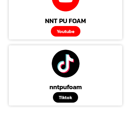
NNT PU FOAM
Youtube
nntpufoam
Tiktok