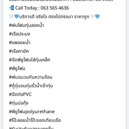
Call Today : 063 565 4636
บริการดี จริงใจ ตรงไปตรงมา ราคาถูก
#พ่นโฟมทุ่นลอยน้ำ
#เรือประมง
#แพลอยน้ำ
#เรือคายัค
#ฉีดพียูโฟมใส่ทุ่นเหล็ก
#พียูโฟม
#พ่นฉนวนกันความร้อน
#กู้ทุ่นจมทุ่นรั่วน้ำเข้าทุ่น
#ฉีดท่อPVC
#ทุ่นบ่อกุ้ง
#พียูโฟมpolyurethane
#โป๊ะลอยน้ำโป๊ะจอดเทียบเรือ