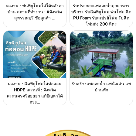
ผลงาน : พ่นพียูโฟมใส่ใต้หลังคา
รับประกอบแพลอยน้ำมุกดาหาร
บ้าน สถานที่ทำงาน : #จังหวัด
บริการ รับฉีดพียูโฟม พ่นโฟม ฉีด
สุพรรณบุรี ชื่อลูกค้า …
PU Foam รับสเปรย์โฟม รับฉีด
โฟมถัง 200 ลิตร
ผลงาน : ฉีดพียูโฟมใส่ท่อลอน
รับสร้างแพลอยน้ำ แพนั่งเล่น แพ
HDPE สถานที่ : จังหวัด
บ้านพัก
พระนครศรีอยุธยา แก้ปัญหาได้
ตรง…