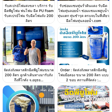
รับสเปรย์โฟมสงขลา บริการ รับ
รับซ่อมแซมทุ่นรั่วดินแดง รับฉีด
ฉีดพียูโฟม พ่นโฟม ฉีด PU Foam
โฟมทุ่นลอยน้ำ ซ่อมแซมแพสูบน้ำ
รับสเปรย์โฟม รับฉีดโฟมถัง 200
ทุ่นแตก ทุ่นชำรุด ครบจบในที่เดียว
ลิตร
ฉีดโฟมทุ่นลอยน้ำ.com
จัดส่งถังพลาสติกฉีดพียูโฟมขนาด
Order : จัดส่งถังพลาสติกฉีดพียู
200 ลิตร ลูกค้าเดินทางมารับถัง
โฟมมือสอง ขนาด 200 ลิตร แบบ
ถึงที่โกดัง จ.อยุธย…
2 ขอบ สถานที่จัดส่ง :…