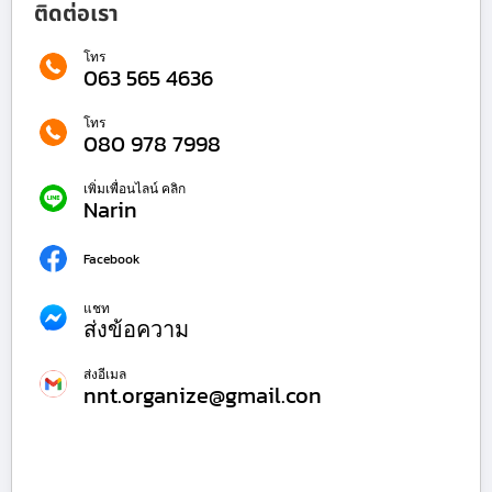
ติดต่อเรา
โทร
063 565 4636
โทร
080 978 7998
เพิ่มเพื่อนไลน์ คลิก
Narin
Facebook
แชท
ส่งข้อความ
ส่งอีเมล
nnt.organize@gmail.con