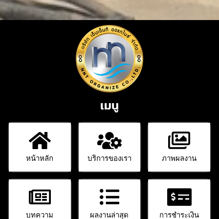
เมนู
หน้าหลัก
บริการของเรา
ภาพผลงาน
บทความ
ผลงานล่าสุด
การชำระเงิน