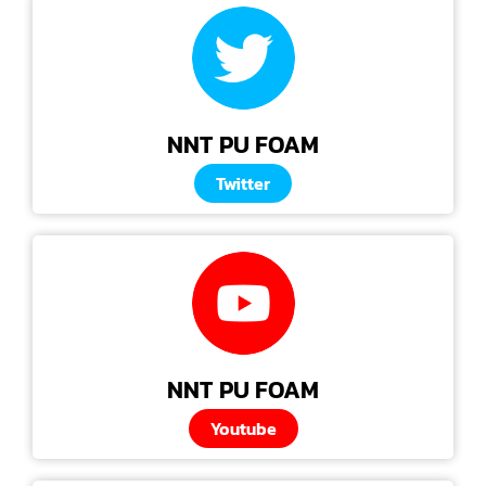
NNT PU FOAM
Twitter
NNT PU FOAM
Youtube