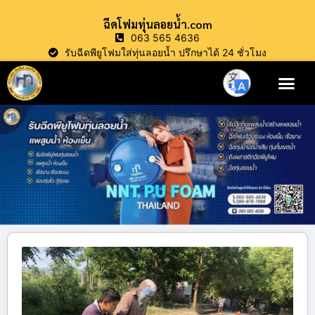
ฉีดโฟมทุ่นลอยน้ำ.com
063 565 4636
รับฉีดพียูโฟมใส่ทุ่นลอยน้ำ ปรึกษาได้ 24 ชั่วโมง