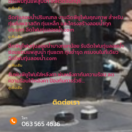
ฉีดโฟมทุ่นแพสูบน้ำ จังหวัดจันทบุรี
ดูเพิ่มเติม
ฉีดทุ่นลอยน้ำปริมณฑล งานฉีดพียูโฟมคุณภาพ สำหรับ
ทุ่นถังพลาสติก ทุ่นเหล็ก และโครงสร้างลอยน้ำทุก
ประเภท ฉีดโฟมทุ่นลอยน้ำ.com
ดูเพิ่มเติม
ฉีดพียูโฟมทุ่นลอยน้ำบางกอกน้อย รับฉีดโฟมทุ่นลอยน้ำ
ซ่อมแซมแพสูบน้ำ ทุ่นแตก ทุ่นชำรุด ครบจบในที่เดียว
ฉีดโฟมทุ่นลอยน้ำ.com
ดูเพิ่มเติม
รับพ่นพียูโฟมใส่หลังคา พ่นหลังคากันความร้อน ลด
ความร้อนใต้หลังคา ป้องกันการรั่วซึ…
ดูเพิ่มเติม
ติดต่อเรา
โทร
063 565 4636