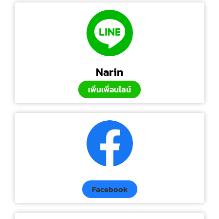
Narin
เพิ่มเพื่อนไลน์
Facebook