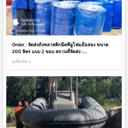
Order : จัดส่งถังพลาสติกฉีดพียูโฟมมือสอง ขนาด
200 ลิตร แบบ 2 ขอบ สถานที่จัดส่ง :…
ดูเพิ่มเติม »