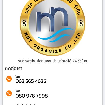
รับฉีดพียูโฟมใส่ทุ่นลอยน้ำ ปรึกษาได้ 24 ชั่วโมง
ติดต่อเรา
โทร
063 565 4636
โทร
080 978 7998