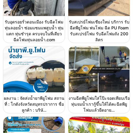
รับอุดรอยรั่วดอนเมือง รับฉีดโฟม
รับสเปรย์โฟมเชียงใหม่ บริการ รับ
ทุ่นลอยน้ำ ซ่อมแซมแพสูบน้ำ ทุ่น
ฉีดพียูโฟม พ่นโฟม ฉีด PU Foam
แตก ทุ่นชำรุด ครบจบในที่เดียว
รับสเปรย์โฟม รับฉีดโฟมถัง 200
ฉีดโฟมทุ่นลอยน้ำ.com
ลิตร
ผลงาน : จัดส่งน้ำยาพียูโฟม สถาน
งานฉีดพียูโฟมใส่โป๊ะจอดเทียบเรือ
ที่ : โกดังจังหวัดสมุทรปราการ ชื่อ
ทุ่นจมน้ำเรากู้ขึ้นให้ได้คะฉีดพียู
ลูกค้า : บริษั…
โฟมแล้วยืดอาย…