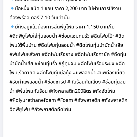
มือหนึ่ง ชนิด 1 ขอบ ราคา 2,200 บาท ไม่ผ่านการใช้งาน
ต้องพรีออเดอร์ 7-10 วันเท่านั้น
มีถังอยู่แล้วต้องการฉีดพียูโฟม ราคา 1,150 บาท/ใบ
#ฉีดพียูโฟมใส่ทุ่นลอยน้ำ #ซ่อมแซมทุ่นรั่ว #ฉีดโฟมโป๊ะ #ฉีด
โฟมใต้พื้นบ้าน #ฉีดโฟมทุ่นลอยน้ำ #ฉีดโฟมทุ่นบำบัดน้ำเสีย
#พ่นโฟมหลังคา #ฉีดโฟมเรือยาง #ฉีดโฟมเรือคายัค #ฉีดทุ่น
บำบัดน้ำเสีย #ซ่อมทุ่นรั่ว #กู้ทุ่นจม #ฉีดโฟมเรือประมง #ฉีด
โฟมเรือคายัค #ฉีดโฟมทุ่นบ่อกุ้ง #แพลอยน้ำ #แพท่องเที่ยว
#รับทำแพลอยน้ำ #ช่องชาร์ป #กันร้อนกันเสียง #ซ่อมทุ่นจม
น้ำ #พ่นโฟมกันร้อน #ถังพลาสติก200ลิตร #ถังอัดโฟม
#Polyurethanefoam #Foam #ถังพลาสติก #ถังพลาสติก
ฉีดพียูโฟม #ถังพลาสติกฉีดโฟม