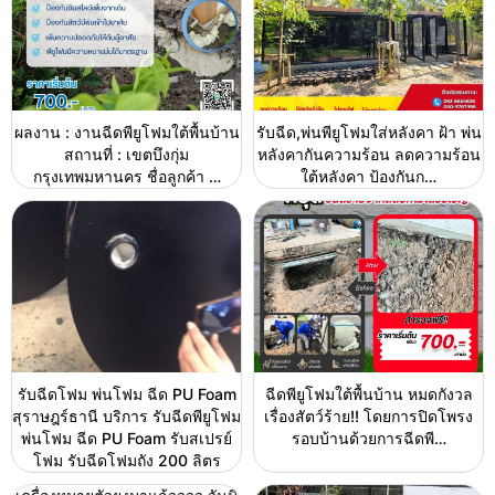
ผลงาน : งานฉีดพียูโฟมใต้พื้นบ้าน
รับฉีด,พ่นพียูโฟมใส่หลังคา ฝ้า พ่น
สถานที่ : เขตบึงกุ่ม
หลังคากันความร้อน ลดความร้อน
กรุงเทพมหานคร ชื่อลูกค้า …
ใต้หลังคา ป้องกันก…
รับฉีดโฟม พ่นโฟม ฉีด PU Foam
ฉีดพียูโฟมใต้พื้นบ้าน หมดกังวล
สุราษฎร์ธานี บริการ รับฉีดพียูโฟม
เรื่องสัตว์ร้าย!! โดยการปิดโพรง
พ่นโฟม ฉีด PU Foam รับสเปรย์
รอบบ้านด้วยการฉีดพี…
โฟม รับฉีดโฟมถัง 200 ลิตร