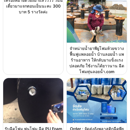
เครื่องหมายตัวยงมาแล้วววว วันนี้
เดี๋ยวมาแจกตอนเย็นนะคะ 300
บาท 5 รางวัลค่ะ
จำหน่ายน้ำยาพียูโฟมห้วยขวาง
ฟื้นฟูแพลอยน้ำ บ้านลอยน้ำ แพ
ร้านอาหาร ให้กลับมาแข็งแรง
ปลอดภัย ใช้งานได้ยาวนาน ฉีด
โฟมทุ่นลอยน้ำ.com
รับฉีดโฟม พ่นโฟม ฉีด PU Foam
Order : จัดส่งถังพลาสติกฉีดพียู