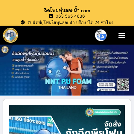
ฉีดโฟมทุ่นลอยน้ำ.com
063 565 4636
รับฉีดพียูโฟมใส่ทุ่นลอยน้ำ ปรึกษาได้ 24 ชั่วโมง