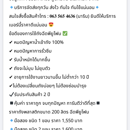
บริการจัดส่งทุกวัน ส่งไว ทันใจ ทันใช้แน่นอน
สนใจสั่งซื้อสินค้าโทร : 𝟎𝟔𝟑 𝟓𝟔𝟓 𝟒𝟔𝟑𝟔 (นาริน) ยินดีให้บริการ
เบอร์นี้ราคาดีแน่นอน
ข้อดีของการใช้ถังฉีดพียูโฟม
✔ หมดปัญหาน้ำเข้าถัง 100%
✔ หมดปัญหาการรั่วซึม
✔ รับน้ำหนักได้มากขึ้น
✔ ถังจะไม่บุบ ไม่ยุบตัว
✔ อายุการใช้งานยาวนานขึ้น ไม่ต่ำกว่า 10 ปี
✔ไม่ต้องเปลี่ยนถังบ่อยๆ ไม่ต้องซ่อมบำรุง
รับประกันสินค้า 2 ปี
คุ้มค่า ราคาถูก จบทุกปัญหา การันตีว่าดีที่สุด
ราคาถังพลาสติกขนาด 200 ลิตร ฉีดพียูโฟม
มือสอง ชนิด 1 ขอบ ราคา 1,550 บาท
มือสอง ชนิด 2 ขอบ ราคา 1,600 บาท