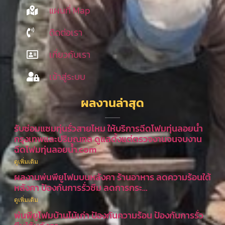
แผนที่ Map
ติดต่อเรา
เกี่ยวกับเรา
เข้าสู่ระบบ
ผลงานล่าสุด
รับซ่อมแซมทุ่นรั่วสายไหม ให้บริการฉีดโฟมทุ่นลอยน้ำ
กรุงเทพและปริมณฑล ดูแลตั้งแต่ตรวจงานจนจบงาน
ฉีดโฟมทุ่นลอยน้ำ.com
ดูเพิ่มเติม
ผลงานพ่นพียูโฟมบนหลังคา ร้านอาหาร ลดความร้อนใต้
หลังคา ป้องกันการรั่วซึม ลดการกระ…
ดูเพิ่มเติม
พ่นพียูโฟมบ้านไม้เก่า ป้องกันความร้อน ป้องกันการรั่ว