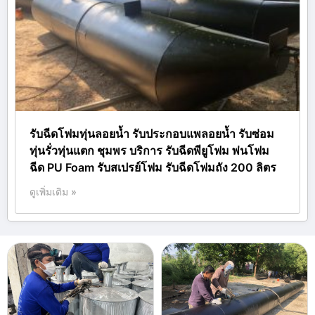
รับฉีดโฟมทุ่นลอยน้ำ รับประกอบแพลอยน้ำ รับซ่อม
ทุ่นรั่วทุ่นแตก ชุมพร บริการ รับฉีดพียูโฟม พ่นโฟม
ฉีด PU Foam รับสเปรย์โฟม รับฉีดโฟมถัง 200 ลิตร
ดูเพิ่มเติม »