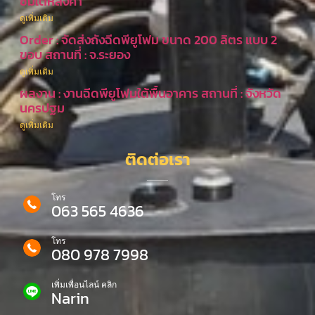
ซึมใต้หลังคา
ดูเพิ่มเติม
Order : จัดส่งถังฉีดพียูโฟม ขนาด 200 ลิตร แบบ 2
ขอบ สถานที่ : จ.ระยอง
ดูเพิ่มเติม
ผลงาน : งานฉีดพียูโฟมใต้พื้นอาคาร สถานที่ : จังหวัด
นครปฐม
ดูเพิ่มเติม
ติดต่อเรา
โทร
063 565 4636
โทร
080 978 7998
เพิ่มเพื่อนไลน์ คลิก
Narin