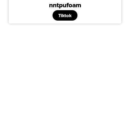
nntpufoam
Tiktok