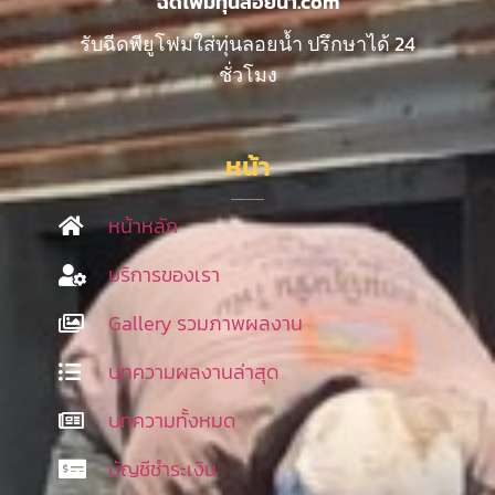
ฉีดโฟมทุ่นลอยน้ำ.com
รับฉีดพียูโฟมใส่ทุ่นลอยน้ำ ปรึกษาได้ 24
ชั่วโมง
หน้า
หน้าหลัก
บริการของเรา
Gallery รวมภาพผลงาน
บทความผลงานล่าสุด
บทความทั้งหมด
บัญชีชำระเงิน