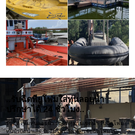
..รับฉีดพียูโฟมใส่ทุ่นลอยน้ำ
ปรึกษาได้ 24 ชั่วโมง..
รับฉีดโฟมทุ่นลอยน้ำ รับฉีดทุ่นกั้นเขตน้ำ รับฉีดโฟม
ทุ่นบำบัดน้ำเสีย รับฉีดโฟมถังเหล็ก รับฉีดโฟมโป๊ะ