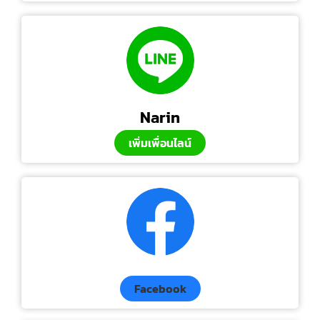
Narin
เพิ่มเพื่อนไลน์
Facebook