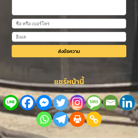
ส่งข้อความ
Alternative:
แชร์หน้านี้