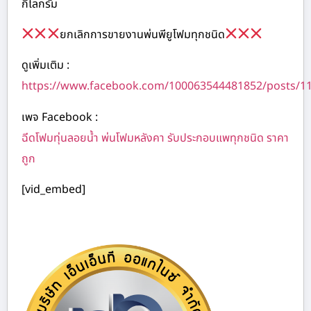
กิโลกรัม
ยกเลิกการขายงานพ่นพียูโฟมทุกชนิด
ดูเพิ่มเติม :
https://www.facebook.com/100063544481852/posts/1
เพจ Facebook :
ฉีดโฟมทุ่นลอยน้ำ พ่นโฟมหลังคา รับประกอบแพทุกชนิด ราคา
ถูก
[vid_embed]