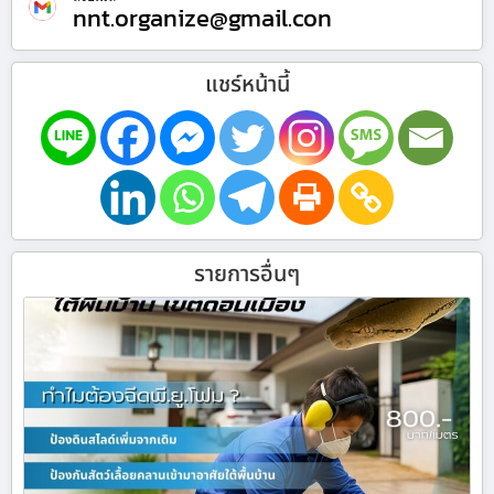
nnt.organize@gmail.con
แชร์หน้านี้
รายการอื่นๆ