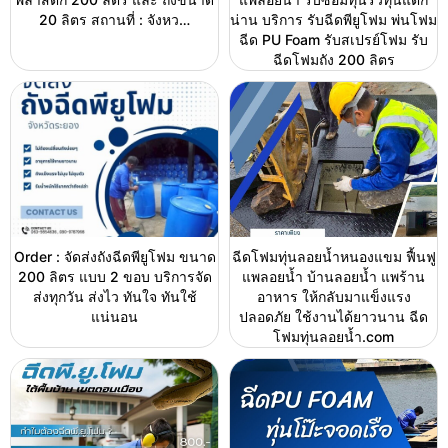
20 ลิตร สถานที่ : จังหว…
น่าน บริการ รับฉีดพียูโฟม พ่นโฟม
ฉีด PU Foam รับสเปรย์โฟม รับ
ฉีดโฟมถัง 200 ลิตร
Order : จัดส่งถังฉีดพียูโฟม ขนาด
ฉีดโฟมทุ่นลอยน้ำหนองแขม ฟื้นฟู
200 ลิตร แบบ 2 ขอบ บริการจัด
แพลอยน้ำ บ้านลอยน้ำ แพร้าน
ส่งทุกวัน ส่งไว ทันใจ ทันใช้
อาหาร ให้กลับมาแข็งแรง
แน่นอน
ปลอดภัย ใช้งานได้ยาวนาน ฉีด
โฟมทุ่นลอยน้ำ.com