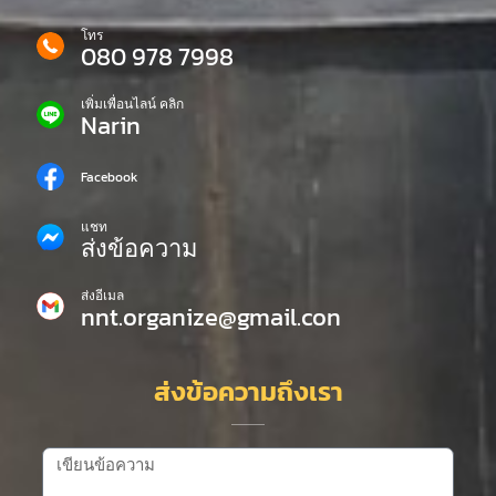
โทร
080 978 7998
เพิ่มเพื่อนไลน์ คลิก
Narin
Facebook
แชท
ส่งข้อความ
ส่งอีเมล
nnt.organize@gmail.con
ส่งข้อความถึงเรา