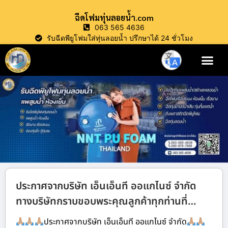
ฉีดโฟมทุ่นลอยน้ำ.com
063 565 4636
รับฉีดพียูโฟมใส่ทุ่นลอยน้ำ ปรึกษาได้ 24 ชั่วโมง
ประกาศจากบริษัท เอ็นเอ็นที ออแกไนซ์ จำกัด
ทางบริษัทกราบขอบพระคุณลูกค้าทุกท่านที่…
ประกาศจากบริษัท เอ็นเอ็นที ออแกไนซ์ จำกัด