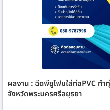
ผลงาน : ฉีดพียูโฟมใส่ท่อPVC ทำทุ่
จังหวัดพระนครศรีอยุธยา