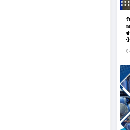
ร
ล
ช
น
ดู