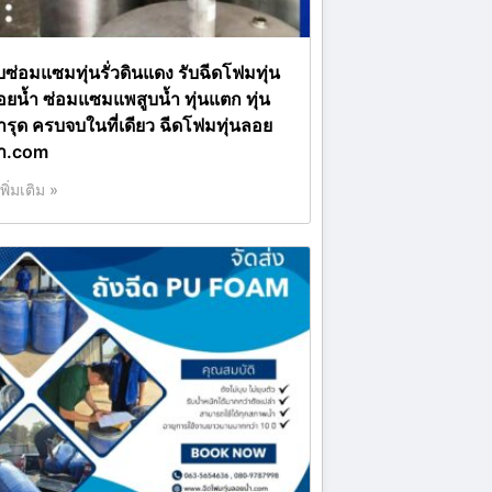
ับซ่อมแซมทุ่นรั่วดินแดง รับฉีดโฟมทุ่น
อยน้ำ ซ่อมแซมแพสูบน้ำ ทุ่นแตก ทุ่น
ำรุด ครบจบในที่เดียว ฉีดโฟมทุ่นลอย
้ำ.com
เพิ่มเติม »