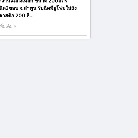
ลงานฉีดถังเหล็ก ขนาด 200ลิตร
นิด2ขอบ จ.ลำพูน รับฉีดพียูโฟมใส่ถัง
ลาสติก 200 ลิ…
เพิ่มเติม »