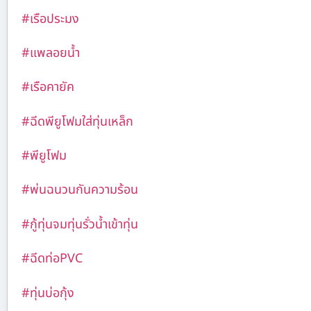
#เรือประมง
#แพลอยน้ำ
#เรือคายัค
#ฉีดพียูโฟมใส่ทุ่นเหล็ก
#พียูโฟม
#พ่นฉนวนกันความร้อน
#กู้ทุ่นจมทุ่นรั่วน้ำเข้าทุ่น
#ฉีดท่อPVC
#ทุ่นบ่อกุ้ง