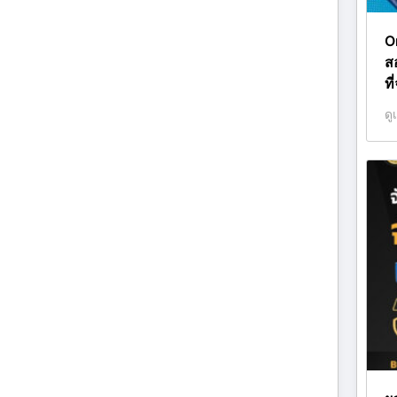
O
ส
ที
ดู