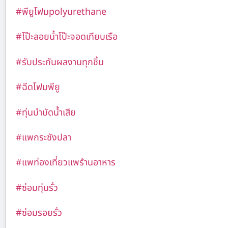
#พียูโฟมpolyurethane
#โป๊ะลอยน้ำโป๊ะจอดเทียบเรือ
#รับประกันผลงานทุกชิ้น
#ฉีดโฟมพียู
#ทุ่นบำบัดน้ำเสีย
#แพกระชังปลา
#แพท่องเที่ยวแพร้านอาหาร
#ซ่อมทุ่นรั่ว
#ซ่อมรอยรั่ว