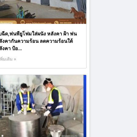
บฉีด,พ่นพียูโฟมใส่ผนัง หลังคา ฝ้า พ่น
ลังคากันความร้อน ลดความร้อนใต้
ลังคา ป้อ…
เพิ่มเติม »