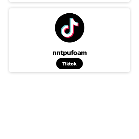
nntpufoam
Tiktok