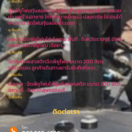
ดูเพิ่มเติม
ฉีดพียูโฟมทุ่นลอยน้ำจตุจักร ฟื้นฟูแพลอยน้ำ บ้านลอย
น้ำ แพร้านอาหาร ให้กลับมาแข็งแรง ปลอดภัย ใช้งานได้
ยาวนาน ฉีดโฟมทุ่นลอยน้ำ.com
ดูเพิ่มเติม
ผลงานฉีดพียูโฟมใส่เรือยาง พื้นที่ : จังหวัดราชบุรี ข้อดี
ของการฉีดพียูโฟม เรือยา…
ดูเพิ่มเติม
จัดส่งถังพลาสติกฉีดพียูโฟม ขนาด 200 ลิตร
ชนิด2ขอบ ลูกค้าเดินทางมารับถังถึงที่พระ…
ดูเพิ่มเติม
ผลงาน : ฉีดพียูโฟมใส่ทุ่นถังพลาสติก ขนาด 200 ลิตร
สถานที่ : จังหวัดสุพรรณบุรี
ดูเพิ่มเติม
ติดต่อเรา
โทร