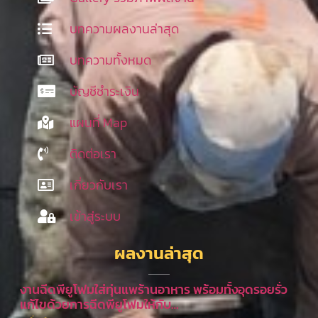
บทความผลงานล่าสุด
บทความทั้งหมด
บัญชีชำระเงิน
แผนที่ Map
ติดต่อเรา
เกี่ยวกับเรา
เข้าสู่ระบบ
ผลงานล่าสุด
งานฉีดพียูโฟมใส่ทุ่นแพร้านอาหาร พร้อมทั้งอุดรอยรั่ว
แก้ไขด้วยการฉีดพียูโฟมให้กับ…