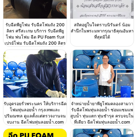
รับฉีดพียูโฟม รับฉีดโฟมถัง 200
สถิตอยู่ในใจตราบนิรันดร์ น้อม
ลิตร ศรีสะเกษ บริการ รับฉีดพียู
สำนึกในพระมหากรุณาธิคุณอันหา
โฟม พ่นโฟม ฉีด PU Foam รับส
ที่สุดมิได้
เปรย์โฟม รับฉีดโฟมถัง 200 ลิตร
รับอุดรอยรั่วพระนคร ให้บริการฉีด
จำหน่ายน้ำยาพียูโฟมคลองสามวา
โฟมทุ่นลอยน้ำ กรุงเทพและ
รับฉีดโฟมทุ่นลอยน้ำ ซ่อมแซมแพ
ปริมณฑล ดูแลตั้งแต่ตรวจงานจน
สูบน้ำ ทุ่นแตก ทุ่นชำรุด ครบจบใน
จบงาน ฉีดโฟมทุ่นลอยน้ำ.com
ที่เดียว ฉีดโฟมทุ่นลอยน้ำ.com