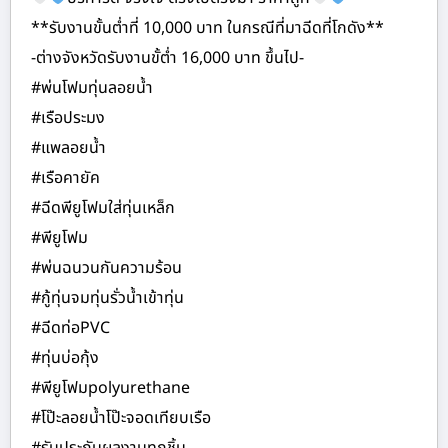
**รับงานขั้นต่ำที่ 10,000 บาท ในกรณีที่มาฉีดที่โกดัง**
-ต่างจังหวัดรับงานขั้ต่ำ 16,000 บาท ขึ้นไป-
#พ่นโฟมทุ่นลอยน้ำ
#เรือประมง
#แพลอยน้ำ
#เรือคายัค
#ฉีดพียูโฟมใส่ทุ่นเหล็ก
#พียูโฟม
#พ่นฉนวนกันความร้อน
#กู้ทุ่นจมทุ่นรั่วน้ำเข้าทุ่น
#ฉีดท่อPVC
#ทุ่นบ่อกุ้ง
#พียูโฟมpolyurethane
#โป๊ะลอยน้ำโป๊ะจอดเทียบเรือ