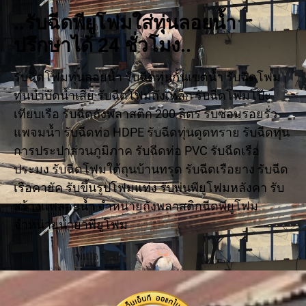
..รับฉีดพียูโฟมใส่ทุ่นลอยน้ำ
ปรึกษาได้ 24 ชั่วโมง..
รับฉีดโฟมทุ่นลอยน้ำ รับฉีดทุ่นกั้นเขตน้ำ รับฉีดโฟม
ทุ่นบำบัดน้ำเสีย รับฉีดโฟมถังเหล็ก รับฉีดโฟมโป๊ะ
เทียบเรือ รับฉีดถังพลาสติก 200 ลิตร รับซ่อมรอยรั่ว
แพจมน้ำ รับฉีดท่อ HDPE รับฉีดทุ่นดูดทราย รับฉีดทุ่น
การประปาส่วนภูมิภาค รับฉีดท่อ PVC รับฉีดเรือ
ประมง รับฉีดโฟมใต้ถุนบ้านทรุด รับฉีดเรือยาง รับฉีด
เรือคายัค รับขึ้นรูปโฟมแท่ง รับพ่นพียูโฟมหลังคา รับ
สร้างแพลอยน้ำ จำหน่ายถังพลาสติกฉีดพียูโฟม
จำหน่ายน้ำยาพียูโฟม