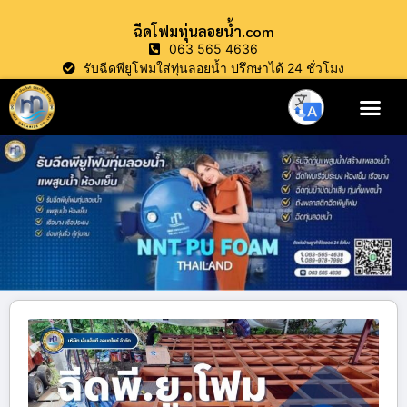
ฉีดโฟมทุ่นลอยน้ำ.com
063 565 4636
รับฉีดพียูโฟมใส่ทุ่นลอยน้ำ ปรึกษาได้ 24 ชั่วโมง