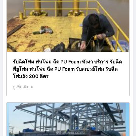
รับฉีดโฟม พ่นโฟม ฉีด PU Foam พังงา บริการ รับฉีด
พียูโฟม พ่นโฟม ฉีด PU Foam รับสเปรย์โฟม รับฉีด
โฟมถัง 200 ลิตร
ดูเพิ่มเติม »