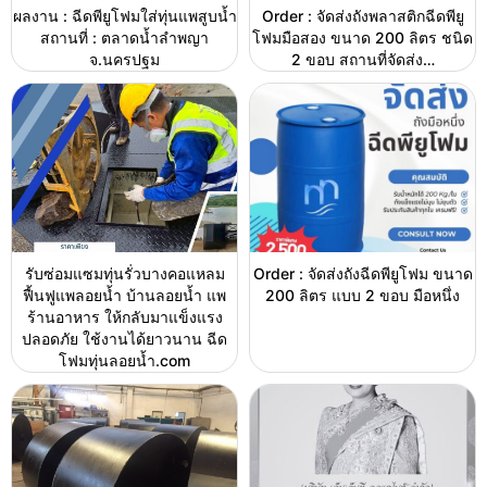
ผลงาน : ฉีดพียูโฟมใส่ทุ่นแพสูบน้ำ
Order : จัดส่งถังพลาสติกฉีดพียู
สถานที่ : ตลาดน้ำลำพญา
โฟมมือสอง ขนาด 200 ลิตร ชนิด
จ.นครปฐม
2 ขอบ สถานที่จัดส่ง…
รับซ่อมแซมทุ่นรั่วบางคอแหลม
Order : จัดส่งถังฉีดพียูโฟม ขนาด
ฟื้นฟูแพลอยน้ำ บ้านลอยน้ำ แพ
200 ลิตร แบบ 2 ขอบ มือหนึ่ง
ร้านอาหาร ให้กลับมาแข็งแรง
ปลอดภัย ใช้งานได้ยาวนาน ฉีด
โฟมทุ่นลอยน้ำ.com