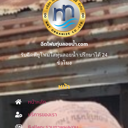
ฉีดโฟมทุ่นลอยน้ำ.com
รับฉีดพียูโฟมใส่ทุ่นลอยน้ำ ปรึกษาได้ 24
ชั่วโมง
หน้า
หน้าหลัก
บริการของเรา
Gallery รวมภาพผลงาน