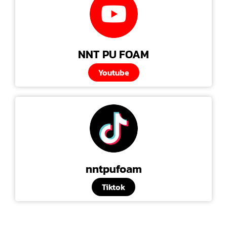
NNT PU FOAM
Youtube
nntpufoam
Tiktok