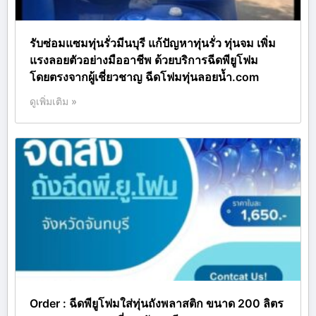
รับซ่อมแซมทุ่นรั่วมีนบุรี แก้ปัญหาทุ่นรั่ว ทุ่นจม เพิ่ม
แรงลอยตัวอย่างมืออาชีพ ด้วยบริการฉีดพียูโฟม
โดยตรงจากผู้เชี่ยวชาญ ฉีดโฟมทุ่นลอยน้ำ.com
ดูเพิ่มเติม »
Order : ฉีดพียูโฟมใส่ทุ่นถังพลาสติก ขนาด 200 ลิตร