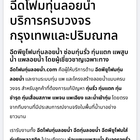
ฉีดโฟมทุ่นลอยน้ำ
บริการครบวงจร
กรุงเทพและปริมณฑล
ฉีดพียูโฟมทุ่นลอยน้ำ ซ่อมทุ่นรั่ว ทุ่นแตก แพสูบ
น้ำ แพลอยน้ำ โดยผู้เชี่ยวชาญเฉพาะทาง
ฉีดโฟมทุ่นลอยน้ำ.com
คือผู้ให้บริการด้าน
ฉีดพียูโฟมทุ่น
ลอยน้ำ
และงานระบบทุ่น แพ และโครงสร้างลอยน้ำแบบครบ
วงจร สำหรับลูกค้าที่ต้องการแก้ปัญหา
ทุ่นรั่ว ทุ่นแตก ทุ่น
ชำรุด ทุ่นเสื่อมสภาพ แพจม แพเอียง และน้ำเข้าทุ่น
โดยตรง
จากทีมงานที่มีประสบการณ์งานจริงในพื้นที่น้ำมาอย่าง
ยาวนาน
เรารับงานทั้ง
ฉีดโฟมทุ่นลอยน้ำ ฉีดทุ่นลอยน้ำ ฉีดพียูโฟมใส่
ทุ่นถังพลาสติก
ไปจนถึงงาน
ซ่อมแซมแพสูบน้ำ รับอุดรอยรั่ว