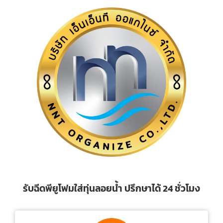
รับฉีดพียูโฟมใส่ทุ่นลอยน้ำ ปรึกษาได้ 24 ชั่วโมง