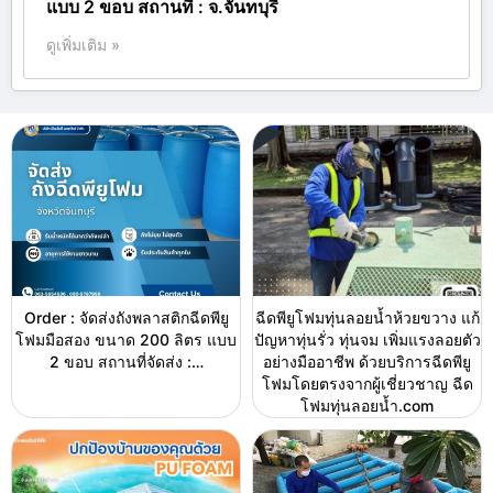
แบบ 2 ขอบ สถานที่ : จ.จันทบุรี
ดูเพิ่มเติม »
Order : จัดส่งถังพลาสติกฉีดพียู
ฉีดพียูโฟมทุ่นลอยน้ำห้วยขวาง แก้
โฟมมือสอง ขนาด 200 ลิตร แบบ
ปัญหาทุ่นรั่ว ทุ่นจม เพิ่มแรงลอยตัว
2 ขอบ สถานที่จัดส่ง :…
อย่างมืออาชีพ ด้วยบริการฉีดพียู
โฟมโดยตรงจากผู้เชี่ยวชาญ ฉีด
โฟมทุ่นลอยน้ำ.com