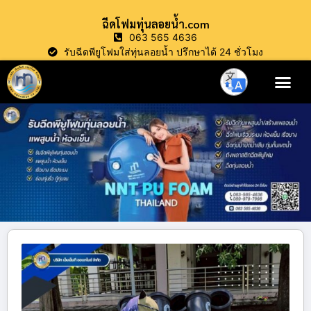
ฉีดโฟมทุ่นลอยน้ำ.com
063 565 4636
รับฉีดพียูโฟมใส่ทุ่นลอยน้ำ ปรึกษาได้ 24 ชั่วโมง