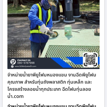
จำหน่ายน้ำยาพียูโฟมหนองแขม งานฉีดพียูโฟม
คุณภาพ สำหรับทุ่นถังพลาสติก ทุ่นเหล็ก และ
โครงสร้างลอยน้ำทุกประเภท ฉีดโฟมทุ่นลอย
น้ำ.com
จำหน่ายน้ำยาพียูโฟมหนองแขม งานฉีดพียูโฟม