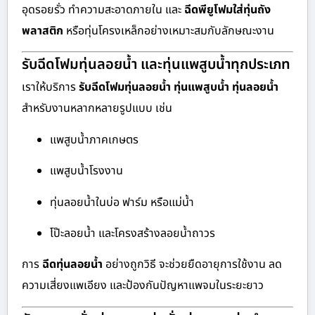
อุดรอยรั่ว ทำความสะอาดภายใน และ
ฉีดพียูโฟมใส่ทุ่นถัง
พลาสติก
หรือทุ่นโครงเหล็กอย่างเหมาะสมกับลักษณะงาน
รับฉีดโฟมทุ่นลอยน้ำ และทุ่นแพสูบน้ำทุกประเภท
เราให้บริการ
รับฉีดโฟมทุ่นลอยน้ำ ทุ่นแพสูบน้ำ ทุ่นลอยน้ำ
สำหรับงานหลากหลายรูปแบบ เช่น
แพสูบน้ำภาคเกษตร
แพสูบน้ำโรงงาน
ทุ่นลอยน้ำในบ่อ ฟาร์ม หรือแม่น้ำ
โป๊ะลอยน้ำ และโครงสร้างลอยน้ำถาวร
การ
ฉีดทุ่นลอยน้ำ
อย่างถูกวิธี จะช่วยยืดอายุการใช้งาน ลด
ความเสี่ยงแพเอียง และป้องกันปัญหาแพจมในระยะยาว