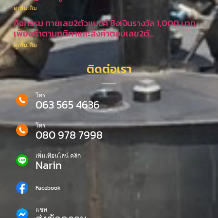
ดูเพิ่มเติม
กิจกรรม ทายเลข2ตัวแบงค์ ชิงเงินรางวัล 1,000 บาท
เพียงทำตามกติกาและส่งคำตอบเลข2ตั…
ดูเพิ่มเติม
ติดต่อเรา
โทร
063 565 4636
โทร
080 978 7998
เพิ่มเพื่อนไลน์ คลิก
Narin
Facebook
แชท