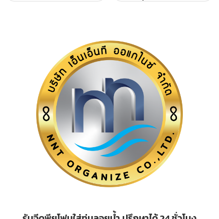
รับฉีดพียูโฟมใส่ทุ่นลอยน้ำ ปรึกษาได้ 24 ชั่วโมง