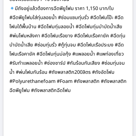
มีถังอยู่แล้วต้องการฉีดพียูโฟม ราคา 1,150 บาท/ใบ
#ฉีดพียูโฟมใส่ทุ่นลอยน้ำ #ซ่อมแซมทุ่นรั่ว #ฉีดโฟมโป๊ะ #ฉีด
โฟมใต้พื้นบ้าน #ฉีดโฟมทุ่นลอยน้ำ #ฉีดโฟมทุ่นบำบัดน้ำเสีย
#พ่นโฟมหลังคา #ฉีดโฟมเรือยาง #ฉีดโฟมเรือคายัค #ฉีดทุ่น
บำบัดน้ำเสีย #ซ่อมทุ่นรั่ว #กู้ทุ่นจม #ฉีดโฟมเรือประมง #ฉีด
โฟมเรือคายัค #ฉีดโฟมทุ่นบ่อกุ้ง #แพลอยน้ำ #แพท่องเที่ยว
#รับทำแพลอยน้ำ #ช่องชาร์ป #กันร้อนกันเสียง #ซ่อมทุ่นจม
น้ำ #พ่นโฟมกันร้อน #ถังพลาสติก200ลิตร #ถังอัดโฟม
#Polyurethanefoam #Foam #ถังพลาสติก #ถังพลาสติก
ฉีดพียูโฟม #ถังพลาสติกฉีดโฟม