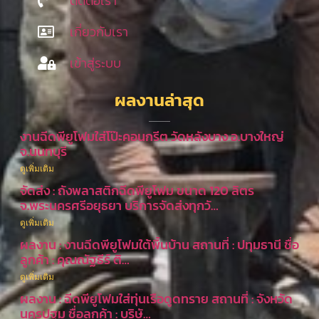
ติดต่อเรา
เกี่ยวกับเรา
เข้าสู่ระบบ
ผลงานล่าสุด
งานฉีดพียูโฟมใส่โป๊ะคอนกรีต วัดหลังบาง อ.บางใหญ่
จ.นนทบุรี
ดูเพิ่มเติม
จัดส่ง : ถังพลาสติกฉีดพียูโฟม ขนาด 120 ลิตร
จ.พระนครศรีอยุธยา บริการจัดส่งทุกวั…
ดูเพิ่มเติม
ผลงาน : งานฉีดพียูโฟมใต้พื้นบ้าน สถานที่ : ปทุมธานี ชื่อ
ลูกค้า : คุณณัฐธีร์ ติ…
ดูเพิ่มเติม
ผลงาน : ฉีดพียูโฟมใส่ทุ่นเรือดูดทราย สถานที่ : จังหวัด
นครปฐม ชื่อลูกค้า : บริษั…