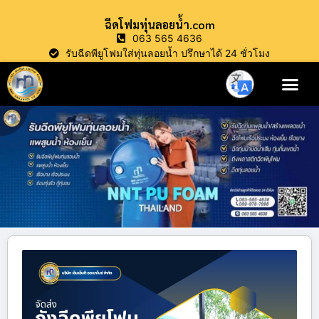
ฉีดโฟมทุ่นลอยน้ำ.com
063 565 4636
รับฉีดพียูโฟมใส่ทุ่นลอยน้ำ ปรึกษาได้ 24 ชั่วโมง