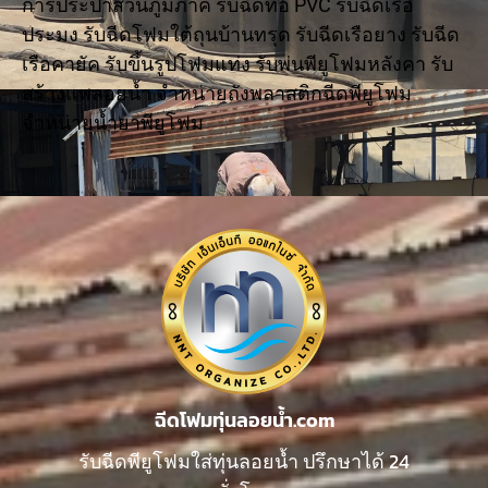
การประปาส่วนภูมิภาค รับฉีดท่อ PVC รับฉีดเรือ
ประมง รับฉีดโฟมใต้ถุนบ้านทรุด รับฉีดเรือยาง รับฉีด
เรือคายัค รับขึ้นรูปโฟมแท่ง รับพ่นพียูโฟมหลังคา รับ
สร้างแพลอยน้ำ จำหน่ายถังพลาสติกฉีดพียูโฟม
จำหน่ายน้ำยาพียูโฟม
ฉีดโฟมทุ่นลอยน้ำ.com
รับฉีดพียูโฟมใส่ทุ่นลอยน้ำ ปรึกษาได้ 24