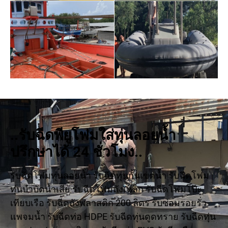
..รับฉีดพียูโฟมใส่ทุ่นลอยน้ำ
ปรึกษาได้ 24 ชั่วโมง..
รับฉีดโฟมทุ่นลอยน้ำ รับฉีดทุ่นกั้นเขตน้ำ รับฉีดโฟม
ทุ่นบำบัดน้ำเสีย รับฉีดโฟมถังเหล็ก รับฉีดโฟมโป๊ะ
เทียบเรือ รับฉีดถังพลาสติก 200 ลิตร รับซ่อมรอยรั่ว
แพจมน้ำ รับฉีดท่อ HDPE รับฉีดทุ่นดูดทราย รับฉีดทุ่น