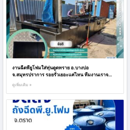
งานฉีดพียูโฟมใส่ทุ่นดูดทราย อ.บางบ่อ
จ.สมุทรปราการ รอยรั่วเยอะแค่ไหน ทีมงานเราจ…
ดูเพิ่มเติม »