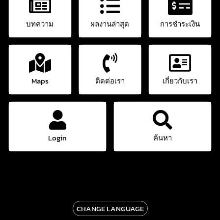
บทความ
ผลงานล่าสุด
การชำระเงิน
Maps
ติดต่อเรา
เกี่ยวกับเรา
Login
ค้นหา
CHANGE LANGUAGE