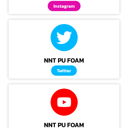
Instagram
NNT PU FOAM
Twitter
NNT PU FOAM