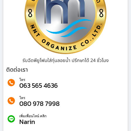
รับฉีดพียูโฟมใส่ทุ่นลอยน้ำ ปรึกษาได้ 24 ชั่วโมง
ติดต่อเรา
โทร
063 565 4636
โทร
080 978 7998
เพิ่มเพื่อนไลน์ คลิก
Narin