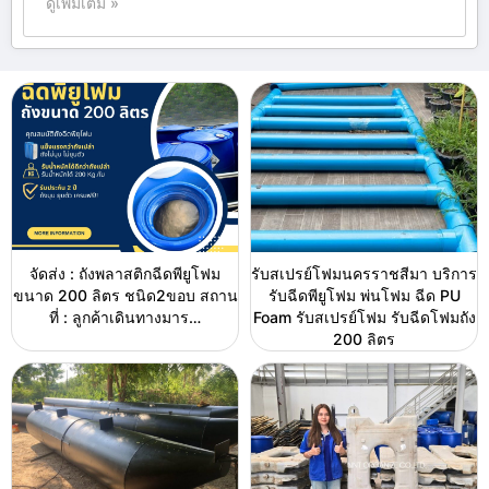
ดูเพิ่มเติม »
จัดส่ง : ถังพลาสติกฉีดพียูโฟม
รับสเปรย์โฟมนครราชสีมา บริการ
ขนาด 200 ลิตร ชนิด2ขอบ สถาน
รับฉีดพียูโฟม พ่นโฟม ฉีด PU
ที่ : ลูกค้าเดินทางมาร…
Foam รับสเปรย์โฟม รับฉีดโฟมถัง
200 ลิตร