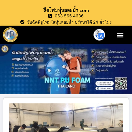
ฉีดโฟมทุ่นลอยน้ำ.com
063 565 4636
รับฉีดพียูโฟมใส่ทุ่นลอยน้ำ ปรึกษาได้ 24 ชั่วโมง