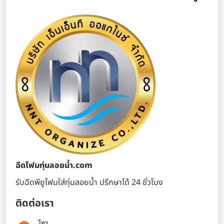
ฉีดโฟมทุ่นลอยน้ำ.com
รับฉีดพียูโฟมใส่ทุ่นลอยน้ำ ปรึกษาได้ 24 ชั่วโมง
ติดต่อเรา
โทร