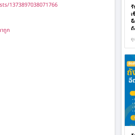
sts/1373897038071766
ร
เ
ฉ
ถ
คาถูก
ดู