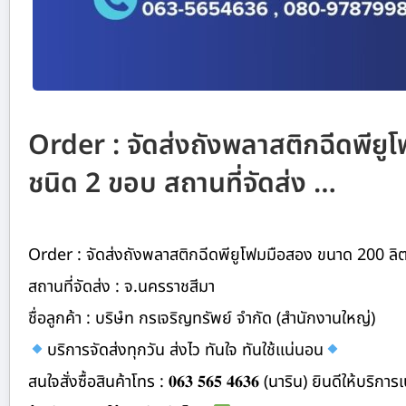
Order : จัดส่งถังพลาสติกฉีดพีย
ชนิด 2 ขอบ สถานที่จัดส่ง …
Order : จัดส่งถังพลาสติกฉีดพียูโฟมมือสอง ขนาด 200 ลิ
สถานที่จัดส่ง : จ.นครราชสีมา
ชื่อลูกค้า : บริษํท กรเจริญทรัพย์ จำกัด (สำนักงานใหญ่)
บริการจัดส่งทุกวัน ส่งไว ทันใจ ทันใช้แน่นอน
สนใจสั่งซื้อสินค้าโทร : 𝟎𝟔𝟑 𝟓𝟔𝟓 𝟒𝟔𝟑𝟔 (นาริน) ยินดีให้บริ