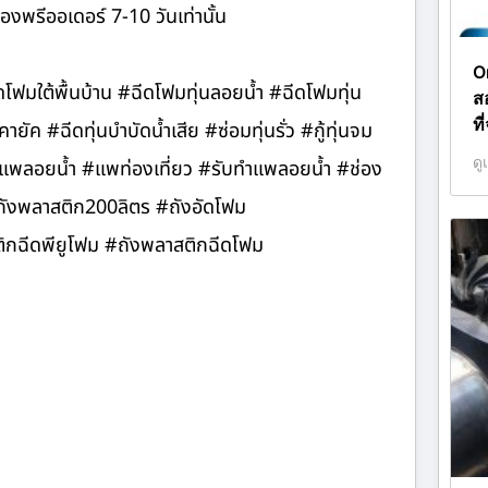
องพรีออเดอร์ 7-10 วันเท่านั้น
O
ีดโฟมใต้พื้นบ้าน #ฉีดโฟมทุ่นลอยน้ำ #ฉีดโฟมทุ่น
ส
ที
ค #ฉีดทุ่นบำบัดน้ำเสีย #ซ่อมทุ่นรั่ว #กู้ทุ่นจม
ดู
 #แพลอยน้ำ #แพท่องเที่ยว #รับทำแพลอยน้ำ #ช่อง
#ถังพลาสติก200ลิตร #ถังอัดโฟม
ฉีดพียูโฟม #ถังพลาสติกฉีดโฟม