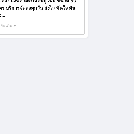
ัดส่ง : ถังพลาสติกฉีดพียูโฟม ขนาด 30
ตร บริการจัดส่งทุกวัน ส่งไว ทันใจ ทัน
ช…
เพิ่มเติม »