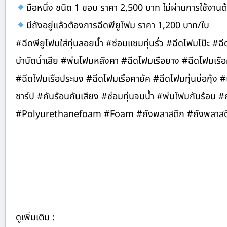
มือหนึ่ง ชนิด 1 ขอบ ราคา 2,500 บาท ไม่ผ่านการใช้งานต้
มีถังอยู่แล้วต้องการฉีดพียูโฟม ราคา 1,200 บาท/ใบ
#ฉีดพียูโฟมใส่ทุ่นลอยน้ำ #ซ่อมแซมทุ่นรั่ว #ฉีดโฟมโป๊ะ #ฉ
บำบัดน้ำเสีย #พ่นโฟมหลังคา #ฉีดโฟมเรือยาง #ฉีดโฟมเรือคายั
#ฉีดโฟมเรือประมง #ฉีดโฟมเรือคายัค #ฉีดโฟมทุ่นบ่อกุ้ง
ชาร์ป #กันร้อนกันเสียง #ซ่อมทุ่นจมน้ำ #พ่นโฟมกันร้อน 
#Polyurethanefoam #Foam #ถังพลาสติก #ถังพลาสติก
ดูเพิ่มเติม :