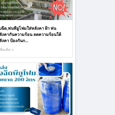
บฉีด,พ่นพียูโฟมใส่หลังคา ฝ้า พ่น
ลังคากันความร้อน ลดความร้อนใต้
ลังคา ป้องกันก…
เพิ่มเติม »