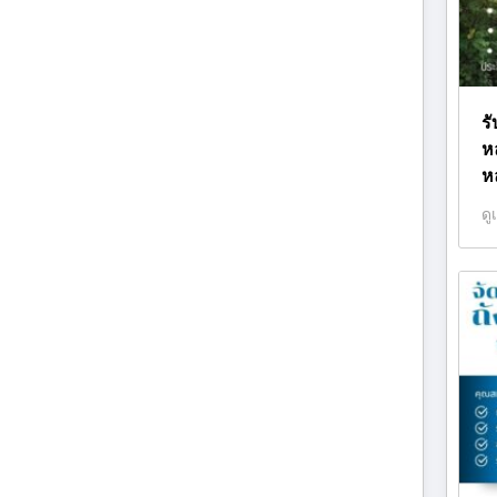
รั
ห
ห
ดู