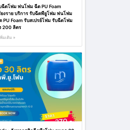
ับฉีดโฟม พ่นโฟม ฉีด PU Foam
ชียงราย บริการ รับฉีดพียูโฟม พ่นโฟม
ีด PU Foam รับสเปรย์โฟม รับฉีดโฟม
ัง 200 ลิตร
เพิ่มเติม »