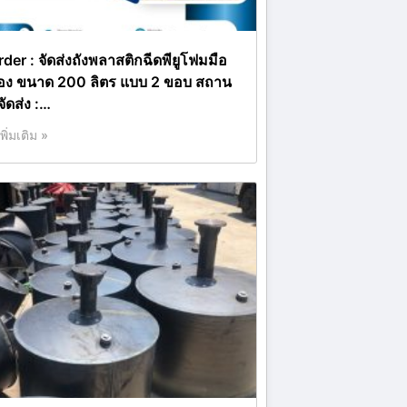
rder : จัดส่งถังพลาสติกฉีดพียูโฟมมือ
อง ขนาด 200 ลิตร แบบ 2 ขอบ สถาน
่จัดส่ง :…
เพิ่มเติม »