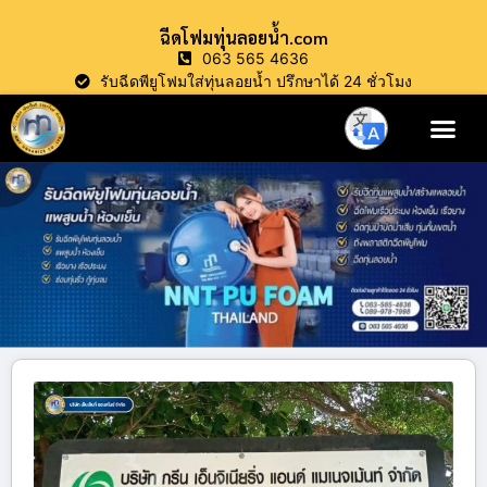
ฉีดโฟมทุ่นลอยน้ำ.com
063 565 4636
รับฉีดพียูโฟมใส่ทุ่นลอยน้ำ ปรึกษาได้ 24 ชั่วโมง