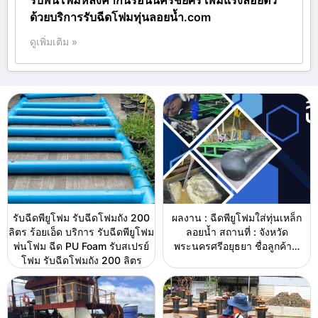
ด้วยบริการรับฉีดโฟมทุ่นลอยน้ำ.com
ดูเพิ่มเติม »
รับฉีดพียูโฟม รับฉีดโฟมถัง 200
ผลงาน : ฉีดพียูโฟมใส่ทุ่นเหล็ก
ลิตร ร้อยเอ็ด บริการ รับฉีดพียูโฟม
ลอยน้ำ สถานที่ : จังหวัด
พ่นโฟม ฉีด PU Foam รับสเปรย์
พระนครศรีอยุธยา ชื่อลูกค้า…
โฟม รับฉีดโฟมถัง 200 ลิตร