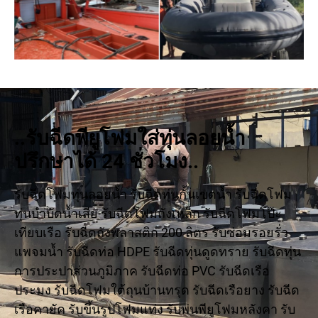
..รับฉีดพียูโฟมใส่ทุ่นลอยน้ำ
ปรึกษาได้ 24 ชั่วโมง..
รับฉีดโฟมทุ่นลอยน้ำ รับฉีดทุ่นกั้นเขตน้ำ รับฉีดโฟม
ทุ่นบำบัดน้ำเสีย รับฉีดโฟมถังเหล็ก รับฉีดโฟมโป๊ะ
เทียบเรือ รับฉีดถังพลาสติก 200 ลิตร รับซ่อมรอยรั่ว
แพจมน้ำ รับฉีดท่อ HDPE รับฉีดทุ่นดูดทราย รับฉีดทุ่น
การประปาส่วนภูมิภาค รับฉีดท่อ PVC รับฉีดเรือ
ประมง รับฉีดโฟมใต้ถุนบ้านทรุด รับฉีดเรือยาง รับฉีด
เรือคายัค รับขึ้นรูปโฟมแท่ง รับพ่นพียูโฟมหลังคา รับ