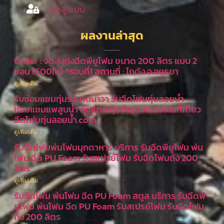
เข้าสู่ระบบ
ผลงานล่าสุด
Order : จัดส่งถังฉีดพียูโฟม ขนาด 200 ลิตร แบบ 2
ขอบ (600ใบ) *รอบที่1 สถานที่ : โกดัง จ.อยุธยา
ดูเพิ่มเติม
รับซ่อมแซมทุ่นรั่วยานนาวา รับฉีดโฟมทุ่นลอยน้ำ
ซ่อมแซมแพสูบน้ำ ทุ่นแตก ทุ่นชำรุด ครบจบในที่เดียว
ฉีดโฟมทุ่นลอยน้ำ.com
ดูเพิ่มเติม
รับฉีดโฟมพ่นโฟมมุกดาหาร บริการ รับฉีดพียูโฟม พ่น
โฟม ฉีด PU Foam รับสเปรย์โฟม รับฉีดโฟมถัง 200
ลิตร
ดูเพิ่มเติม
รับฉีดโฟม พ่นโฟม ฉีด PU Foam สตูล บริการ รับฉีดพี
ยูโฟม พ่นโฟม ฉีด PU Foam รับสเปรย์โฟม รับฉีดโฟม
ถัง 200 ลิตร