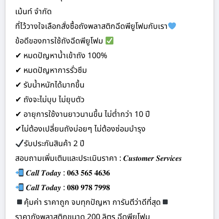
เม้นท์ จำกัด
ที่ไว้วางใจเลือกสั่งซื้อถังพลาสติกฉีดพียูโฟมกับเรา
ข้อดีของการใช้ถังฉีดพียูโฟม
✔ หมดปัญหาน้ำเข้าถัง 100%
✔ หมดปัญหาการรั่วซึม
✔ รับน้ำหนักได้มากขึ้น
✔ ถังจะไม่บุบ ไม่ยุบตัว
✔ อายุการใช้งานยาวนานขึ้น ไม่ต่ำกว่า 10 ปี
✔ไม่ต้องเปลี่ยนถังบ่อยๆ ไม่ต้องซ่อมบำรุง
รับประกันสินค้า 2 ปี
สอบถามเพิ่มเติมและประเมินราคา : 𝑪𝒖𝒔𝒕𝒐𝒎𝒆𝒓 𝑺𝒆𝒓𝒗𝒊𝒄𝒆𝒔
𝑪𝒂𝒍𝒍 𝑻𝒐𝒅𝒂𝒚 : 𝟎𝟔𝟑 𝟓𝟔𝟓 𝟒𝟔𝟑𝟔
𝑪𝒂𝒍𝒍 𝑻𝒐𝒅𝒂𝒚 : 𝟎𝟖𝟎 𝟗𝟕𝟖 𝟕𝟗𝟗𝟖
คุ้มค่า ราคาถูก จบทุกปัญหา การันตีว่าดีที่สุด
ราคาถังพลาสติกขนาด 200 ลิตร ฉีดพียูโฟม