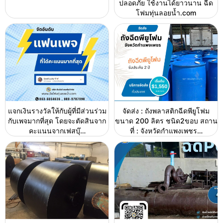
ปลอดภัย ใช้งานได้ยาวนาน ฉีด
โฟมทุ่นลอยน้ำ.com
แจกเงินรางวัลให้กับผู้ที่มีส่วนร่วม
จัดส่ง : ถังพลาสติกฉีดพียูโฟม
กับเพจมากที่สุด โดยจะตัดสินจาก
ขนาด 200 ลิตร ชนิด2ขอบ สถาน
คะแนนจากเฟสบุ๊…
ที่ : จังหวัดกำแพงเพชร…