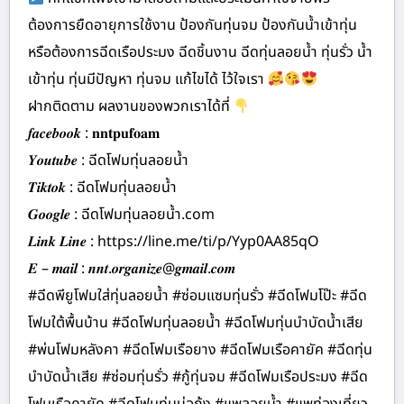
ต้องการยืดอายุการใช้งาน ป้องกันทุ่นจม ป้องกันน้ำเข้าทุ่น
หรือต้องการฉีดเรือประมง ฉีดชิ้นงาน ฉีดทุ่นลอยน้ำ ทุ่นรั่ว น้ำ
เข้าทุ่น ทุ่นมีปัญหา ทุ่นจม แก้ไขได้ ไว้ใจเรา
ฝากติดตาม ผลงานของพวกเราได้ที่
𝒇𝒂𝒄𝒆𝒃𝒐𝒐𝒌 : 𝐧𝐧𝐭𝐩𝐮𝐟𝐨𝐚𝐦
𝒀𝒐𝒖𝒕𝒖𝒃𝒆 : ฉีดโฟมทุ่นลอยน้ำ
𝑻𝒊𝒌𝒕𝒐𝒌 : ฉีดโฟมทุ่นลอยน้ำ
𝑮𝒐𝒐𝒈𝒍𝒆 : ฉีดโฟมทุ่นลอยน้ำ.com
𝑳𝒊𝒏𝒌 𝑳𝒊𝒏𝒆 : https://line.me/ti/p/Yyp0AA85qO
𝑬 – 𝒎𝒂𝒊𝒍 : 𝒏𝒏𝒕.𝒐𝒓𝒈𝒂𝒏𝒊𝒛𝒆@𝒈𝒎𝒂𝒊𝒍.𝒄𝒐𝒎
#ฉีดพียูโฟมใส่ทุ่นลอยน้ำ #ซ่อมแซมทุ่นรั่ว #ฉีดโฟมโป๊ะ #ฉีด
โฟมใต้พื้นบ้าน #ฉีดโฟมทุ่นลอยน้ำ #ฉีดโฟมทุ่นบำบัดน้ำเสีย
#พ่นโฟมหลังคา #ฉีดโฟมเรือยาง #ฉีดโฟมเรือคายัค #ฉีดทุ่น
บำบัดน้ำเสีย #ซ่อมทุ่นรั่ว #กู้ทุ่นจม #ฉีดโฟมเรือประมง #ฉีด
โฟมเรือคายัค #ฉีดโฟมทุ่นบ่อกุ้ง #แพลอยน้ำ #แพท่องเที่ยว