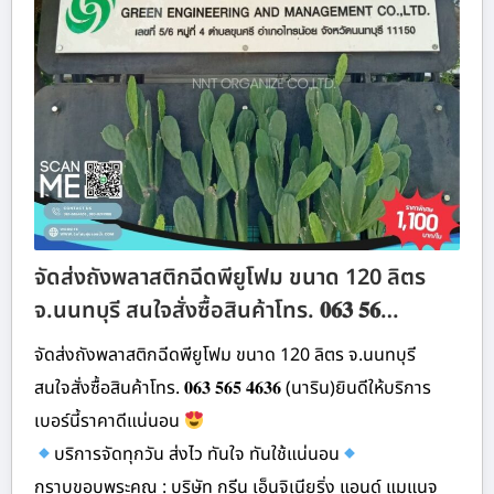
จัดส่งถังพลาสติกฉีดพียูโฟม ขนาด 120 ลิตร
จ.นนทบุรี สนใจสั่งซื้อสินค้าโทร. 𝟎𝟔𝟑 𝟓𝟔…
จัดส่งถังพลาสติกฉีดพียูโฟม ขนาด 120 ลิตร จ.นนทบุรี
สนใจสั่งซื้อสินค้าโทร. 𝟎𝟔𝟑 𝟓𝟔𝟓 𝟒𝟔𝟑𝟔 (นาริน)ยินดีให้บริการ
เบอร์นี้ราคาดีแน่นอน
บริการจัดทุกวัน ส่งไว ทันใจ ทันใช้แน่นอน
กราบขอบพระคุณ : บริษัท กรีน เอ็นจิเนียริ่ง แอนด์ แมแนจ