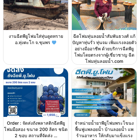
งานฉีดพียูโฟมใส่ทุ่นดูดทราย
ฉีดโฟมทุ่นลอยน้ำสัมพันธวงศ์ แก้
อ.ทุ่งตะโก จ.ชุมพร
ปัญหาทุ่นรั่ว ทุ่นจม เพิ่มแรงลอยตัว
อย่างมืออาชีพ ด้วยบริการฉีดพียู
โฟมโดยตรงจากผู้เชี่ยวชาญ ฉีด
โฟมทุ่นลอยน้ำ.com
Order : จัดส่งถังพลาสติกฉีดพียู
จำหน่ายน้ำยาพียูโฟมพระโขนง
โฟมมือสอง ขนาด 200 ลิตร ชนิด
ฟื้นฟูแพลอยน้ำ บ้านลอยน้ำ แพ
2 ขอบ สถานที่จัดส่ง …
ร้านอาหาร ให้กลับมาแข็งแรง