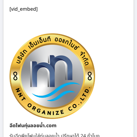
[vid_embed]
ฉีดโฟมทุ่นลอยน้ำ.com
รับฉีดพียูโฟมใส่ทุ่นลอยน้ำ ปรึกษาได้ 24 ชั่วโมง