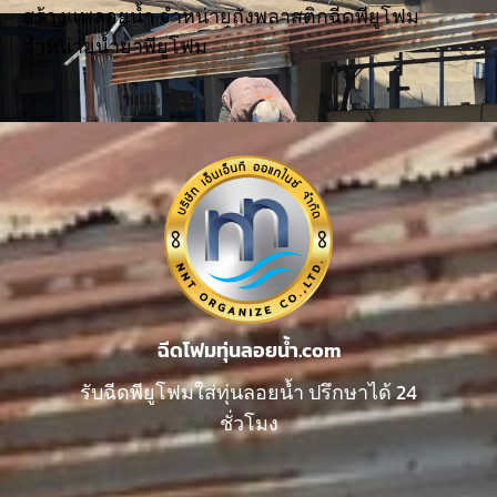
สร้างแพลอยน้ำ จำหน่ายถังพลาสติกฉีดพียูโฟม
จำหน่ายน้ำยาพียูโฟม
ฉีดโฟมทุ่นลอยน้ำ.com
รับฉีดพียูโฟมใส่ทุ่นลอยน้ำ ปรึกษาได้ 24
ชั่วโมง