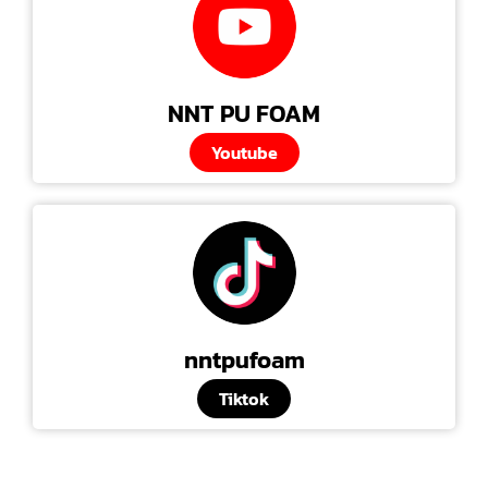
NNT PU FOAM
Youtube
nntpufoam
Tiktok