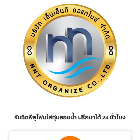
รับฉีดพียูโฟมใส่ทุ่นลอยน้ำ ปรึกษาได้ 24 ชั่วโมง