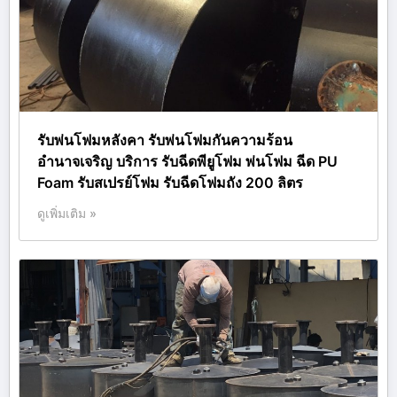
รับพ่นโฟมหลังคา รับพ่นโฟมกันความร้อน
อำนาจเจริญ บริการ รับฉีดพียูโฟม พ่นโฟม ฉีด PU
Foam รับสเปรย์โฟม รับฉีดโฟมถัง 200 ลิตร
ดูเพิ่มเติม »