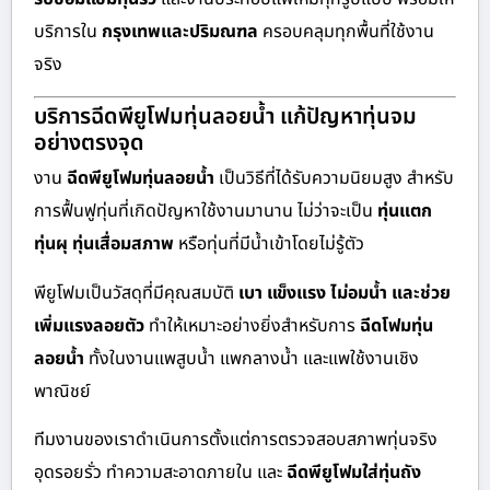
บริการใน
กรุงเทพและปริมณฑล
ครอบคลุมทุกพื้นที่ใช้งาน
จริง
บริการฉีดพียูโฟมทุ่นลอยน้ำ แก้ปัญหาทุ่นจม
อย่างตรงจุด
งาน
ฉีดพียูโฟมทุ่นลอยน้ำ
เป็นวิธีที่ได้รับความนิยมสูง สำหรับ
การฟื้นฟูทุ่นที่เกิดปัญหาใช้งานมานาน ไม่ว่าจะเป็น
ทุ่นแตก
ทุ่นผุ ทุ่นเสื่อมสภาพ
หรือทุ่นที่มีน้ำเข้าโดยไม่รู้ตัว
พียูโฟมเป็นวัสดุที่มีคุณสมบัติ
เบา แข็งแรง ไม่อมน้ำ และช่วย
เพิ่มแรงลอยตัว
ทำให้เหมาะอย่างยิ่งสำหรับการ
ฉีดโฟมทุ่น
ลอยน้ำ
ทั้งในงานแพสูบน้ำ แพกลางน้ำ และแพใช้งานเชิง
พาณิชย์
ทีมงานของเราดำเนินการตั้งแต่การตรวจสอบสภาพทุ่นจริง
อุดรอยรั่ว ทำความสะอาดภายใน และ
ฉีดพียูโฟมใส่ทุ่นถัง