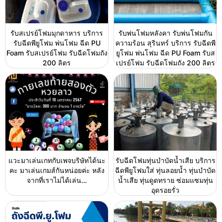
รับสเปรย์โฟมมุกดาหาร บริการ
รับพ่นโฟมหลังคา รับพ่นโฟมกัน
รับฉีดพียูโฟม พ่นโฟม ฉีด PU
ความร้อน สุรินทร์ บริการ รับฉีดพี
Foam รับสเปรย์โฟม รับฉีดโฟมถัง
ยูโฟม พ่นโฟม ฉีด PU Foam รับส
200 ลิตร
เปรย์โฟม รับฉีดโฟมถัง 200 ลิตร
แวะมาเล่นเกทกับเพจบริษัทได้นะ
รับฉีดโฟมทุ่นบำบัดน้ำเสีย บริการ
คะ มาเล่นเกมส์กันหน่อยค่ะ หลัง
ฉีดพียูโฟมใส่ ทุ่นลอยน้ำ ทุ่นบำบัด
จากที่เราไม่ได้เล่น…
น้ำเสีย ทุ่นดูดทราย ซ่อมแซมทุ่น
อุดรอยรั่ว