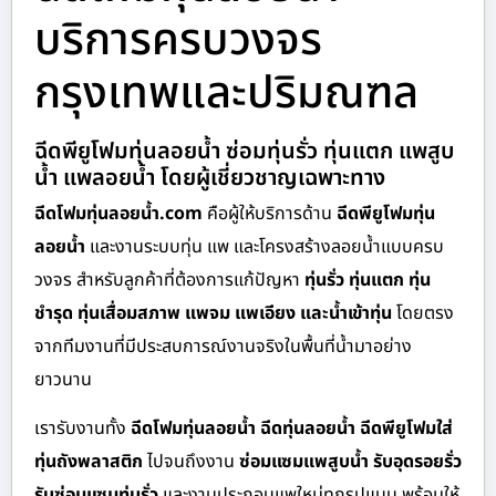
บริการครบวงจร
กรุงเทพและปริมณฑล
ฉีดพียูโฟมทุ่นลอยน้ำ ซ่อมทุ่นรั่ว ทุ่นแตก แพสูบ
น้ำ แพลอยน้ำ โดยผู้เชี่ยวชาญเฉพาะทาง
ฉีดโฟมทุ่นลอยน้ำ.com
คือผู้ให้บริการด้าน
ฉีดพียูโฟมทุ่น
ลอยน้ำ
และงานระบบทุ่น แพ และโครงสร้างลอยน้ำแบบครบ
วงจร สำหรับลูกค้าที่ต้องการแก้ปัญหา
ทุ่นรั่ว ทุ่นแตก ทุ่น
ชำรุด ทุ่นเสื่อมสภาพ แพจม แพเอียง และน้ำเข้าทุ่น
โดยตรง
จากทีมงานที่มีประสบการณ์งานจริงในพื้นที่น้ำมาอย่าง
ยาวนาน
เรารับงานทั้ง
ฉีดโฟมทุ่นลอยน้ำ ฉีดทุ่นลอยน้ำ ฉีดพียูโฟมใส่
ทุ่นถังพลาสติก
ไปจนถึงงาน
ซ่อมแซมแพสูบน้ำ รับอุดรอยรั่ว
รับซ่อมแซมทุ่นรั่ว
และงานประกอบแพใหม่ทุกรูปแบบ พร้อมให้