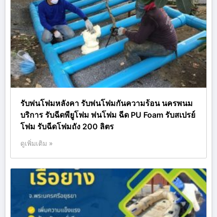
รับพ่นโฟมหลังคา รับพ่นโฟมกันความร้อน นครพนม
บริการ รับฉีดพียูโฟม พ่นโฟม ฉีด PU Foam รับสเปรย์
โฟม รับฉีดโฟมถัง 200 ลิตร
ดูเพิ่มเติม »