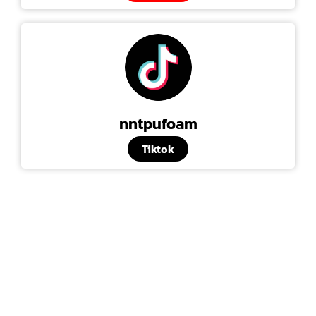
nntpufoam
Tiktok