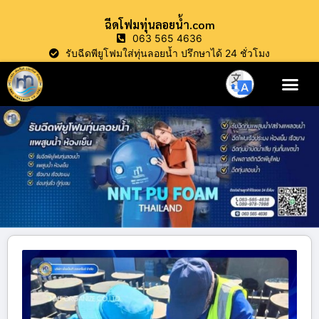
ฉีดโฟมทุ่นลอยน้ำ.com
063 565 4636
รับฉีดพียูโฟมใส่ทุ่นลอยน้ำ ปรึกษาได้ 24 ชั่วโมง