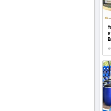
ร
ค
ป้
ดู