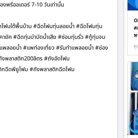
องพรีออเดอร์ 7-10 วันเท่านั้น
O
ีดโฟมใต้พื้นบ้าน #ฉีดโฟมทุ่นลอยน้ำ #ฉีดโฟมทุ่น
ส
ห
ค #ฉีดทุ่นบำบัดน้ำเสีย #ซ่อมทุ่นรั่ว #กู้ทุ่นจม
ดู
 #แพลอยน้ำ #แพท่องเที่ยว #รับทำแพลอยน้ำ #ช่อง
#ถังพลาสติก200ลิตร #ถังอัดโฟม
ฉีดพียูโฟม #ถังพลาสติกฉีดโฟม