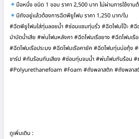
มือหนึ่ง ชนิด 1 ขอบ ราคา 2,500 บาท ไม่ผ่านการใช้งานต้
มีถังอยู่แล้วต้องการฉีดพียูโฟม ราคา 1,250 บาท/ใบ
#ฉีดพียูโฟมใส่ทุ่นลอยน้ำ #ซ่อมแซมทุ่นรั่ว #ฉีดโฟมโป๊ะ #ฉ
บำบัดน้ำเสีย #พ่นโฟมหลังคา #ฉีดโฟมเรือยาง #ฉีดโฟมเรือคายั
#ฉีดโฟมเรือประมง #ฉีดโฟมเรือคายัค #ฉีดโฟมทุ่นบ่อกุ้ง
ชาร์ป #กันร้อนกันเสียง #ซ่อมทุ่นจมน้ำ #พ่นโฟมกันร้อน 
#Polyurethanefoam #Foam #ถังพลาสติก #ถังพลาสติก
ดูเพิ่มเติม :