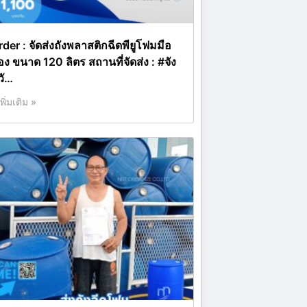
rder : จัดส่งถังพลาสติกฉีดพียูโฟมมือ
อง ขนาด 120 ลิตร สถานที่จัดส่ง : #จัง
วั…
เพิ่มเติม »