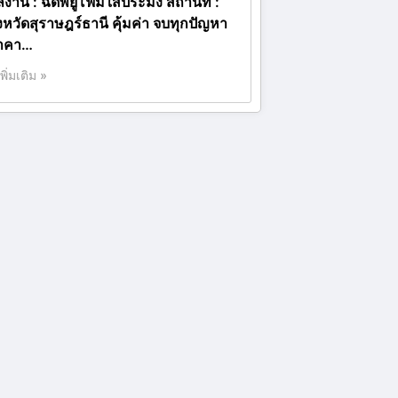
ลงาน : ฉีดพียูโฟมใส่ประมง สถานที่ :
ังหวัดสุราษฎร์ธานี คุ้มค่า จบทุกปัญหา
าคา…
เพิ่มเติม »