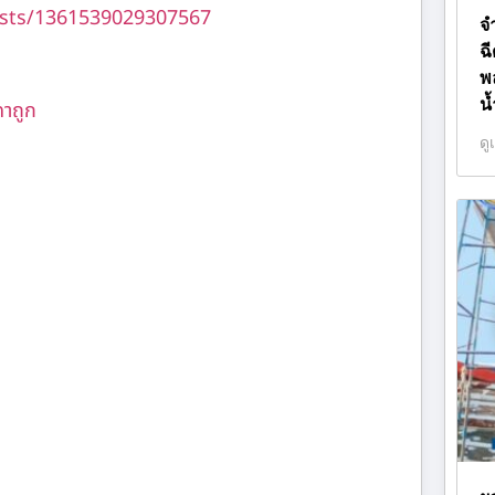
sts/1361539029307567
จ
ฉ
พ
น
คาถูก
ดู