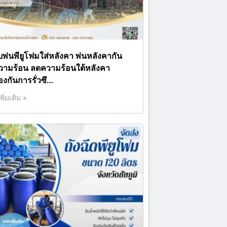
ับพ่นพียูโฟมใส่หลังคา พ่นหลังคากัน
วามร้อน ลดความร้อนใต้หลังคา
องกันการรั่วซึ…
เพิ่มเติม »