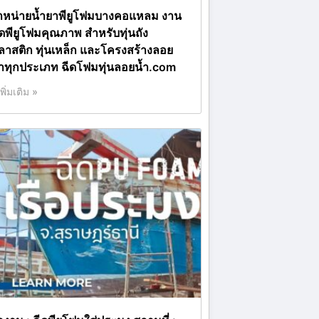
ำหน่ายน้ำยาพียูโฟมบางคอแหลม งาน
ีดพียูโฟมคุณภาพ สำหรับทุ่นถัง
ลาสติก ทุ่นเหล็ก และโครงสร้างลอย
้ำทุกประเภท ฉีดโฟมทุ่นลอยน้ำ.com
เพิ่มเติม »