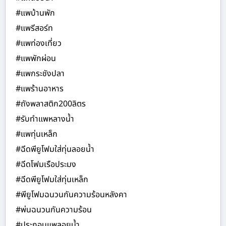
#แพบ้านพัก
#แพรีสอร์ท
#แพท่องเที่ยว
#แพพักผ่อน
#แพกระชังปลา
#แพร้านอาหาร
#ถังพลาสติก200ลิตร
#รับทำแพหลางน้ำ
#แพทุ่นเหล็ก
#ฉีดพียูโฟมใส่ทุ่นลอยน้ำ
#ฉีดโฟมเรือประมง
#ฉีดพียูโฟมใส่ทุ่นเหล็ก
#พียูโฟมฉนวนกันความร้อนหลังคา
#พ่นฉนวนกันความร้อน
#ประกอบแพลอยน้ำ