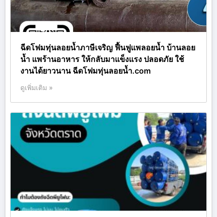
ฉีดโฟมทุ่นลอยน้ำภาษีเจริญ ฟื้นฟูแพลอยน้ำ บ้านลอย
น้ำ แพร้านอาหาร ให้กลับมาแข็งแรง ปลอดภัย ใช้
งานได้ยาวนาน ฉีดโฟมทุ่นลอยน้ำ.com
ดูเพิ่มเติม »