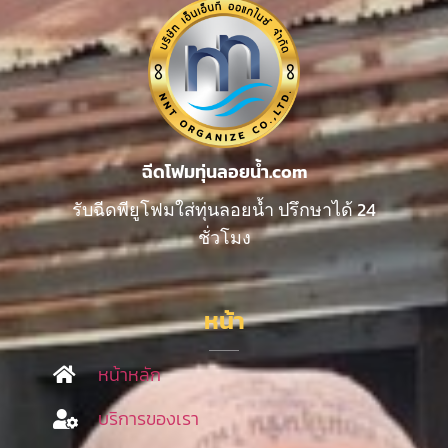
ฉีดโฟมทุ่นลอยน้ำ.com
รับฉีดพียูโฟมใส่ทุ่นลอยน้ำ ปรึกษาได้ 24
ชั่วโมง
หน้า
หน้าหลัก
บริการของเรา