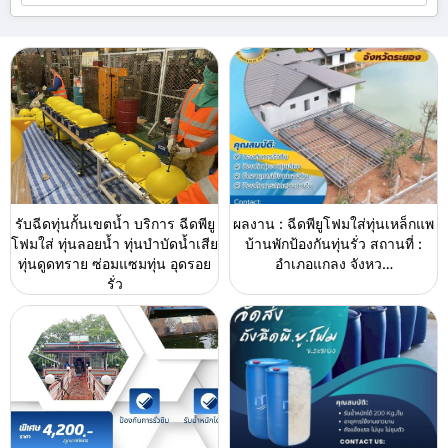
รับฉีดทุ่นกั้นเขตน้ำ บริการ ฉีดพียู
ผลงาน : ฉีดพียูโฟมใส่ทุ่นเหล็กแพ
โฟมใส่ ทุ่นลอยน้ำ ทุ่นบำบัดน้ำเสีย
บ้านพักป้องกันทุ่นรั่ว สถานที่ :
ทุ่นดูดทราย ซ่อมแซมทุ่น อุดรอย
อำเภอแกลง จังหว…
รั่ว