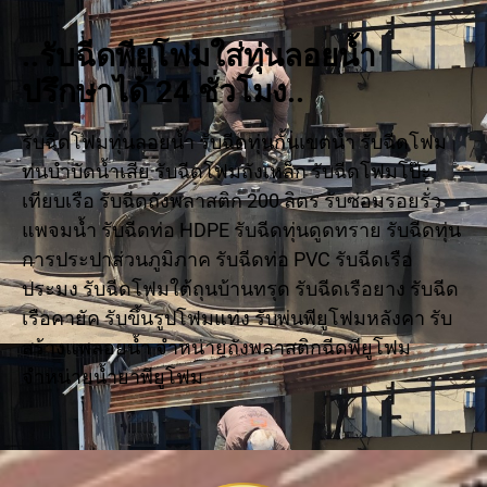
..รับฉีดพียูโฟมใส่ทุ่นลอยน้ำ
ปรึกษาได้ 24 ชั่วโมง..
รับฉีดโฟมทุ่นลอยน้ำ รับฉีดทุ่นกั้นเขตน้ำ รับฉีดโฟม
ทุ่นบำบัดน้ำเสีย รับฉีดโฟมถังเหล็ก รับฉีดโฟมโป๊ะ
เทียบเรือ รับฉีดถังพลาสติก 200 ลิตร รับซ่อมรอยรั่ว
แพจมน้ำ รับฉีดท่อ HDPE รับฉีดทุ่นดูดทราย รับฉีดทุ่น
การประปาส่วนภูมิภาค รับฉีดท่อ PVC รับฉีดเรือ
ประมง รับฉีดโฟมใต้ถุนบ้านทรุด รับฉีดเรือยาง รับฉีด
เรือคายัค รับขึ้นรูปโฟมแท่ง รับพ่นพียูโฟมหลังคา รับ
สร้างแพลอยน้ำ จำหน่ายถังพลาสติกฉีดพียูโฟม
จำหน่ายน้ำยาพียูโฟม