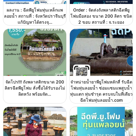
ผลงาน : ฉีดพียูโฟมทุ่นเหล็กแพ
Order : จัดส่งถังพลาสติกฉีดพียู
ลอยน้ำ สถานที่ : จังหวัดปราจีนบุรี
โฟมมือสอง ขนาด 200 ลิตร ชนิด
แก้ปัญหาได้ตรงจุ…
2 ขอบ สถานที่ : จ.ระยอง
จัดโปร!!! ถังพลาสติกขนาด 200
จำหน่ายน้ำยาพียูโฟมหลักสี่ รับฉีด
ลิตรฉีดพียูโฟม สั่งซื้อได้รับรองไม่
โฟมทุ่นลอยน้ำ ซ่อมแซมแพสูบน้ำ
ผิดหวัง พร้อมจัด…
ทุ่นแตก ทุ่นชำรุด ครบจบในที่เดียว
ฉีดโฟมทุ่นลอยน้ำ.com