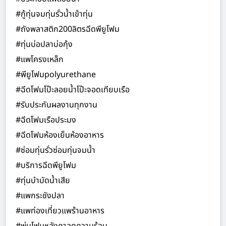
#กู้ทุ่นจมทุ่นรั่วน้ำเข้าทุ่น
#ถังพลาสติก200ลิตรฉีดพียูโฟม
#ทุ่นบ่อปลาบ่อกุ้ง
#แพโครงเหล็ก
#พียูโฟมpolyurethane
#ฉีดโฟมโป๊ะลอยน้ำโป๊ะจอดเทียบเรือ
#รับประกันผลงานทุกงาน
#ฉีดโฟมเรือประมง
#ฉีดโฟมห้องเย็นห้องอาหาร
#ซ่อมทุ่นรั่วซ่อมทุ่นจมน้ำ
#บริการฉีดพียูโฟม
#ทุ่นบำบัดน้ำเสีย
#แพกระชังปลา
#แพท่องเที่ยวแพร้านอาหาร