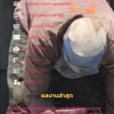
Gallery รวมภาพผลงาน
บทความผลงานล่าสุด
บทความทั้งหมด
บัญชีชำระเงิน
แผนที่ Map
ติดต่อเรา
เกี่ยวกับเรา
เข้าสู่ระบบ
ผลงานล่าสุด
ฉีดพียูโฟมทุ่นลอยน้ำบางรัก งานฉีดพียูโฟมคุณภาพ
สำหรับทุ่นถังพลาสติก ทุ่นเหล็ก และโครงสร้างลอยน้ำ