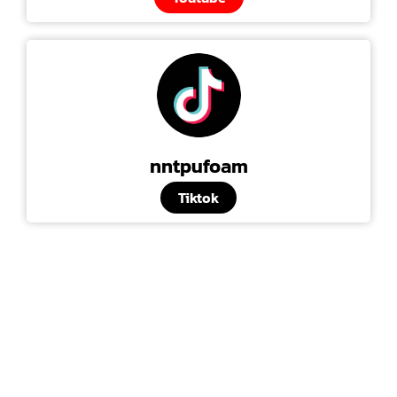
nntpufoam
Tiktok