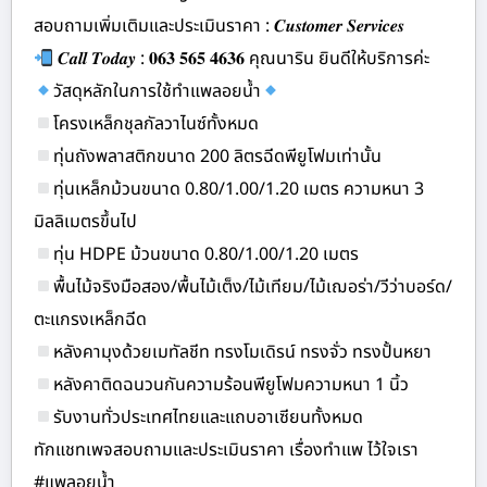
สอบถามเพิ่มเติมและประเมินราคา : 𝑪𝒖𝒔𝒕𝒐𝒎𝒆𝒓 𝑺𝒆𝒓𝒗𝒊𝒄𝒆𝒔
𝑪𝒂𝒍𝒍 𝑻𝒐𝒅𝒂𝒚 : 𝟎𝟔𝟑 𝟓𝟔𝟓 𝟒𝟔𝟑𝟔 คุณนาริน ยินดีให้บริการค่ะ
วัสดุหลักในการใช้ทำแพลอยน้ำ
โครงเหล็กชุลกัลวาไนซ์ทั้งหมด
ทุ่นถังพลาสติกขนาด 200 ลิตรฉีดพียูโฟมเท่านั้น
ทุ่นเหล็กม้วนขนาด 0.80/1.00/1.20 เมตร ความหนา 3
มิลลิเมตรขึ้นไป
ทุ่น HDPE ม้วนขนาด 0.80/1.00/1.20 เมตร
พื้นไม้จริงมือสอง/พื้นไม้เต็ง/ไม้เทียม/ไม้เฌอร่า/วีว่าบอร์ด/
ตะแกรงเหล็กฉีด
หลังคามุงด้วยเมทัลชีท ทรงโมเดิรน์ ทรงจั่ว ทรงปั้นหยา
หลังคาติดฉนวนกันความร้อนพียูโฟมความหนา 1 นิ้ว
รับงานทั่วประเทศไทยและแถบอาเซียนทั้งหมด
ทักแชทเพจสอบถามและประเมินราคา เรื่องทำแพ ไว้ใจเรา
#แพลอยน้ำ