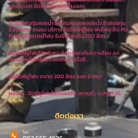
ทุกประเภท ฉีดโฟมทุ่นลอยน้ำ.com
ดูเพิ่มเติม
รับฉีดโฟมทุ่นลอยน้ำ รับประกอบแพลอยน้ำ รับซ่อมทุ่น
รั่วทุ่นแตก ระนอง บริการ รับฉีดพียูโฟม พ่นโฟม ฉีด PU
Foam รับสเปรย์โฟม รับฉีดโฟมถัง 200 ลิตร
ดูเพิ่มเติม
รับพ่นพียูโฟมใส่หลังคา พ่นหลังคากันความร้อน ลด
ความร้อนใต้หลังคา ป้องกันการรั่วซึ…
ดูเพิ่มเติม
ถังฉีดพียูโฟม ขนาด 200 ลิตร แบบ 2 ขอบ
ดูเพิ่มเติม
ผลงาน : ฉีดพียูโฟมใส่เรือยอร์ช สถานที่ : จ.ปทุมธานี
ดูเพิ่มเติม
ติดต่อเรา
โทร