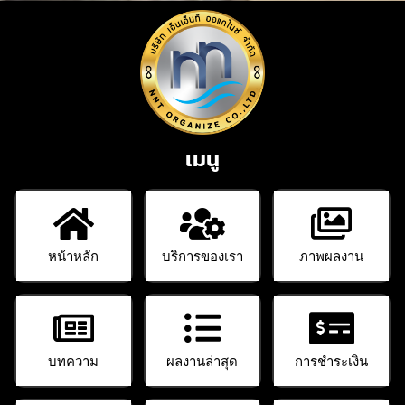
เมนู
หน้าหลัก
บริการของเรา
ภาพผลงาน
บทความ
ผลงานล่าสุด
การชำระเงิน