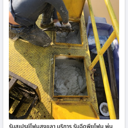
รับสเปรย์โฟมสงขลา บริการ รับฉีดพียูโฟม พ่น