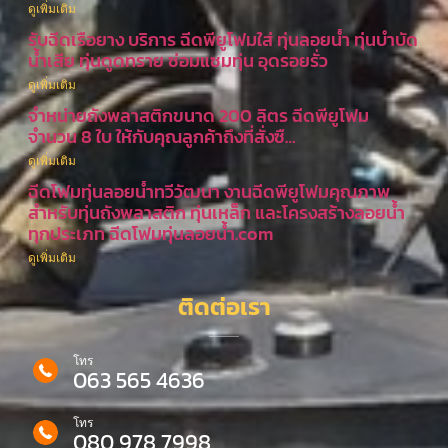
ดูเพิ่มเติม
รับฉีดเรือยาง บริการ ฉีดพียูโฟมใส่ ทุ่นลอยน้ำ ทุ่นบำบัด
น้ำเสีย ทุ่นดูดทราย ซ่อมแซมทุ่น อุดรอยรั่ว
ดูเพิ่มเติม
จำหน่ายถังพลาสติกขนาด 200 ลิตร ฉีดพียูโฟม
จำนวน 8 ใบ ให้กับคุณลูกค้าถึงที่สั่งซื…
ดูเพิ่มเติม
ฉีดโฟมทุ่นลอยน้ำทวีวัฒนา งานฉีดพียูโฟมคุณภาพ
สำหรับทุ่นถังพลาสติก ทุ่นเหล็ก และโครงสร้างลอยน้ำ
ทุกประเภท ฉีดโฟมทุ่นลอยน้ำ.com
ดูเพิ่มเติม
ติดต่อเรา
โทร
063 565 4636
โทร
080 978 7998