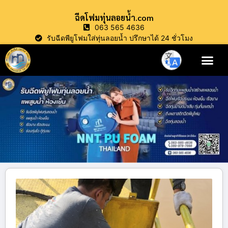
ฉีดโฟมทุ่นลอยน้ำ.com
063 565 4636
รับฉีดพียูโฟมใส่ทุ่นลอยน้ำ ปรึกษาได้ 24 ชั่วโมง