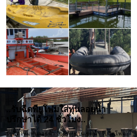
..รับฉีดพียูโฟมใส่ทุ่นลอยน้ำ
ปรึกษาได้ 24 ชั่วโมง..
รับฉีดโฟมทุ่นลอยน้ำ รับฉีดทุ่นกั้นเขตน้ำ รับฉีดโฟม