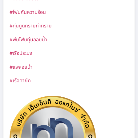
#โฟมกันความร้อน
#ทุ่นดูดทรายท่าทราย
#พ่นโฟมทุ่นลอยน้ำ
#เรือประมง
#แพลอยน้ำ
#เรือคายัค