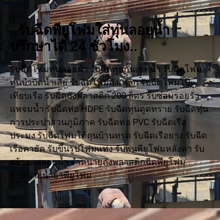
..รับฉีดพียูโฟมใส่ทุ่นลอยน้ำ
ปรึกษาได้ 24 ชั่วโมง..
รับฉีดโฟมทุ่นลอยน้ำ รับฉีดทุ่นกั้นเขตน้ำ รับฉีดโฟม
ทุ่นบำบัดน้ำเสีย รับฉีดโฟมถังเหล็ก รับฉีดโฟมโป๊ะ
เทียบเรือ รับฉีดถังพลาสติก 200 ลิตร รับซ่อมรอยรั่ว
แพจมน้ำ รับฉีดท่อ HDPE รับฉีดทุ่นดูดทราย รับฉีดทุ่น
การประปาส่วนภูมิภาค รับฉีดท่อ PVC รับฉีดเรือ
ประมง รับฉีดโฟมใต้ถุนบ้านทรุด รับฉีดเรือยาง รับฉีด
เรือคายัค รับขึ้นรูปโฟมแท่ง รับพ่นพียูโฟมหลังคา รับ
สร้างแพลอยน้ำ จำหน่ายถังพลาสติกฉีดพียูโฟม
จำหน่ายน้ำยาพียูโฟม