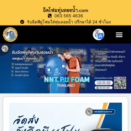
ฉีดโฟมทุ่นลอยน้ำ.com
063 565 4636
รับฉีดพียูโฟมใส่ทุ่นลอยน้ำ ปรึกษาได้ 24 ชั่วโมง