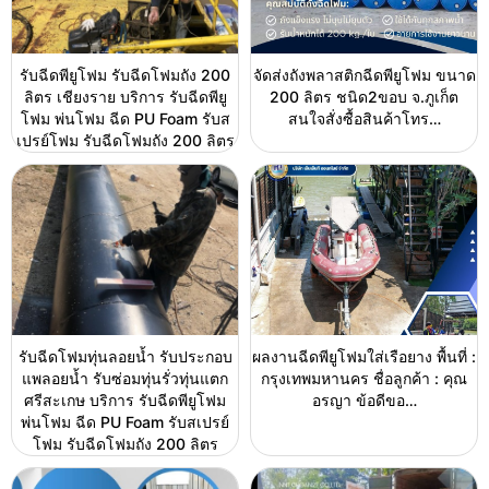
รับฉีดพียูโฟม รับฉีดโฟมถัง 200
จัดส่งถังพลาสติกฉีดพียูโฟม ขนาด
ลิตร เชียงราย บริการ รับฉีดพียู
200 ลิตร ชนิด2ขอบ จ.ภูเก็ต
โฟม พ่นโฟม ฉีด PU Foam รับส
สนใจสั่งซื้อสินค้าโทร…
เปรย์โฟม รับฉีดโฟมถัง 200 ลิตร
รับฉีดโฟมทุ่นลอยน้ำ รับประกอบ
ผลงานฉีดพียูโฟมใส่เรือยาง พื้นที่ :
แพลอยน้ำ รับซ่อมทุ่นรั่วทุ่นแตก
กรุงเทพมหานคร ชื่อลูกค้า : คุณ
ศรีสะเกษ บริการ รับฉีดพียูโฟม
อรญา ข้อดีขอ…
พ่นโฟม ฉีด PU Foam รับสเปรย์
โฟม รับฉีดโฟมถัง 200 ลิตร