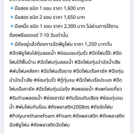
มือสอง ชนิด 1 ขอบ ราคา 1,600 บาท
มือสอง ชนิด 2 ขอบ ราคา 1,650 บาท
มือหนึ่ง ชนิด 1 ขอบ ราคา 2,300 บาท ไม่ผ่านการใช้งาน
ต้องพรีออเดอร์ 7-10 วันเท่านั้น
มีถังอยู่แล้วต้องการฉีดพียูโฟม ราคา 1,250 บาท/ใบ
#ฉีดพียูโฟมใส่ทุ่นลอยน้ำ #ซ่อมแซมทุ่นรั่ว #ฉีดโฟมโป๊ะ #ฉีด
โฟมใต้พื้นบ้าน #ฉีดโฟมทุ่นลอยน้ำ #ฉีดโฟมทุ่นบำบัดน้ำเสีย
#พ่นโฟมหลังคา #ฉีดโฟมเรือยาง #ฉีดโฟมเรือคายัค #ฉีดทุ่น
บำบัดน้ำเสีย #ซ่อมทุ่นรั่ว #กู้ทุ่นจม #ฉีดโฟมเรือประมง #ฉีด
โฟมเรือคายัค #ฉีดโฟมทุ่นบ่อกุ้ง #แพลอยน้ำ #แพท่องเที่ยว
#รับทำแพลอยน้ำ #ช่องชาร์ป #กันร้อนกันเสียง #ซ่อมทุ่นจม
น้ำ #พ่นโฟมกันร้อน #ถังพลาสติก200ลิตร #ถังอัดโฟม
#Polyurethanefoam #Foam #ถังพลาสติก #ถังพลาสติก
ฉีดพียูโฟม #ถังพลาสติกฉีดโฟม