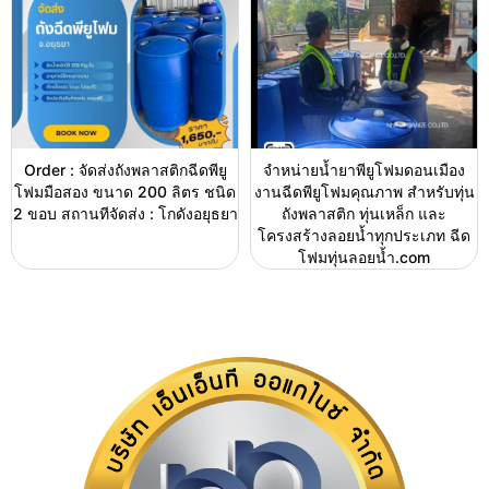
Order : จัดส่งถังพลาสติกฉีดพียู
จำหน่ายน้ำยาพียูโฟมดอนเมือง
โฟมมือสอง ขนาด 200 ลิตร ชนิด
งานฉีดพียูโฟมคุณภาพ สำหรับทุ่น
2 ขอบ สถานทีจัดส่ง : โกดังอยุธยา
ถังพลาสติก ทุ่นเหล็ก และ
โครงสร้างลอยน้ำทุกประเภท ฉีด
โฟมทุ่นลอยน้ำ.com