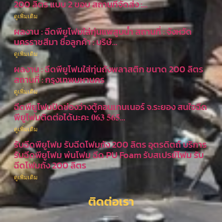
200 ลิตร แบบ 2 ขอบ สถานที่จัดส่ง :…
ดูเพิ่มเติม
ผลงาน : ฉีดพียูโฟมใส่ทุ่นแพสูบน้ำ สถานที่ : จังหวัด
นครราชสีมา ชื่อลูกค้า : บริษั…
ดูเพิ่มเติม
ผลงาน : ฉีดพียูโฟมใส่ทุ่นถังพลาสติก ขนาด 200 ลิตร
สถานที่ : กรุงเทพมหานคร
ดูเพิ่มเติม
ฉีดพียูโฟมปิดช่องว่างตู้คอนเทนเนอร์ จ.ระยอง สนใจฉีด
พียูโฟมติดต่อได้นะคะ 𝟎𝟔𝟑 𝟓𝟔𝟓…
ดูเพิ่มเติม
รับฉีดพียูโฟม รับฉีดโฟมถัง 200 ลิตร อุตรดิตถ์ บริการ
รับฉีดพียูโฟม พ่นโฟม ฉีด PU Foam รับสเปรย์โฟม รับ
ฉีดโฟมถัง 200 ลิตร
ดูเพิ่มเติม
ติดต่อเรา