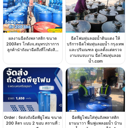
ผลงานฉีดถังพลาสติก ขนาด
ฉีดโฟมทุ่นลอยน้ำดินแดง ให้
200ลิตร โกดังจ.สมุทรปราการ
บริการฉีดโฟมทุ่นลอยน้ำ กรุงเทพ
ลูกค้านำถังมาฉีดถึงที่โกดังสิ…
และปริมณฑล ดูแลตั้งแต่ตรวจ
งานจนจบงาน ฉีดโฟมทุ่นลอย
น้ำ.com
Order : จัดส่งถังฉีดพียูโฟม ขนาด
ฉีดพียูโฟมใส่ทุ่นถังพลาสติก
200 ลิตร แบบ 2 ขอบ สถานที่ :
ยานนาวา ฟื้นฟูแพลอยน้ำ บ้าน