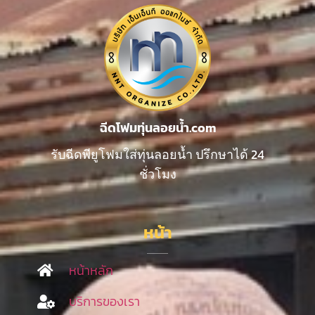
ฉีดโฟมทุ่นลอยน้ำ.com
รับฉีดพียูโฟมใส่ทุ่นลอยน้ำ ปรึกษาได้ 24
ชั่วโมง
หน้า
หน้าหลัก
บริการของเรา