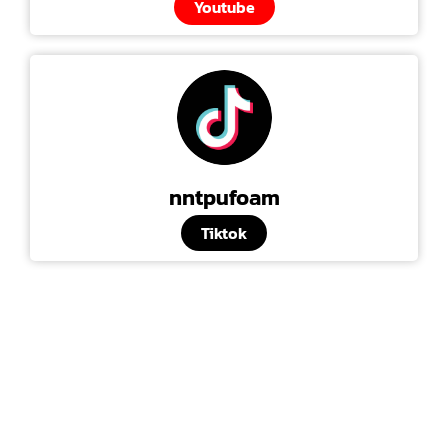
Youtube
nntpufoam
Tiktok