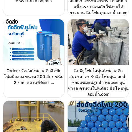
จ.พระนครศรีอยุธยา
ลอยน้ำ แพร้านอาหาร ให้กลับมา
แข็งแรง ปลอดภัย ใช้งานได้
ยาวนาน ฉีดโฟมทุ่นลอยน้ำ.com
Order : จัดส่งถังพลาสติกฉีดพียู
ฉีดพียูโฟมใส่ทุ่นถังพลาสติก
โฟมมือสอง ขนาด 200 ลิตร ชนิด
สมุทรสาคร รับฉีดโฟมทุ่นลอยน้ำ
2 ขอบ สถานที่จัดส่ง …
ซ่อมแซมแพสูบน้ำ ทุ่นแตก ทุ่น
ชำรุด ครบจบในที่เดียว ฉีดโฟมทุ่น
ลอยน้ำ.com