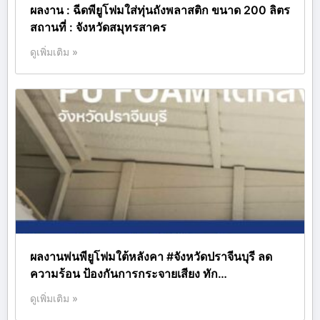
ผลงาน : ฉีดพียูโฟมใส่ทุ่นถังพลาสติก ขนาด 200 ลิตร
สถานที่ : จังหวัดสมุทรสาคร
ดูเพิ่มเติม »
ผลงานพ่นพียูโฟมใต้หลังคา #จังหวัดปราจีนบุรี ลด
ความร้อน ป้องกันการกระจายเสียง ทัก…
ดูเพิ่มเติม »