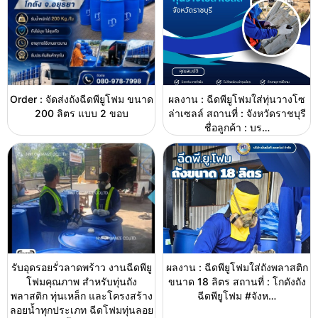
Order : จัดส่งถังฉีดพียูโฟม ขนาด
ผลงาน : ฉีดพียูโฟมใส่ทุ่นวางโซ
200 ลิตร แบบ 2 ขอบ
ล่าเซลล์ สถานที่ : จังหวัดราชบุรี
ชื่อลูกค้า : บร…
รับอุดรอยรั่วลาดพร้าว งานฉีดพียู
ผลงาน : ฉีดพียูโฟมใส่ถังพลาสติก
โฟมคุณภาพ สำหรับทุ่นถัง
ขนาด 18 ลิตร สถานที่ : โกดังถัง
พลาสติก ทุ่นเหล็ก และโครงสร้าง
ฉีดพียูโฟม #จังห…
ลอยน้ำทุกประเภท ฉีดโฟมทุ่นลอย