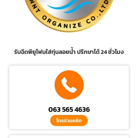
รับฉีดพียูโฟมใส่ทุ่นลอยน้ำ ปรึกษาได้ 24 ชั่วโมง
063 565 4636
โทรด่วนคลิก