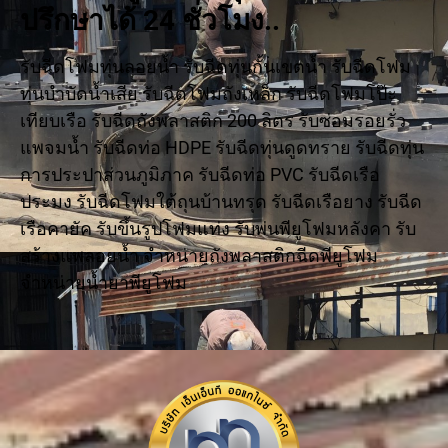
ปรึกษาได้ 24 ชั่วโมง..
รับฉีดโฟมทุ่นลอยน้ำ รับฉีดทุ่นกั้นเขตน้ำ รับฉีดโฟม
ทุ่นบำบัดน้ำเสีย รับฉีดโฟมถังเหล็ก รับฉีดโฟมโป๊ะ
เทียบเรือ รับฉีดถังพลาสติก 200 ลิตร รับซ่อมรอยรั่ว
แพจมน้ำ รับฉีดท่อ HDPE รับฉีดทุ่นดูดทราย รับฉีดทุ่น
การประปาส่วนภูมิภาค รับฉีดท่อ PVC รับฉีดเรือ
ประมง รับฉีดโฟมใต้ถุนบ้านทรุด รับฉีดเรือยาง รับฉีด
เรือคายัค รับขึ้นรูปโฟมแท่ง รับพ่นพียูโฟมหลังคา รับ
สร้างแพลอยน้ำ จำหน่ายถังพลาสติกฉีดพียูโฟม
จำหน่ายน้ำยาพียูโฟม