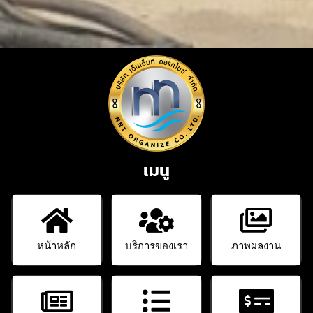
เมนู
หน้าหลัก
บริการของเรา
ภาพผลงาน