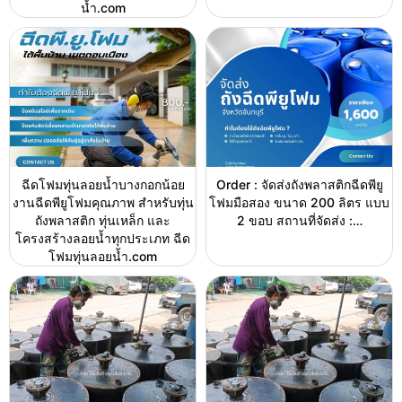
น้ำ.com
ฉีดโฟมทุ่นลอยน้ำบางกอกน้อย
Order : จัดส่งถังพลาสติกฉีดพียู
งานฉีดพียูโฟมคุณภาพ สำหรับทุ่น
โฟมมือสอง ขนาด 200 ลิตร แบบ
ถังพลาสติก ทุ่นเหล็ก และ
2 ขอบ สถานที่จัดส่ง :…
โครงสร้างลอยน้ำทุกประเภท ฉีด
โฟมทุ่นลอยน้ำ.com