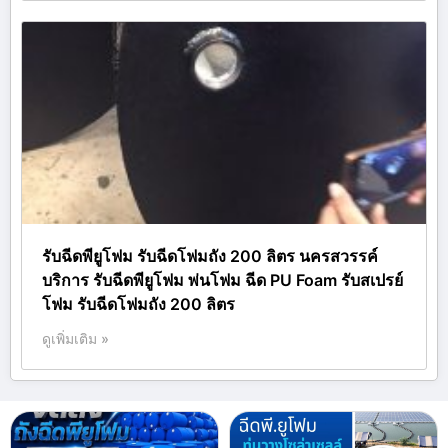
รับฉีดพียูโฟม รับฉีดโฟมถัง 200 ลิตร นครสวรรค์
บริการ รับฉีดพียูโฟม พ่นโฟม ฉีด PU Foam รับสเปรย์
โฟม รับฉีดโฟมถัง 200 ลิตร
ดูเพิ่มเติม »