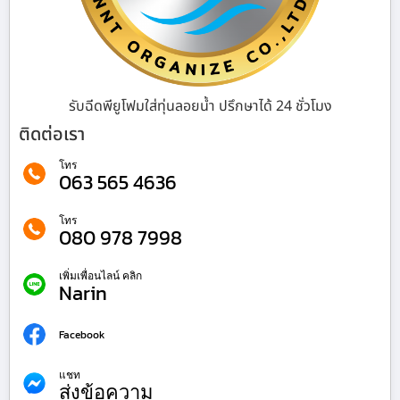
รับฉีดพียูโฟมใส่ทุ่นลอยน้ำ ปรึกษาได้ 24 ชั่วโมง
ติดต่อเรา
โทร
063 565 4636
โทร
080 978 7998
เพิ่มเพื่อนไลน์ คลิก
Narin
Facebook
แชท
ส่งข้อความ