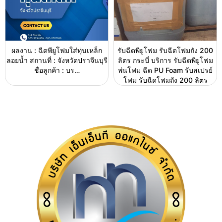
ผลงาน : ฉีดพียูโฟมใส่ทุ่นเหล็ก
รับฉีดพียูโฟม รับฉีดโฟมถัง 200
ลอยน้ำ สถานที่ : จังหวัดปราจีนบุรี
ลิตร กระบี่ บริการ รับฉีดพียูโฟม
ชื่อลูกค้า : บร…
พ่นโฟม ฉีด PU Foam รับสเปรย์
โฟม รับฉีดโฟมถัง 200 ลิตร