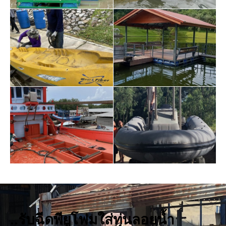
..รับฉีดพียูโฟมใส่ทุ่นลอยน้ำ