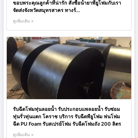
ขอบพระคุณลูกค้าที่น่ารัก สั่งซื้อน้ำยาพียูโฟมกับเรา
จัดส่งจังหวัดสมุทรสาคร ทางร้…
ดูเพิ่มเติม »
รับฉีดโฟมทุ่นลอยน้ำ รับประกอบแพลอยน้ำ รับซ่อม
ทุ่นรั่วทุ่นแตก โคราช บริการ รับฉีดพียูโฟม พ่นโฟม
ฉีด PU Foam รับสเปรย์โฟม รับฉีดโฟมถัง 200 ลิตร
ดูเพิ่มเติม »