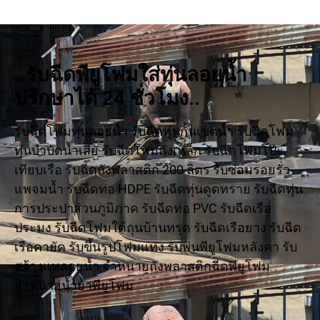
..รับฉีดพียูโฟมใส่ทุ่นลอยน้ำ
ปรึกษาได้ 24 ชั่วโมง..
รับฉีดโฟมทุ่นลอยน้ำ รับฉีดทุ่นกั้นเขตน้ำ รับฉีดโฟม
ทุ่นบำบัดน้ำเสีย รับฉีดโฟมถังเหล็ก รับฉีดโฟมโป๊ะ
เทียบเรือ รับฉีดถังพลาสติก 200 ลิตร รับซ่อมรอยรั่ว
แพจมน้ำ รับฉีดท่อ HDPE รับฉีดทุ่นดูดทราย รับฉีดทุ่น
การประปาส่วนภูมิภาค รับฉีดท่อ PVC รับฉีดเรือ
ประมง รับฉีดโฟมใต้ถุนบ้านทรุด รับฉีดเรือยาง รับฉีด
เรือคายัค รับขึ้นรูปโฟมแท่ง รับพ่นพียูโฟมหลังคา รับ
สร้างแพลอยน้ำ จำหน่ายถังพลาสติกฉีดพียูโฟม
จำหน่ายน้ำยาพียูโฟม