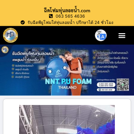
ฉีดโฟมทุ่นลอยน้ำ.com
063 565 4636
รับฉีดพียูโฟมใส่ทุ่นลอยน้ำ ปรึกษาได้ 24 ชั่วโมง