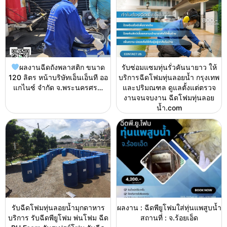
ผลงานฉีดถังพลาสติก ขนาด
รับซ่อมแซมทุ่นรั่วคันนายาว ให้
120 ลิตร หน้าบริษัทเอ็นเอ็นที ออ
บริการฉีดโฟมทุ่นลอยน้ำ กรุงเทพ
แกไนซ์ จำกัด จ.พระนครศร…
และปริมณฑล ดูแลตั้งแต่ตรวจ
งานจนจบงาน ฉีดโฟมทุ่นลอย
น้ำ.com
รับฉีดโฟมทุ่นลอยน้ำมุกดาหาร
ผลงาน : ฉีดพียูโฟมใส่ทุ่นแพสูบน้ำ
บริการ รับฉีดพียูโฟม พ่นโฟม ฉีด
สถานที่ : จ.ร้อยเอ็ด