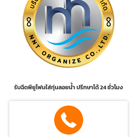
รับฉีดพียูโฟมใส่ทุ่นลอยน้ำ ปรึกษาได้ 24 ชั่วโมง