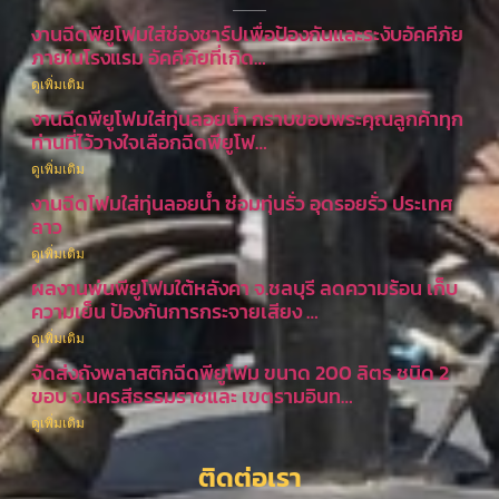
งานฉีดพียูโฟมใส่ช่องชาร์ปเพื่อป้องกันและระงับอัคคีภัย
ภายในโรงแรม อัคคีภัยที่เกิด…
ดูเพิ่มเติม
งานฉีดพียูโฟมใส่ทุ่นลอยน้ำ กราบขอบพระคุณลูกค้าทุก
ท่านที่ไว้วางใจเลือกฉีดพียูโฟ…
ดูเพิ่มเติม
งานฉีดโฟมใส่ทุ่นลอยน้ำ ซ่อมทุ่นรั่ว อุดรอยรั่ว ประเทศ
ลาว
ดูเพิ่มเติม
ผลงานพ่นพียูโฟมใต้หลังคา จ.ชลบุรี ลดความร้อน เก็บ
ความเย็น ป้องกันการกระจายเสียง …
ดูเพิ่มเติม
จัดส่งถังพลาสติกฉีดพียูโฟม ขนาด 200 ลิตร ชนิด 2
ขอบ จ.นครสีธรรมราชและ เขตรามอินท…
ดูเพิ่มเติม
ติดต่อเรา