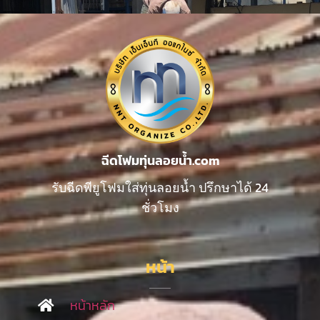
ฉีดโฟมทุ่นลอยน้ำ.com
รับฉีดพียูโฟมใส่ทุ่นลอยน้ำ ปรึกษาได้ 24
ชั่วโมง
หน้า
หน้าหลัก