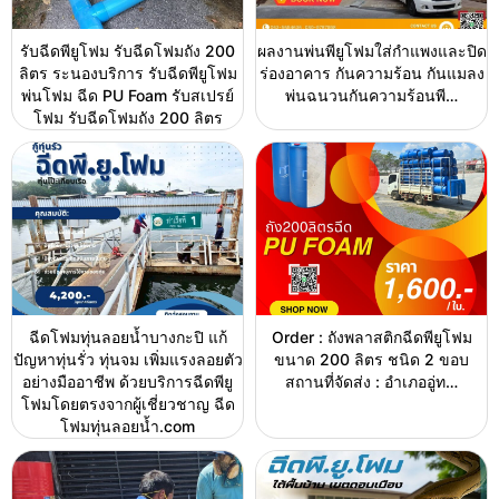
รับฉีดพียูโฟม รับฉีดโฟมถัง 200
ผลงานพ่นพียูโฟมใส่กำแพงและปิด
ลิตร ระนองบริการ รับฉีดพียูโฟม
ร่องอาคาร กันความร้อน กันแมลง
พ่นโฟม ฉีด PU Foam รับสเปรย์
พ่นฉนวนกันความร้อนพี…
โฟม รับฉีดโฟมถัง 200 ลิตร
ฉีดโฟมทุ่นลอยน้ำบางกะปิ แก้
Order : ถังพลาสติกฉีดพียูโฟม
ปัญหาทุ่นรั่ว ทุ่นจม เพิ่มแรงลอยตัว
ขนาด 200 ลิตร ชนิด 2 ขอบ
อย่างมืออาชีพ ด้วยบริการฉีดพียู
สถานที่จัดส่ง : อำเภออู่ท…
โฟมโดยตรงจากผู้เชี่ยวชาญ ฉีด
โฟมทุ่นลอยน้ำ.com