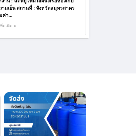
งาน : ฉีดพียูโฟมใส่ผนังเรือห้องเก็บ
วามเย็น สถานที่ : จังหวัดสมุทรสาคร
้มค่า…
เพิ่มเติม »