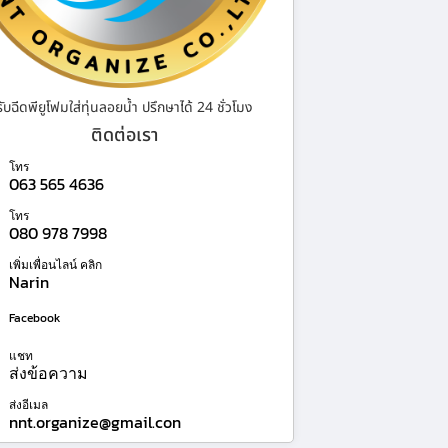
รับฉีดพียูโฟมใส่ทุ่นลอยน้ำ ปรึกษาได้ 24 ชั่วโมง
ติดต่อเรา
โทร
063 565 4636
โทร
080 978 7998
เพิ่มเพื่อนไลน์ คลิก
Narin
Facebook
แชท
ส่งข้อความ
ส่งอีเมล
nnt.organize@gmail.con