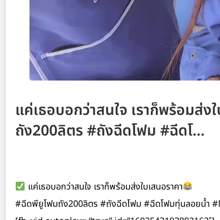
แค่เธอบอกว่าสนใจ เราก็พร้อมส่ง
ถัง200ลิตร #ถังฉีดโฟม #ฉีดโ…
แค่เธอบอกว่าสนใจ เราก็พร้อมส่งใบเสนอราคา
#ฉีดพียูโฟมถัง200ลิตร #ถังฉีดโฟม #ฉีดโฟมทุ่นลอยน้ำ #