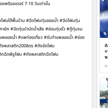
องพรีออเดอร์ 7-10 วันเท่านั้น
ีดโฟมใต้พื้นบ้าน #ฉีดโฟมทุ่นลอยน้ำ #ฉีดโฟมทุ่น
ค #ฉีดทุ่นบำบัดน้ำเสีย #ซ่อมทุ่นรั่ว #กู้ทุ่นจม
 #แพลอยน้ำ #แพท่องเที่ยว #รับทำแพลอยน้ำ #ช่อง
#ถังพลาสติก200ลิตร #ถังอัดโฟม
ถ
ร
ฉีดพียูโฟม #ถังพลาสติกฉีดโฟม
พ
ดู