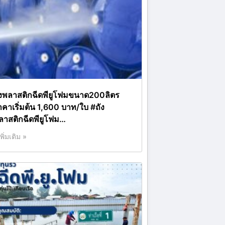
ังพลาสติกฉีดพียูโฟมขนาด200ลิตร
าคาเริ่มต้น 1,600 บาท/ใบ #ถัง
ลาสติกฉีดพียูโฟม…
เพิ่มเติม »