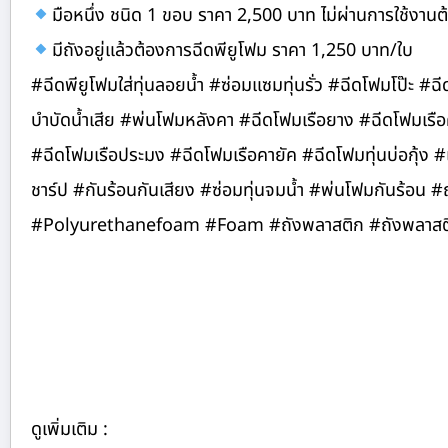
มือหนึ่ง ชนิด 1 ขอบ ราคา 2,500 บาท ไม่ผ่านการใช้งานต้
มีถังอยู่แล้วต้องการฉีดพียูโฟม ราคา 1,250 บาท/ใบ
#ฉีดพียูโฟมใส่ทุ่นลอยน้ำ #ซ่อมแซมทุ่นรั่ว #ฉีดโฟมโป๊ะ #ฉ
บำบัดน้ำเสีย #พ่นโฟมหลังคา #ฉีดโฟมเรือยาง #ฉีดโฟมเรือคายั
#ฉีดโฟมเรือประมง #ฉีดโฟมเรือคายัค #ฉีดโฟมทุ่นบ่อกุ้ง
ชาร์ป #กันร้อนกันเสียง #ซ่อมทุ่นจมน้ำ #พ่นโฟมกันร้อน 
#Polyurethanefoam #Foam #ถังพลาสติก #ถังพลาสติก
ดูเพิ่มเติม :