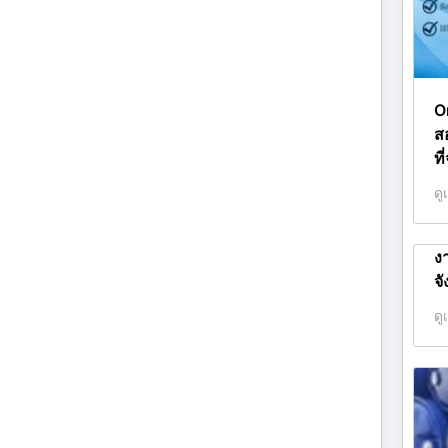
O
ส
ที
ดู
ง
จ
ดู