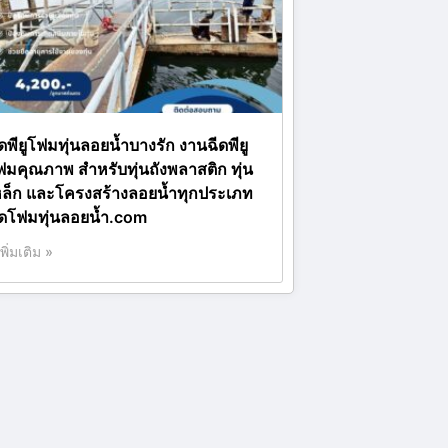
ีดพียูโฟมทุ่นลอยน้ำบางรัก งานฉีดพียู
ฟมคุณภาพ สำหรับทุ่นถังพลาสติก ทุ่น
หล็ก และโครงสร้างลอยน้ำทุกประเภท
ีดโฟมทุ่นลอยน้ำ.com
เพิ่มเติม »