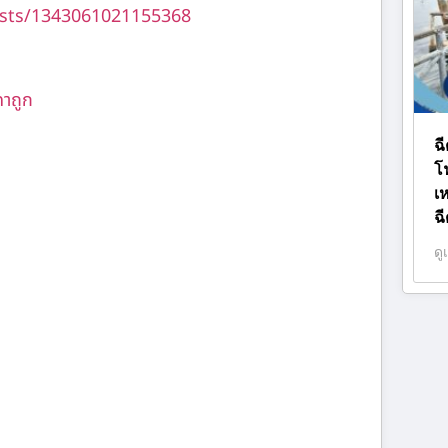
sts/1343061021155368
คาถูก
ฉ
โ
เ
ฉ
ดู