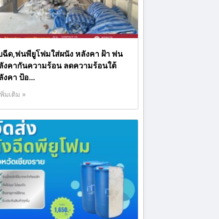
บฉีด,พ่นพียูโฟมใส่ผนัง หลังคา ฝ้า พ่น
ลังคากันความร้อน ลดความร้อนใต้
ลังคา ป้อ…
เพิ่มเติม »