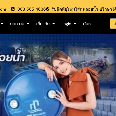
.com
063 565 4636
รับฉีดพียูโฟมใส่ทุ่นลอยน้ำ ปรึกษาได
บทความ
เกี่ยวกับ
Login
ค้นหา
เ