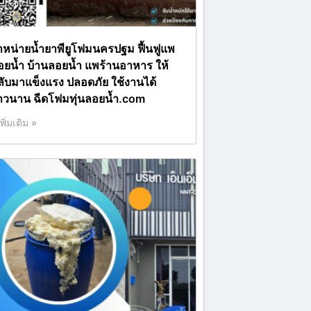
ำหน่ายน้ำยาพียูโฟมนครปฐม ฟื้นฟูแพ
อยน้ำ บ้านลอยน้ำ แพร้านอาหาร ให้
ลับมาแข็งแรง ปลอดภัย ใช้งานได้
าวนาน ฉีดโฟมทุ่นลอยน้ำ.com
เพิ่มเติม »