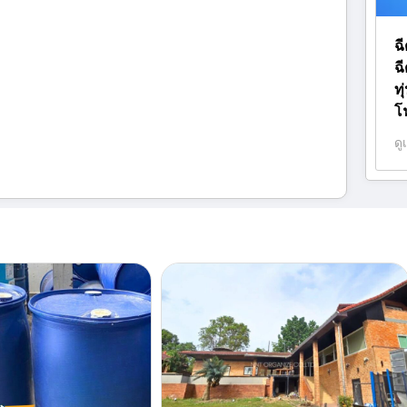
ฉ
ฉ
ทุ
โ
ดู