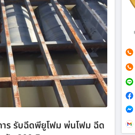
ิการ รับฉีดพียูโฟม พ่นโฟม ฉีด