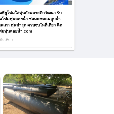
ีดพียูโฟมใส่ทุ่นถังพลาสติกวัฒนา รับ
ีดโฟมทุ่นลอยน้ำ ซ่อมแซมแพสูบน้ำ
่นแตก ทุ่นชำรุด ครบจบในที่เดียว ฉีด
ฟมทุ่นลอยน้ำ.com
เพิ่มเติม »