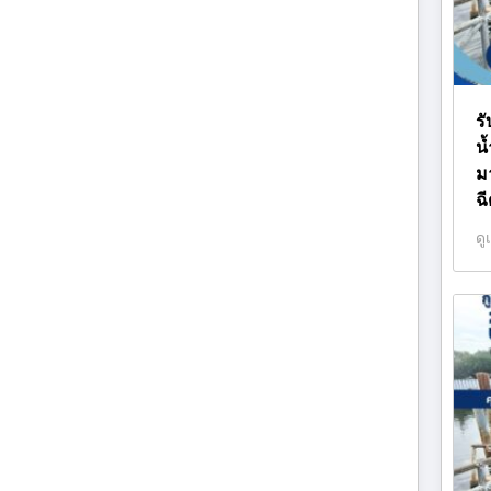
รั
น
ม
ฉ
ดู