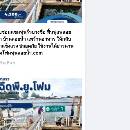
บซ่อมแซมทุ่นรั่วบางซื่อ ฟื้นฟูแพลอย
้ำ บ้านลอยน้ำ แพร้านอาหาร ให้กลับ
าแข็งแรง ปลอดภัย ใช้งานได้ยาวนาน
ีดโฟมทุ่นลอยน้ำ.com
เพิ่มเติม »