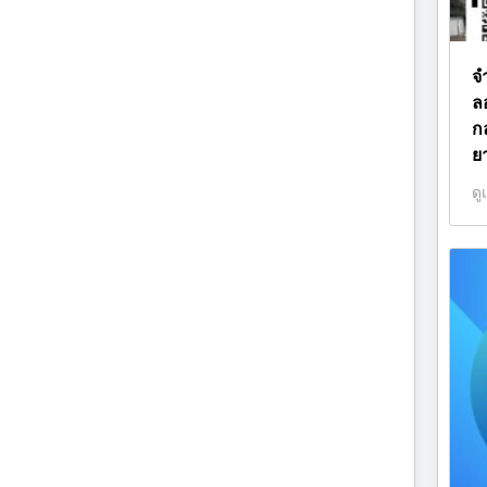
จ
ล
ก
ย
ดู