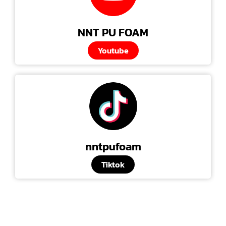
NNT PU FOAM
Youtube
nntpufoam
Tiktok