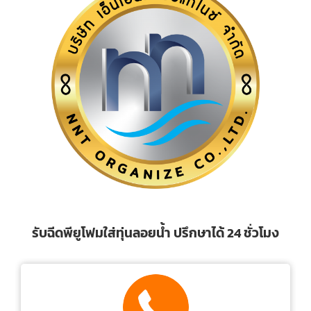
รับฉีดพียูโฟมใส่ทุ่นลอยน้ำ ปรึกษาได้ 24 ชั่วโมง