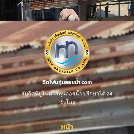
จำหน่ายน้ำยาพียูโฟม
ฉีดโฟมทุ่นลอยน้ำ.com
รับฉีดพียูโฟมใส่ทุ่นลอยน้ำ ปรึกษาได้ 24
ชั่วโมง
หน้า