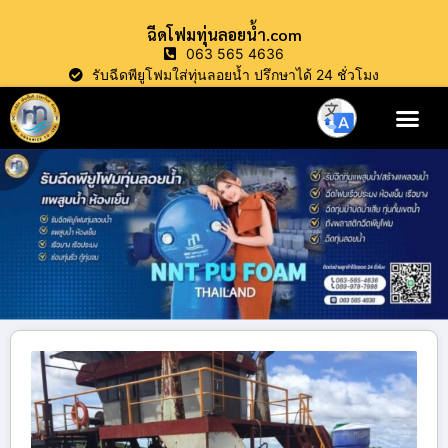
ฉีดโฟมทุ่นลอยน้ำ.com
063 565 4636
รับฉีดพียูโฟมใส่ทุ่นลอยน้ำ ปรึกษาได้ 24 ชั่วโมง