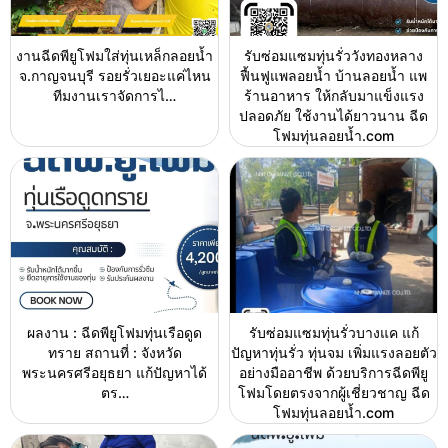
งานฉีดพียูโฟมใส่ทุ่นเหล็กลอยน้ำ
รับซ่อมแซมทุ่นรั่ววังทองหลาง
จ.กาญจนบุรี รอยรั่วเยอะแค่ไหน
ฟื้นฟูแพลอยน้ำ บ้านลอยน้ำ แพ
ทีมงานเราจัดการไ…
ร้านอาหาร ให้กลับมาแข็งแรง
ปลอดภัย ใช้งานได้ยาวนาน ฉีด
โฟมทุ่นลอยน้ำ.com
ผลงาน : ฉีดพียูโฟมทุ่นเรือดูด
รับซ่อมแซมทุ่นรั่วบางแค แก้
ทราย สถานที่ : จังหวัด
ปัญหาทุ่นรั่ว ทุ่นจม เพิ่มแรงลอยตัว
พระนครศรีอยุธยา แก้ปัญหาได้
อย่างมืออาชีพ ด้วยบริการฉีดพียู
ตร…
โฟมโดยตรงจากผู้เชี่ยวชาญ ฉีด
โฟมทุ่นลอยน้ำ.com