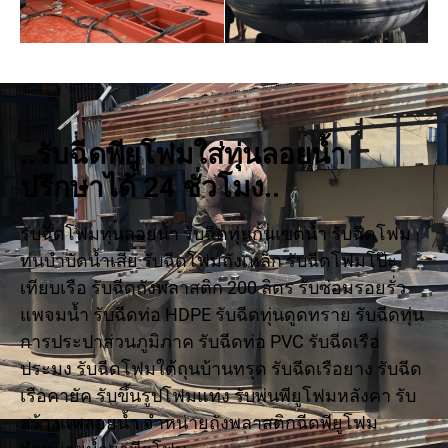
..รับฉีดพียูโฟมใส่ทุ่นลอยน้ำ
ปรึกษาได้ 24 ชั่วโมง..
รับฉีดโฟมทุ่นลอยน้ำ รับฉีดทุ่นกั้นเขตน้ำ รับฉีดโฟม
ทุ่นบำบัดน้ำเสีย รับฉีดโฟมถังเหล็ก รับฉีดโฟมโป๊ะ
เทียบเรือ รับฉีดถังพลาสติก 200 ลิตร รับซ่อมรอยรั่ว
แพจมน้ำ รับฉีดท่อ HDPE รับฉีดทุ่นดูดทราย รับฉีดทุ่น
การประปาส่วนภูมิภาค รับฉีดท่อ PVC รับฉีดเรือ
ประมง รับฉีดโฟมใต้ถุนบ้านทรุด รับฉีดเรือยาง รับฉีด
เรือคายัค รับขึ้นรูปโฟมแท่ง รับพ่นพียูโฟมหลังคา รับ
สร้างแพลอยน้ำ จำหน่ายถังพลาสติกฉีดพียูโฟม