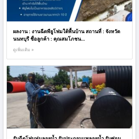
ผลงาน : งานฉีดพียูโฟมใต้พื้นบ้าน สถานที่ : จังหวัด
นนทบุรี ชื่อลูกค้า : คุณสมโภชน…
ดูเพิ่มเติม »
รับฉีดโฟมทุ่นลอยน้ำ รับประกอบแพลอยน้ำ รับซ่อม