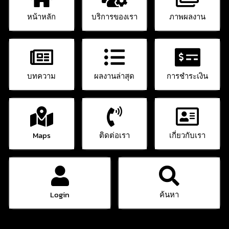
หน้าหลัก
บริการของเรา
ภาพผลงาน
บทความ
ผลงานล่าสุด
การชำระเงิน
Maps
ติดต่อเรา
เกี่ยวกับเรา
Login
ค้นหา