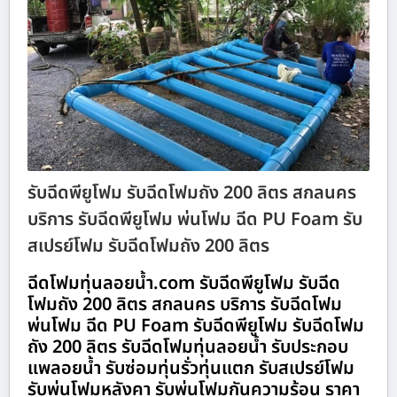
รับฉีดพียูโฟม รับฉีดโฟมถัง 200 ลิตร สกลนคร
บริการ รับฉีดพียูโฟม พ่นโฟม ฉีด PU Foam รับ
สเปรย์โฟม รับฉีดโฟมถัง 200 ลิตร
ฉีดโฟมทุ่นลอยน้ำ.com รับฉีดพียูโฟม รับฉีด
โฟมถัง 200 ลิตร สกลนคร บริการ รับฉีดโฟม
พ่นโฟม ฉีด PU Foam รับฉีดพียูโฟม รับฉีดโฟม
ถัง 200 ลิตร รับฉีดโฟมทุ่นลอยน้ำ รับประกอบ
แพลอยน้ำ รับซ่อมทุ่นรั่วทุ่นแตก รับสเปรย์โฟม
รับพ่นโฟมหลังคา รับพ่นโฟมกันความร้อน ราคา