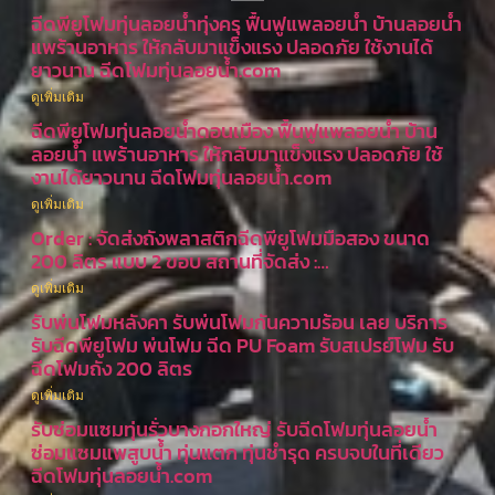
ฉีดพียูโฟมทุ่นลอยน้ำทุ่งครุ ฟื้นฟูแพลอยน้ำ บ้านลอยน้ำ
แพร้านอาหาร ให้กลับมาแข็งแรง ปลอดภัย ใช้งานได้
ยาวนาน ฉีดโฟมทุ่นลอยน้ำ.com
ดูเพิ่มเติม
ฉีดพียูโฟมทุ่นลอยน้ำดอนเมือง ฟื้นฟูแพลอยน้ำ บ้าน
ลอยน้ำ แพร้านอาหาร ให้กลับมาแข็งแรง ปลอดภัย ใช้
งานได้ยาวนาน ฉีดโฟมทุ่นลอยน้ำ.com
ดูเพิ่มเติม
Order : จัดส่งถังพลาสติกฉีดพียูโฟมมือสอง ขนาด
200 ลิตร แบบ 2 ขอบ สถานที่จัดส่ง :…
ดูเพิ่มเติม
รับพ่นโฟมหลังคา รับพ่นโฟมกันความร้อน เลย บริการ
รับฉีดพียูโฟม พ่นโฟม ฉีด PU Foam รับสเปรย์โฟม รับ
ฉีดโฟมถัง 200 ลิตร
ดูเพิ่มเติม
รับซ่อมแซมทุ่นรั่วบางกอกใหญ่ รับฉีดโฟมทุ่นลอยน้ำ
ซ่อมแซมแพสูบน้ำ ทุ่นแตก ทุ่นชำรุด ครบจบในที่เดียว
ฉีดโฟมทุ่นลอยน้ำ.com