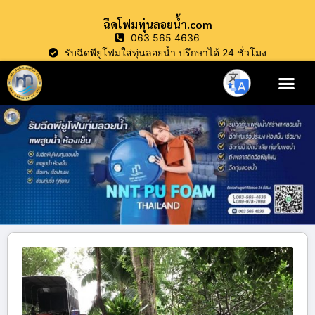
ฉีดโฟมทุ่นลอยน้ำ.com
063 565 4636
รับฉีดพียูโฟมใส่ทุ่นลอยน้ำ ปรึกษาได้ 24 ชั่วโมง