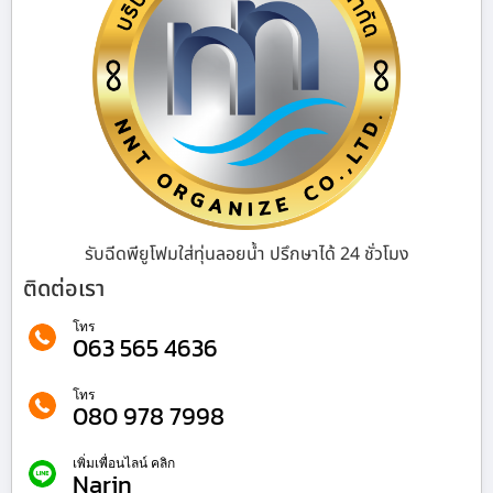
รับฉีดพียูโฟมใส่ทุ่นลอยน้ำ ปรึกษาได้ 24 ชั่วโมง
ติดต่อเรา
โทร
063 565 4636
โทร
080 978 7998
เพิ่มเพื่อนไลน์ คลิก
Narin