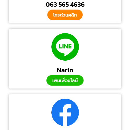
063 565 4636
โทรด่วนคลิก
Narin
เพิ่มเพื่อนไลน์