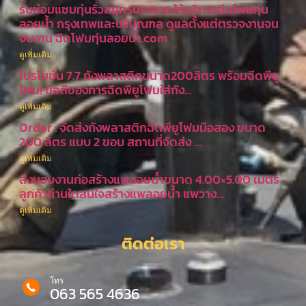
รับซ่อมแซมทุ่นรั่วสมุทรปราการ ให้บริการฉีดโฟมทุ่น
ลอยน้ำ กรุงเทพและปริมณฑล ดูแลตั้งแต่ตรวจงานจน
จบงาน ฉีดโฟมทุ่นลอยน้ำ.com
ดูเพิ่มเติม
โปรโมชั่น 7.7 ถังพลาสติกขนาด200ลิตร พร้อมฉีดพียู
โฟม! ข้อดีของการฉีดพียูโฟมใส่ถัง…
ดูเพิ่มเติม
Order : จัดส่งถังพลาสติกฉีดพียูโฟมมือสอง ขนาด
200 ลิตร แบบ 2 ขอบ สถานที่จัดส่ง …
ดูเพิ่มเติม
ส่งมอบงานก่อสร้างแพลอยน้ำขนาด 4.00×5.00 เมตร
ลูกค้าท่านใดสนใจสร้างแพลอยน้ำ แพวาง…
ดูเพิ่มเติม
ติดต่อเรา
โทร
063 565 4636