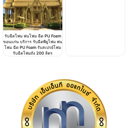
รับฉีดโฟม พ่นโฟม ฉีด PU Foam
ขอนแก่น บริการ รับฉีดพียูโฟม พ่น
โฟม ฉีด PU Foam รับสเปรย์โฟม
รับฉีดโฟมถัง 200 ลิตร