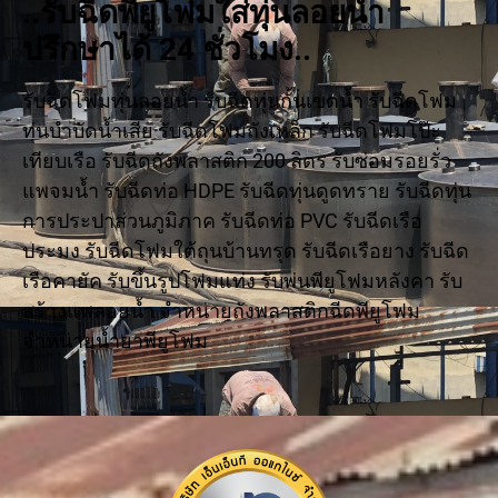
..รับฉีดพียูโฟมใส่ทุ่นลอยน้ำ
ปรึกษาได้ 24 ชั่วโมง..
รับฉีดโฟมทุ่นลอยน้ำ รับฉีดทุ่นกั้นเขตน้ำ รับฉีดโฟม
ทุ่นบำบัดน้ำเสีย รับฉีดโฟมถังเหล็ก รับฉีดโฟมโป๊ะ
เทียบเรือ รับฉีดถังพลาสติก 200 ลิตร รับซ่อมรอยรั่ว
แพจมน้ำ รับฉีดท่อ HDPE รับฉีดทุ่นดูดทราย รับฉีดทุ่น
การประปาส่วนภูมิภาค รับฉีดท่อ PVC รับฉีดเรือ
ประมง รับฉีดโฟมใต้ถุนบ้านทรุด รับฉีดเรือยาง รับฉีด
เรือคายัค รับขึ้นรูปโฟมแท่ง รับพ่นพียูโฟมหลังคา รับ
สร้างแพลอยน้ำ จำหน่ายถังพลาสติกฉีดพียูโฟม
จำหน่ายน้ำยาพียูโฟม