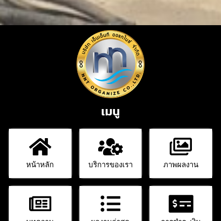
เมนู
หน้าหลัก
บริการของเรา
ภาพผลงาน