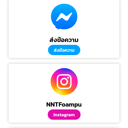
ส่งข้อความ
ส่งข้อความ
NNTFoampu
Instagram