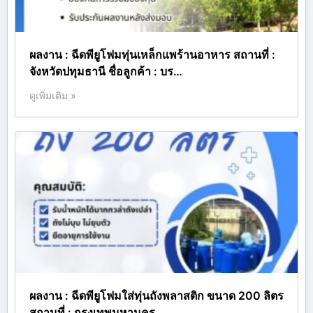
ผลงาน : ฉีดพียูโฟมทุ่นเหล็กแพร้านอาหาร สถานที่ :
จังหวัดปทุมธานี ชื่อลูกค้า : บร…
ดูเพิ่มเติม »
ผลงาน : ฉีดพียูโฟมใส่ทุ่นถังพลาสติก ขนาด 200 ลิตร
สถานที่ : กรุงเทพมหานคร