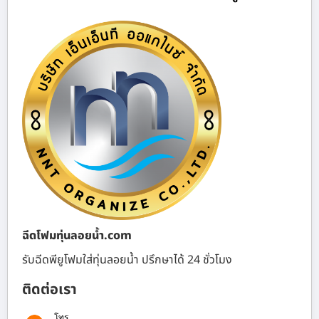
ฉีดโฟมทุ่นลอยน้ำ.com
รับฉีดพียูโฟมใส่ทุ่นลอยน้ำ ปรึกษาได้ 24 ชั่วโมง
ติดต่อเรา
โทร