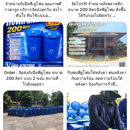
จำหน่ายถังฉีดพี.ยูโฟม คุณภาพดี
จัดโปร!!! จำหน่ายถังพลาสติก
ราคาถูก บริการจัดส่งทุกวัน ส่งไว
ขนาด 200 ลิตรฉีดพียูโฟม สั่งซื้อ
ทันใจ ทันใช้แน่นอ…
ได้รับรองไม่ผิดหวัง …
Order : จัดส่งถังฉีดพียูโฟม ขนาด
รับพ่นพียูโฟมใส่หลังคา พ่นหลังคา
200 ลิตร แบบ 2 ขอบ สถานที่ :
กันความร้อน ลดความร้อนใต้
โกดังอยุธยา
หลังคา ป้องกันการรั่วซึ…