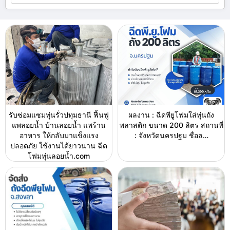
รับซ่อมแซมทุ่นรั่วปทุมธานี ฟื้นฟู
ผลงาน : ฉีดพียูโฟมใส่ทุ่นถัง
แพลอยน้ำ บ้านลอยน้ำ แพร้าน
พลาสติก ขนาด 200 ลิตร สถานที่
อาหาร ให้กลับมาแข็งแรง
: จังหวัดนครปฐม ชื่อล…
ปลอดภัย ใช้งานได้ยาวนาน ฉีด
โฟมทุ่นลอยน้ำ.com