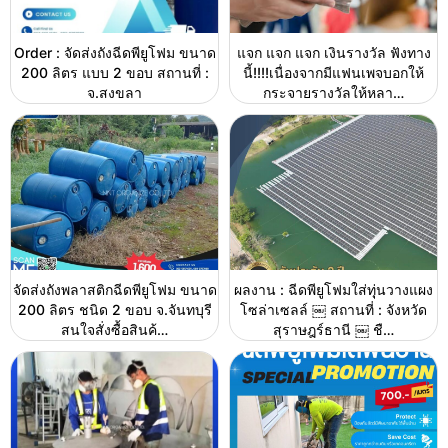
Order : จัดส่งถังฉีดพียูโฟม ขนาด
แจก แจก แจก เงินรางวัล ฟังทาง
200 ลิตร แบบ 2 ขอบ สถานที่ :
นี้!!!!เนื่องจากมีแฟนเพจบอกให้
จ.สงขลา
กระจายรางวัลให้หลา…
จัดส่งถังพลาสติกฉีดพียูโฟม ขนาด
ผลงาน : ฉีดพียูโฟมใส่ทุุ่นวางแผง
200 ลิตร ชนิด 2 ขอบ จ.จันทบุรี
โซล่าเซลล์ ￼ สถานที่ : จังหวัด
สนใจสั่งซื้อสินค้…
สุราษฎร์ธานี ￼ ชื…