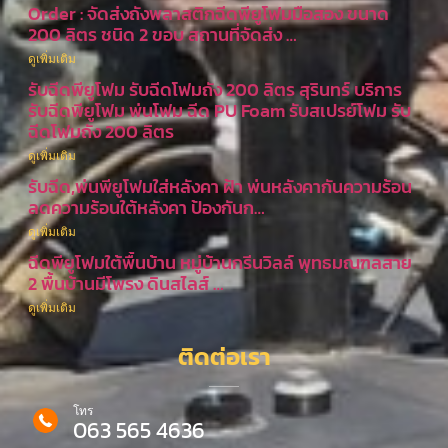
Order : จัดส่งถังพลาสติกฉีดพียูโฟมมือสอง ขนาด
200 ลิตร ชนิด 2 ขอบ สถานที่จัดส่ง …
ดูเพิ่มเติม
รับฉีดพียูโฟม รับฉีดโฟมถัง 200 ลิตร สุรินทร์ บริการ
รับฉีดพียูโฟม พ่นโฟม ฉีด PU Foam รับสเปรย์โฟม รับ
ฉีดโฟมถัง 200 ลิตร
ดูเพิ่มเติม
รับฉีด,พ่นพียูโฟมใส่หลังคา ฝ้า พ่นหลังคากันความร้อน
ลดความร้อนใต้หลังคา ป้องกันก…
ดูเพิ่มเติม
ฉีดพียูโฟมใต้พื้นบ้าน หมู่บ้านกรีนวิลล์ พุทธมณฑลสาย
2 พื้นบ้านมีโพรง ดินสไลส์ …
ดูเพิ่มเติม
ติดต่อเรา
โทร
063 565 4636