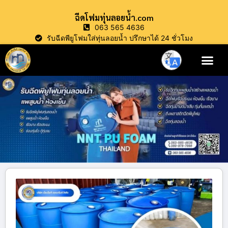
ฉีดโฟมทุ่นลอยน้ำ.com
063 565 4636
รับฉีดพียูโฟมใส่ทุ่นลอยน้ำ ปรึกษาได้ 24 ชั่วโมง