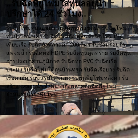
..รับฉีดพียูโฟมใส่ทุ่นลอยน้ำ
ปรึกษาได้ 24 ชั่วโมง..
รับฉีดโฟมทุ่นลอยน้ำ รับฉีดทุ่นกั้นเขตน้ำ รับฉีดโฟม
ทุ่นบำบัดน้ำเสีย รับฉีดโฟมถังเหล็ก รับฉีดโฟมโป๊ะ
เทียบเรือ รับฉีดถังพลาสติก 200 ลิตร รับซ่อมรอยรั่ว
แพจมน้ำ รับฉีดท่อ HDPE รับฉีดทุ่นดูดทราย รับฉีดทุ่น
การประปาส่วนภูมิภาค รับฉีดท่อ PVC รับฉีดเรือ
ประมง รับฉีดโฟมใต้ถุนบ้านทรุด รับฉีดเรือยาง รับฉีด
เรือคายัค รับขึ้นรูปโฟมแท่ง รับพ่นพียูโฟมหลังคา รับ
สร้างแพลอยน้ำ จำหน่ายถังพลาสติกฉีดพียูโฟม
จำหน่ายน้ำยาพียูโฟม