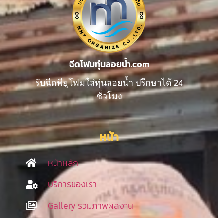
ฉีดโฟมทุ่นลอยน้ำ.com
รับฉีดพียูโฟมใส่ทุ่นลอยน้ำ ปรึกษาได้ 24
ชั่วโมง
หน้า
หน้าหลัก
บริการของเรา
Gallery รวมภาพผลงาน