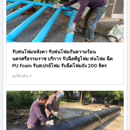
รับพ่นโฟมหลังคา รับพ่นโฟมกันความร้อน
นครศรีธรรมราช บริการ รับฉีดพียูโฟม พ่นโฟม ฉีด
PU Foam รับสเปรย์โฟม รับฉีดโฟมถัง 200 ลิตร
ดูเพิ่มเติม »