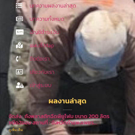
บทความผลงานล่าสุด
บทความทั้งหมด
บัญชีชำระเงิน
แผนที่ Map
ติดต่อเรา
เกี่ยวกับเรา
เข้าสู่ระบบ
ผลงานล่าสุด
จัดส่ง : ถังพลาสติกฉีดพียูโฟม ขนาด 200 ลิตร
ชนิด2ขอบ สถานที่ : จังหวัดกำแพงเพชร…
ดูเพิ่มเติม