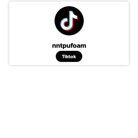
nntpufoam
Tiktok