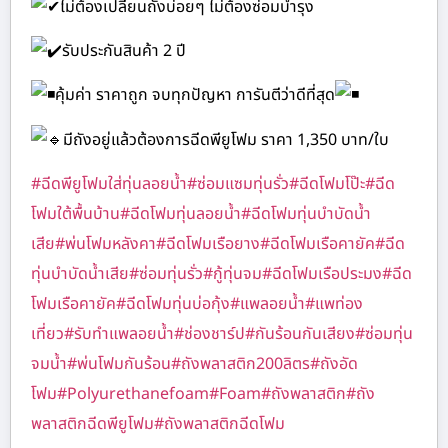
ไม่ต้องเปลี่ยนถังบ่อยๆ ไม่ต้องซ่อมบำรุง
รับประกันสินค้า 2 ปี
คุ้มค่า ราคาถูก จบทุกปัญหา การันตีว่าดีที่สุด
มีถังอยู่แล้วต้องการฉีดพียูโฟม ราคา 1,350 บาท/ใบ
#ฉีดพียูโฟมใส่ทุ่นลอยน้ำ
#ซ่อมแซมทุ่นรั่ว
#ฉีดโฟมโป๊ะ
#ฉีด
โฟมใต้พื้นบ้าน
#ฉีดโฟมทุ่นลอยน้ำ
#ฉีดโฟมทุ่นบำบัดน้ำ
เสีย
#พ่นโฟมหลังคา
#ฉีดโฟมเรือยาง
#ฉีดโฟมเรือคายัค
#ฉีด
ทุ่นบำบัดน้ำเสีย
#ซ่อมทุ่นรั่ว
#กู้ทุ่นจม
#ฉีดโฟมเรือประมง
#ฉีด
โฟมเรือคายัค
#ฉีดโฟมทุ่นบ่อกุ้ง
#แพลอยน้ำ
#แพท่อง
เที่ยว
#รับทำแพลอยน้ำ
#ช่องชาร์ป
#กันร้อนกันเสียง
#ซ่อมทุ่น
จมน้ำ
#พ่นโฟมกันร้อน
#ถังพลาสติก200ลิตร
#ถังอัด
โฟม
#Polyurethanefoam
#Foam
#ถังพลาสติก
#ถัง
พลาสติกฉีดพียูโฟม
#ถังพลาสติกฉีดโฟม