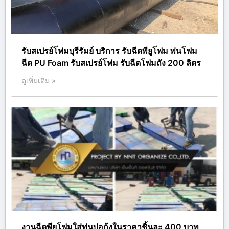
รับสเปรย์โฟมบุรีรัมย์ บริการ รับฉีดพียูโฟม พ่นโฟม
ฉีด PU Foam รับสเปรย์โฟม รับฉีดโฟมถัง 200 ลิตร
ดูเพิ่มเติม »
งานฉีดพียูโฟมใส่ทุ่นบ่อกุ้งในราคาชิ้นละ 400 บาท