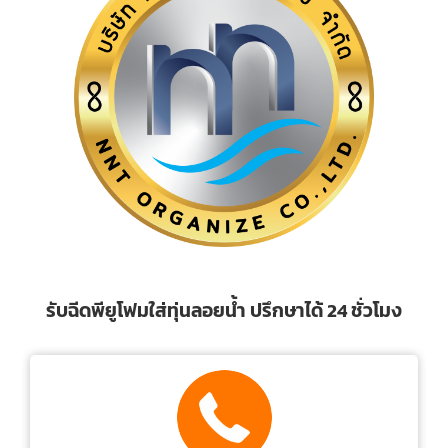
รับฉีดพียูโฟมใส่ทุ่นลอยน้ำ ปรึกษาได้ 24 ชั่วโมง