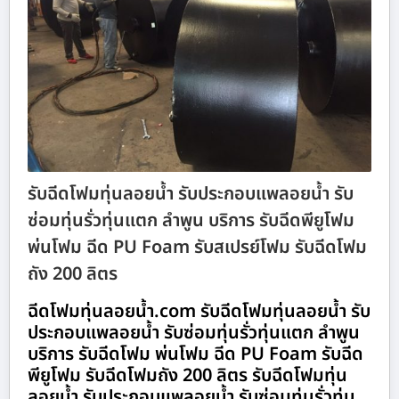
รับฉีดโฟมทุ่นลอยน้ำ รับประกอบแพลอยน้ำ รับ
ซ่อมทุ่นรั่วทุ่นแตก ลำพูน บริการ รับฉีดพียูโฟม
พ่นโฟม ฉีด PU Foam รับสเปรย์โฟม รับฉีดโฟม
ถัง 200 ลิตร
ฉีดโฟมทุ่นลอยน้ำ.com รับฉีดโฟมทุ่นลอยน้ำ รับ
ประกอบแพลอยน้ำ รับซ่อมทุ่นรั่วทุ่นแตก ลำพูน
บริการ รับฉีดโฟม พ่นโฟม ฉีด PU Foam รับฉีด
พียูโฟม รับฉีดโฟมถัง 200 ลิตร รับฉีดโฟมทุ่น
ลอยน้ำ รับประกอบแพลอยน้ำ รับซ่อมทุ่นรั่วทุ่น