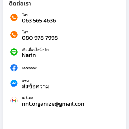
ติดต่อเรา
โทร
063 565 4636
โทร
080 978 7998
เพิ่มเพื่อนไลน์ คลิก
Narin
Facebook
แชท
ส่งข้อความ
ส่งอีเมล
nnt.organize@gmail.con