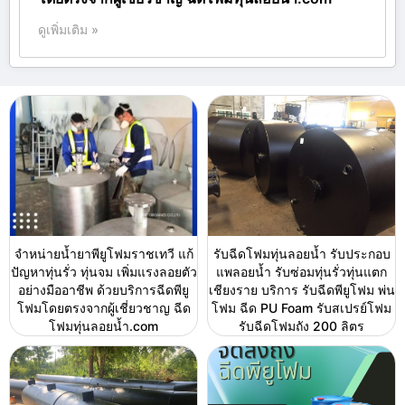
ดูเพิ่มเติม »
จำหน่ายน้ำยาพียูโฟมราชเทวี แก้
รับฉีดโฟมทุ่นลอยน้ำ รับประกอบ
ปัญหาทุ่นรั่ว ทุ่นจม เพิ่มแรงลอยตัว
แพลอยน้ำ รับซ่อมทุ่นรั่วทุ่นแตก
อย่างมืออาชีพ ด้วยบริการฉีดพียู
เชียงราย บริการ รับฉีดพียูโฟม พ่น
โฟมโดยตรงจากผู้เชี่ยวชาญ ฉีด
โฟม ฉีด PU Foam รับสเปรย์โฟม
โฟมทุ่นลอยน้ำ.com
รับฉีดโฟมถัง 200 ลิตร