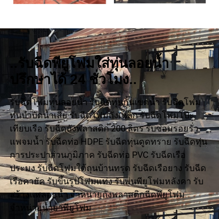
..รับฉีดพียูโฟมใส่ทุ่นลอยน้ำ
ปรึกษาได้ 24 ชั่วโมง..
รับฉีดโฟมทุ่นลอยน้ำ รับฉีดทุ่นกั้นเขตน้ำ รับฉีดโฟม
ทุ่นบำบัดน้ำเสีย รับฉีดโฟมถังเหล็ก รับฉีดโฟมโป๊ะ
เทียบเรือ รับฉีดถังพลาสติก 200 ลิตร รับซ่อมรอยรั่ว
แพจมน้ำ รับฉีดท่อ HDPE รับฉีดทุ่นดูดทราย รับฉีดทุ่น
การประปาส่วนภูมิภาค รับฉีดท่อ PVC รับฉีดเรือ
ประมง รับฉีดโฟมใต้ถุนบ้านทรุด รับฉีดเรือยาง รับฉีด
เรือคายัค รับขึ้นรูปโฟมแท่ง รับพ่นพียูโฟมหลังคา รับ
สร้างแพลอยน้ำ จำหน่ายถังพลาสติกฉีดพียูโฟม
จำหน่ายน้ำยาพียูโฟม