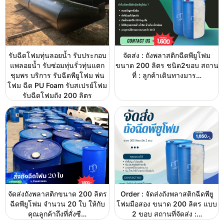
รับฉีดโฟมทุ่นลอยน้ำ รับประกอบ
จัดส่ง : ถังพลาสติกฉีดพียูโฟม
แพลอยน้ำ รับซ่อมทุ่นรั่วทุ่นแตก
ขนาด 200 ลิตร ชนิด2ขอบ สถาน
ชุมพร บริการ รับฉีดพียูโฟม พ่น
ที่ : ลูกค้าเดินทางมาร…
โฟม ฉีด PU Foam รับสเปรย์โฟม
รับฉีดโฟมถัง 200 ลิตร
จัดส่งถังพลาสติกขนาด 200 ลิตร
Order : จัดส่งถังพลาสติกฉีดพียู
ฉีดพียูโฟม จำนวน 20 ใบ ให้กับ
โฟมมือสอง ขนาด 200 ลิตร แบบ
คุณลูกค้าถึงที่สั่งซื…
2 ขอบ สถานที่จัดส่ง :…