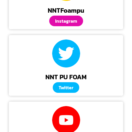
NNTFoampu
Instagram
NNT PU FOAM
Twitter