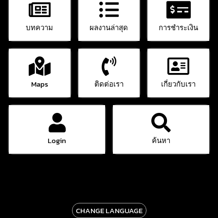
บทความ
ผลงานล่าสุด
การชำระเงิน
Maps
ติดต่อเรา
เกี่ยวกับเรา
Login
ค้นหา
CHANGE LANGUAGE