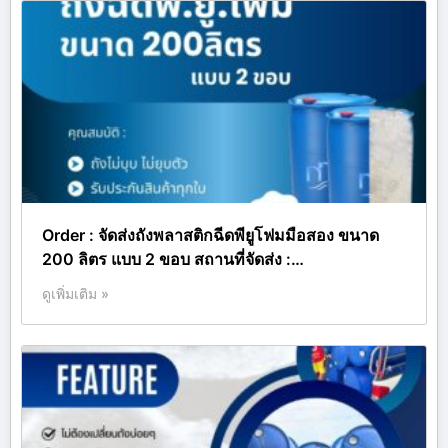
Order : จัดส่งถังพลาสติกฉีดพียูโฟมมือสอง ขนาด
200 ลิตร แบบ 2 ขอบ สถานที่จัดส่ง :…
ดูเพิ่มเติม »