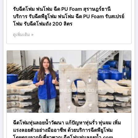
รับฉีดโฟม พ่นโฟม ฉีด PU Foam สุราษฎร์ธานี
บริการ รับฉีดพียูโฟม พ่นโฟม ฉีด PU Foam รับสเปรย์
โฟม รับฉีดโฟมถัง 200 ลิตร
ดูเพิ่มเติม »
ฉีดโฟมทุ่นลอยน้ำวัฒนา แก้ปัญหาทุ่นรั่ว ทุ่นจม เพิ่ม
แรงลอยตัวอย่างมืออาชีพ ด้วยบริการฉีดพียูโฟม
โดยตรงจากผู้เชี่ยวชาญ ฉีดโฟมทุ่นลอยน้ำ.com