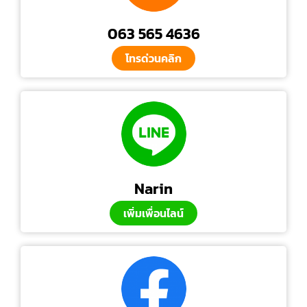
063 565 4636
โทรด่วนคลิก
Narin
เพิ่มเพื่อนไลน์