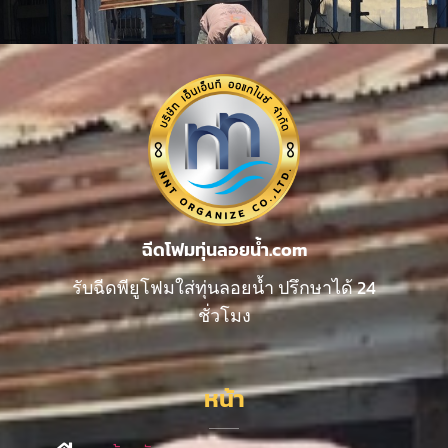
ฉีดโฟมทุ่นลอยน้ำ.com
รับฉีดพียูโฟมใส่ทุ่นลอยน้ำ ปรึกษาได้ 24
ชั่วโมง
หน้า