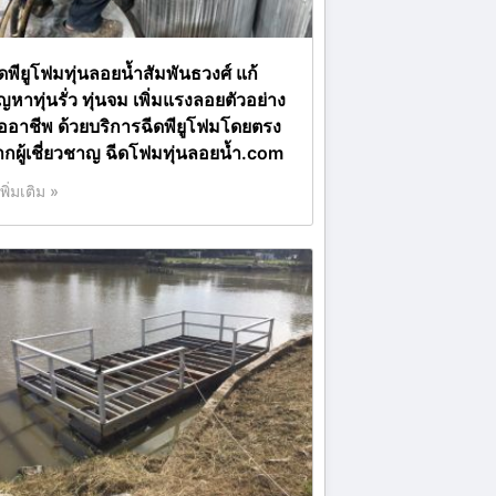
ีดพียูโฟมทุ่นลอยน้ำสัมพันธวงศ์ แก้
ญหาทุ่นรั่ว ทุ่นจม เพิ่มแรงลอยตัวอย่าง
ืออาชีพ ด้วยบริการฉีดพียูโฟมโดยตรง
ากผู้เชี่ยวชาญ ฉีดโฟมทุ่นลอยน้ำ.com
เพิ่มเติม »