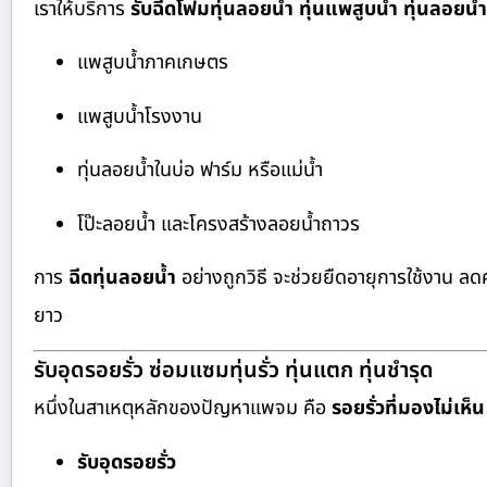
เราให้บริการ
รับฉีดโฟมทุ่นลอยน้ำ ทุ่นแพสูบน้ำ ทุ่นลอยน้ำ
แพสูบน้ำภาคเกษตร
แพสูบน้ำโรงงาน
ทุ่นลอยน้ำในบ่อ ฟาร์ม หรือแม่น้ำ
โป๊ะลอยน้ำ และโครงสร้างลอยน้ำถาวร
การ
ฉีดทุ่นลอยน้ำ
อย่างถูกวิธี จะช่วยยืดอายุการใช้งาน 
ยาว
รับอุดรอยรั่ว ซ่อมแซมทุ่นรั่ว ทุ่นแตก ทุ่นชำรุด
หนึ่งในสาเหตุหลักของปัญหาแพจม คือ
รอยรั่วที่มองไม่เห็น
รับอุดรอยรั่ว