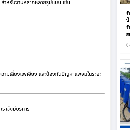
สำหรับงานหลากหลายรูปแบบ เช่น
ร
น้
ร
ส
ดู
ลดความเสี่ยงแพเอียง และป้องกันปัญหาแพจมในระยะ
เราจึงมีบริการ