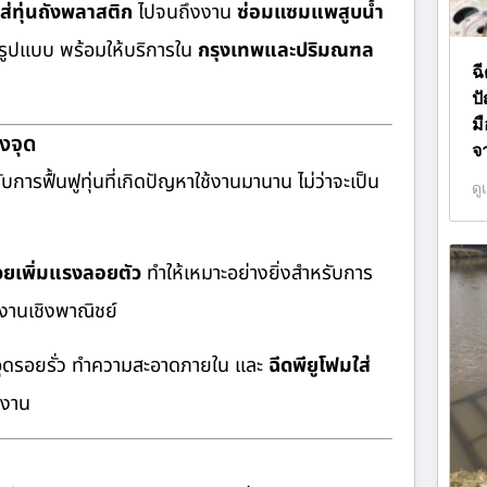
ส่ทุ่นถังพลาสติก
ไปจนถึงงาน
ซ่อมแซมแพสูบน้ำ
ูปแบบ พร้อมให้บริการใน
กรุงเทพและปริมณฑล
ฉ
ปั
ม
งจุด
จ
ับการฟื้นฟูทุ่นที่เกิดปัญหาใช้งานมานาน ไม่ว่าจะเป็น
ดู
่วยเพิ่มแรงลอยตัว
ทำให้เหมาะอย่างยิ่งสำหรับการ
งานเชิงพาณิชย์
อุดรอยรั่ว ทำความสะอาดภายใน และ
ฉีดพียูโฟมใส่
ะงาน