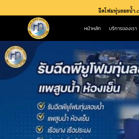
ฉีดโฟมทุ่นลอยน้ำ
หน้าหลัก
บริการของเรา